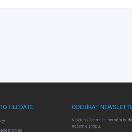
TO HLEDÁTE
ODEBÍRAT NEWSLETT
Vložte svůj e-mail a my vám bud
kty
našem e-shopu.
mace pro Vás