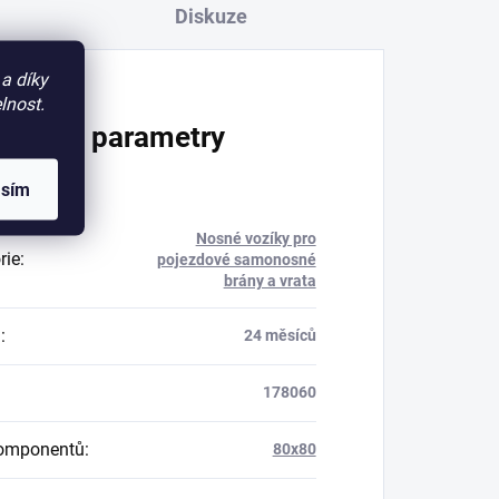
Diskuze
a díky
lnost.
lňkové parametry
asím
Nosné vozíky pro
rie
:
pojezdové samonosné
brány a vrata
a
:
24 měsíců
178060
komponentů
:
80x80