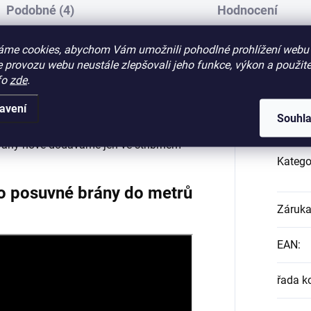
Podobné (4)
Hodnocení
áme cookies, abychom Vám umožnili pohodlné prohlížení webu 
 provozu webu neustále zlepšovali jeho funkce, výkon a použite
fo
zde
.
ro samonosné brány
, kyvný, výškově
Dop
ertikální kola, použití pro výnos do 10
avení
Souhl
ány nově dodáváme jen ve stříbrném
Katego
o posuvné brány do metrů
Záruk
EAN
:
řada 