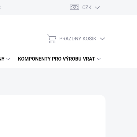
CZK
řídlových bran
Pohony posuvných bran
Pohony garážových vra
PRÁZDNÝ KOŠÍK
NÁKUPNÍ
KOŠÍK
NY
KOMPONENTY PRO VÝROBU VRAT
NÁHRADNÍ D