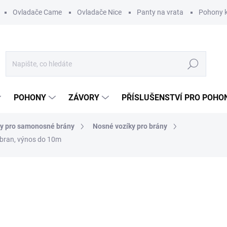
Ovladače Came
Ovladače Nice
Panty na vrata
Pohony k
Hledat
POHONY
ZÁVORY
PŘÍSLUŠENSTVÍ PRO POHO
 pro samonosné brány
Nosné vozíky pro brány
bran, výnos do 10m
ní
ZNAČKA:
EU
2 649 Kč
/ ks
ZDARMA
2 189,26 Kč bez DPH