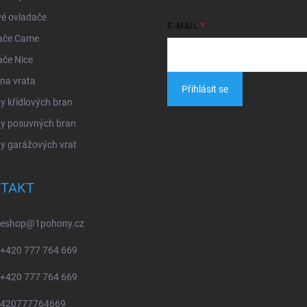
é ovladače
E-MAIL
ače Came
ače Nice
na vrata
Přihlásit se
 křídlových bran
y posuvných bran
y garážových vrat
TAKT
eshop
@
1pohony.cz
+420 777 764 669
+420 777 764 669
420777764669