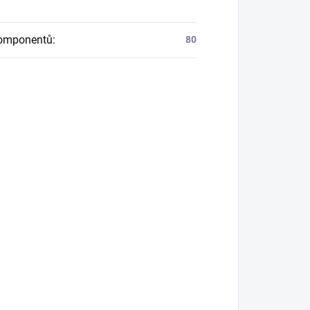
komponentů
:
80