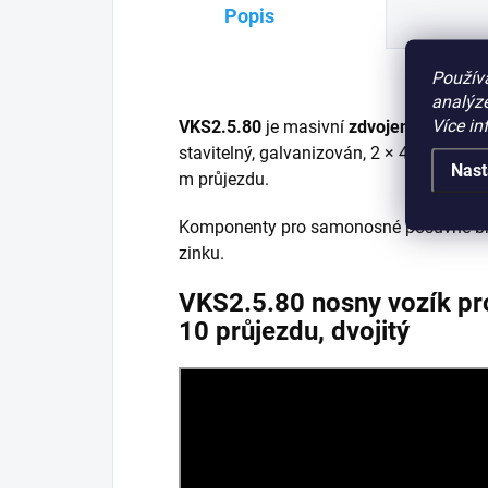
Popis
Použív
analýze
Více in
VKS2.5.80
je masivní
zdvojený vozík p
stavitelný, galvanizován, 2 × 4 ocelová v
Nast
m průjezdu.
Komponenty pro samonosné posuvné br
zinku.
VKS2.5.80 nosny vozík pr
10 průjezdu, dvojitý