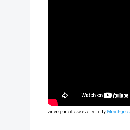
video použito se svolením fy
MontEgo.c