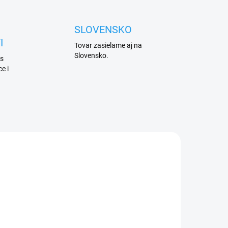
SLOVENSKO
I
Tovar zasielame aj na
Slovensko.
 s
e i