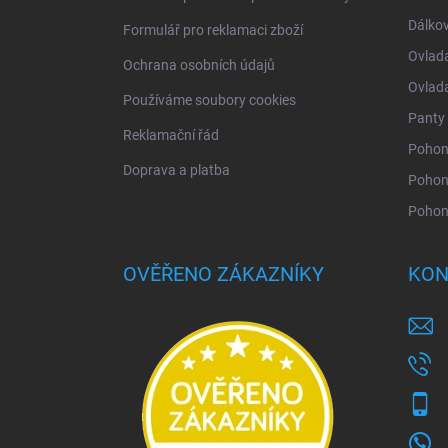
Dálkov
Formulář pro reklamaci zboží
Ovlad
Ochrana osobních údajů
Ovlad
Používáme soubory cookies
Panty 
Reklamační řád
Pohony
Doprava a platba
Pohon
Pohon
OVĚŘENO ZÁKAZNÍKY
KON