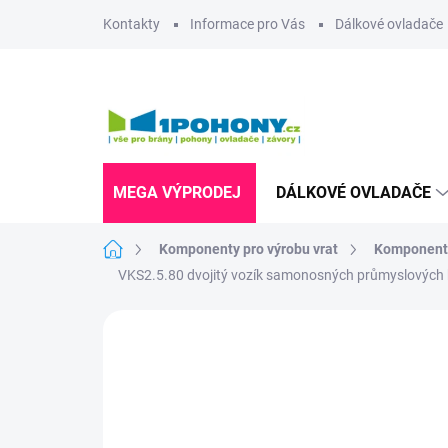
Přejít
Kontakty
Informace pro Vás
Dálkové ovladače
na
obsah
MEGA VÝPRODEJ
DÁLKOVÉ OVLADAČE
Domů
Komponenty pro výrobu vrat
Komponenty
VKS2.5.80 dvojitý vozík samonosných průmyslových 
Neohodnoceno
Podrobnosti hodnoce
MNOŽSTEVNÍ SLEVA
OD 3 KS