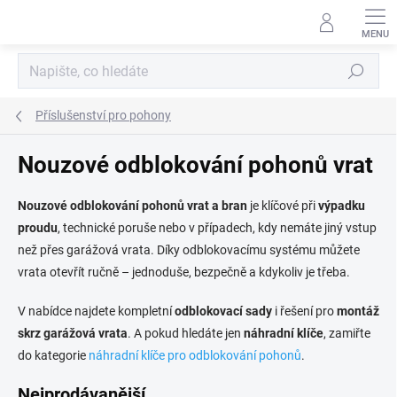
Přejít
na
obsah
Hledat
Příslušenství pro pohony
Nouzové odblokování pohonů vrat
Nouzové odblokování pohonů vrat a bran
je klíčové při
výpadku
proudu
, technické poruše nebo v případech, kdy nemáte jiný vstup
než přes garážová vrata. Díky odblokovacímu systému můžete
vrata otevřít ručně – jednoduše, bezpečně a kdykoliv je třeba.
V nabídce najdete kompletní
odblokovací sady
i řešení pro
montáž
skrz garážová vrata
. A pokud hledáte jen
náhradní klíče
, zamiřte
do kategorie
náhradní klíče pro odblokování pohonů
.
Nejprodávanější