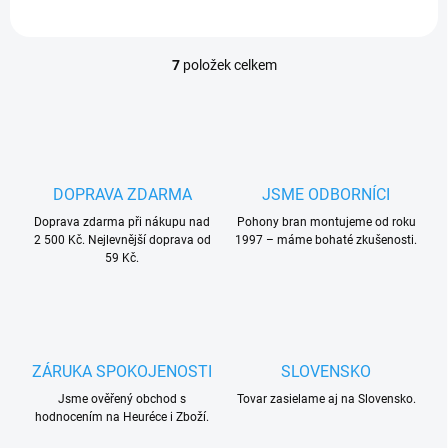
7
položek celkem
O
v
l
á
d
a
c
DOPRAVA ZDARMA
JSME ODBORNÍCI
í
Doprava zdarma při nákupu nad
p
Pohony bran montujeme od roku
2 500 Kč. Nejlevnější doprava od
1997 – máme bohaté zkušenosti.
r
59 Kč.
v
k
y
v
ý
p
ZÁRUKA SPOKOJENOSTI
SLOVENSKO
i
s
Jsme ověřený obchod s
Tovar zasielame aj na Slovensko.
u
hodnocením na Heuréce i Zboží.