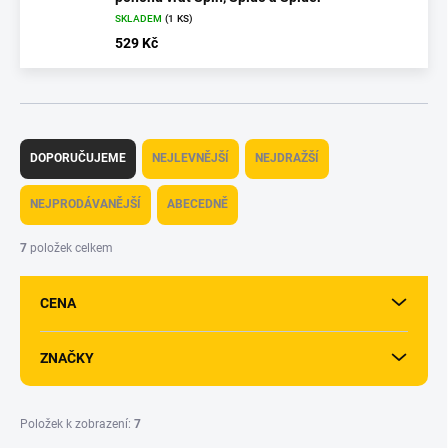
SKLADEM
(1 KS)
529 Kč
Ř
a
DOPORUČUJEME
NEJLEVNĚJŠÍ
NEJDRAŽŠÍ
z
e
NEJPRODÁVANĚJŠÍ
ABECEDNĚ
n
í
7
položek celkem
p
r
CENA
o
d
u
ZNAČKY
k
t
ů
Položek k zobrazení:
7