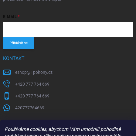
E-MAIL
Přihlásit se
KONTAKT
eshop
@
1pohony.cz
+420 777 764 669
+420 777 764 669
420777764669
Používáme cookies, abychom Vám umožnili pohodlné
prohlížení webu a díky analýze provozu webu neustále