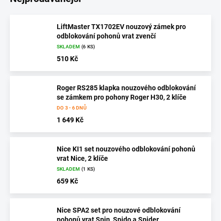
LiftMaster TX1702EV nouzový zámek pro
odblokování pohonů vrat zvenčí
SKLADEM
(6 KS)
510 Kč
Roger RS285 klapka nouzového odblokování
se zámkem pro pohony Roger H30, 2 klíče
DO 3 - 6 DNŮ
1 649 Kč
Nice KI1 set nouzového odblokování pohonů
vrat Nice, 2 klíče
SKLADEM
(1 KS)
659 Kč
Nice SPA2 set pro nouzové odblokování
pohonů vrat Spin, Spido a Spider