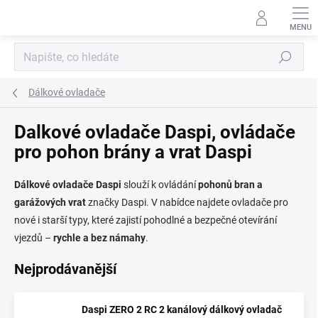
Přejít
na
obsah
Hledat
Dálkové ovladače
Dalkové ovladače Daspi, ovládače
pro pohon brány a vrat Daspi
Dálkové ovladače Daspi
slouží k ovládání
pohonů bran a
garážových vrat
značky Daspi. V nabídce najdete ovladače pro
nové i starší typy, které zajistí pohodlné a bezpečné otevírání
vjezdů –
rychle a bez námahy
.
Nejprodávanější
Daspi ZERO 2 RC 2 kanálový dálkový ovladač