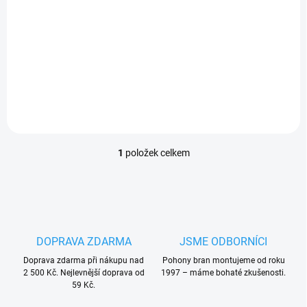
Dálkový ovládač Daspi ZERO 2 RC, dvoukanálový, 433,92 MHz, pevný
kód
PLU: 285110
1
položek celkem
O
v
l
á
d
a
c
DOPRAVA ZDARMA
JSME ODBORNÍCI
í
Doprava zdarma při nákupu nad
p
Pohony bran montujeme od roku
2 500 Kč. Nejlevnější doprava od
1997 – máme bohaté zkušenosti.
r
59 Kč.
v
k