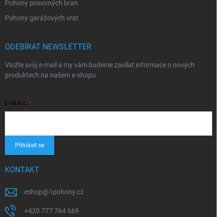
Pohony posuvných bran
Pohony garážových vrat
ODEBÍRAT NEWSLETTER
Vložte svůj e-mail a my vám budeme zasílat informace o nových
produktech na našem e-shopu.
E-MAIL
Přihlásit se
KONTAKT
eshop
@
1pohony.cz
+420 777 764 669