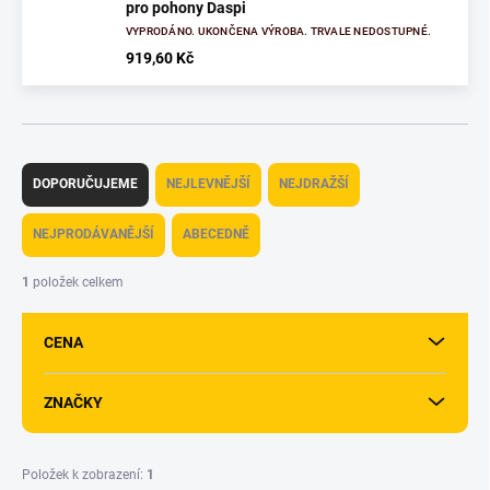
pro pohony Daspi
VYPRODÁNO. UKONČENA VÝROBA. TRVALE NEDOSTUPNÉ.
919,60 Kč
Ř
a
DOPORUČUJEME
NEJLEVNĚJŠÍ
NEJDRAŽŠÍ
z
e
NEJPRODÁVANĚJŠÍ
ABECEDNĚ
n
í
1
položek celkem
p
r
CENA
o
d
u
ZNAČKY
k
t
ů
Položek k zobrazení:
1