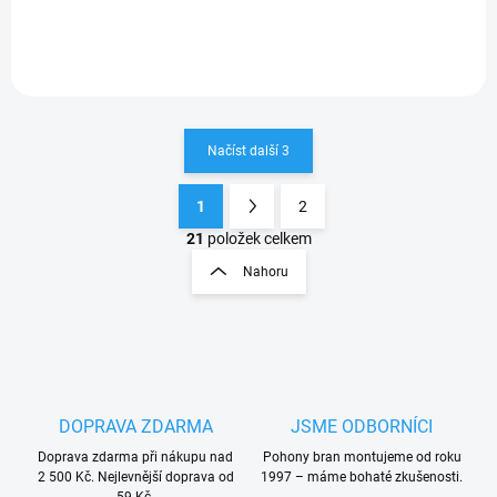
Načíst další 3
1
2
O
S
v
t
21
položek celkem
l
r
Nahoru
á
á
d
n
a
k
c
o
í
p
v
r
á
v
DOPRAVA ZDARMA
JSME ODBORNÍCI
n
k
í
Doprava zdarma při nákupu nad
Pohony bran montujeme od roku
y
2 500 Kč. Nejlevnější doprava od
1997 – máme bohaté zkušenosti.
v
59 Kč.