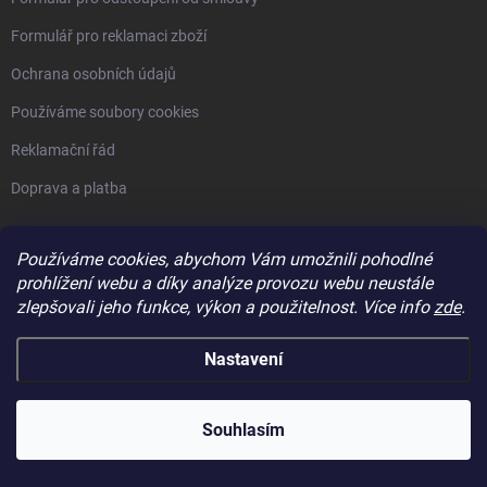
Formulář pro reklamaci zboží
Ochrana osobních údajů
Používáme soubory cookies
Reklamační řád
Doprava a platba
ČASTO HLEDÁTE
Používáme cookies, abychom Vám umožnili pohodlné
prohlížení webu a díky analýze provozu webu neustále
Kontakty
zlepšovali jeho funkce, výkon a použitelnost. Více info
zde
.
Informace pro Vás
Nastavení
Dálkové ovladače
Ovladače Came
Ovladače Nice
Souhlasím
Panty na vrata