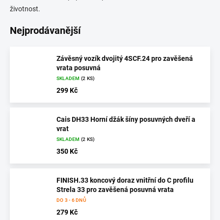
životnost.
Nejprodávanější
Závěsný vozík dvojitý 4SCF.24 pro zavěšená
vrata posuvná
SKLADEM
(2 KS)
299 Kč
Cais DH33 Horní džák šíny posuvných dveří a
vrat
SKLADEM
(2 KS)
350 Kč
FINISH.33 koncový doraz vnitřní do C profilu
Strela 33 pro zavěšená posuvná vrata
DO 3 - 6 DNŮ
279 Kč