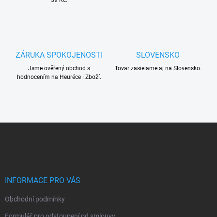
ý
p
i
s
u
ZÁRUKA SPOKOJENOSTI
SLOVENSKO
Jsme ověřený obchod s
Tovar zasielame aj na Slovensko.
hodnocením na Heuréce i Zboží.
Z
á
p
a
t
í
INFORMACE PRO VÁS
Obchodní podmínky
Formulář pro odstoupení od smlouvy