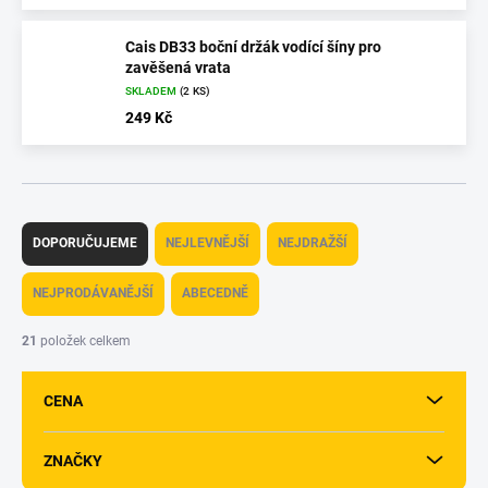
Cais DB33 boční držák vodící šíny pro
zavěšená vrata
SKLADEM
(2 KS)
249 Kč
Ř
a
DOPORUČUJEME
NEJLEVNĚJŠÍ
NEJDRAŽŠÍ
z
e
NEJPRODÁVANĚJŠÍ
ABECEDNĚ
n
í
21
položek celkem
p
r
CENA
o
d
u
ZNAČKY
k