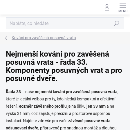
Přejít
na
obsah
Hledat
Kování pro zavěšená posuvná vrata
Nejmenší kování pro zavěšená
posuvná vrata - řada 33.
Komponenty posuvných vrat a pro
posuvné dveře.
Řada 33
– naše
nejmenší kování pro zavěšená posuvná vrata
,
které je ideální volbou pro ty, kdo hledají kompaktní a efektivní
řešení.
Rozměr
závěsného profilu
je na šířku
jen 33 mm
a na
výšku 31 mm, což zajišťuje precizní a prostorově úspornou
instalaci. Najdete zde vše pro vaše
závěsné posuvné vrata
i
odsunovací dveře
, připravené pro snadnou montáž a dlouhou