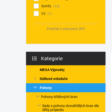
Somfy
15
V2
1
Položek k zobrazení:
211
Kategorie
Přeskočit
kategorie
MEGA Výprodej
Dálkové ovladače
Pohony
Pohony křídlových bran
Sady s pohony dvoukřídlých bran dle
šířky průjezdu