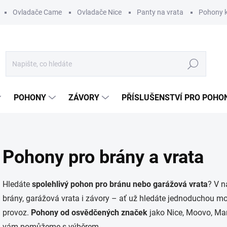
Ovladače Came
Ovladače Nice
Panty na vrata
Pohony k
Hledat
POHONY
ZÁVORY
PŘÍSLUŠENSTVÍ PRO POHO
Pohony pro brány a vrata
Hledáte
spolehlivý pohon pro bránu nebo garážová vrata
? V n
brány, garážová vrata i závory – ať už hledáte jednoduchou 
provoz.
Pohony od osvědčených značek
jako Nice, Moovo, Ma
vám pomůžeme s výběrem.