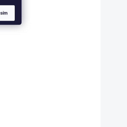
PLU: 350550
asím
ZDARMA
ZDARMA
 - 6 DNŮ
DO 3 - 6 DNŮ
ohon
Beninca BOB50M pohon
řky
křídlové brány do šířky