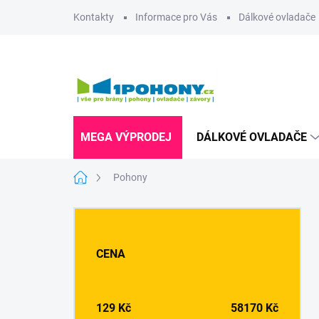
Přejít
Kontakty
Informace pro Vás
Dálkové ovladače
na
obsah
MEGA VÝPRODEJ
DÁLKOVÉ OVLADAČE
Domů
Pohony
P
o
s
CENA
t
r
a
n
129
Kč
58170
Kč