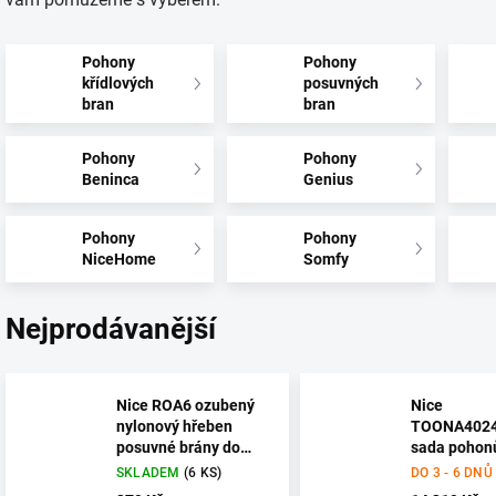
Pohony
Pohony
křídlových
posuvných
bran
bran
Pohony
Pohony
Beninca
Genius
Pohony
Pohony
NiceHome
Somfy
Nejprodávanější
Nice ROA6 ozubený
Nice
nylonový hřeben
TOONA4024
posuvné brány do
sada pohon
600 Kg
křídlové br
SKLADEM
(6 KS)
DO 3 - 6 DNŮ
průjezdu, 