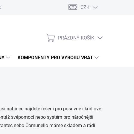
CZK
řídlových bran
Pohony posuvných bran
Pohony garážových vra
PRÁZDNÝ KOŠÍK
NÁKUPNÍ
KOŠÍK
NY
KOMPONENTY PRO VÝROBU VRAT
NÁHRADNÍ D
aší nabídce najdete řešení pro posuvné i křídlové
montáž svépomocí nebo systém pro náročnější
rantec nebo Comunello máme skladem a rádi