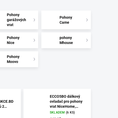
Pohony
Pohony
garážových
Came
vrat
Pohony
pohony
Nice
Mhouse
Pohony
Moovo
ECCO5BO dálkový
KCE.BD
ovladač pro pohony
ů 2
vrat NiceHome,
ány do 6 m
černá-oranžová
SKLADEM
(6 KS)
Toona4024