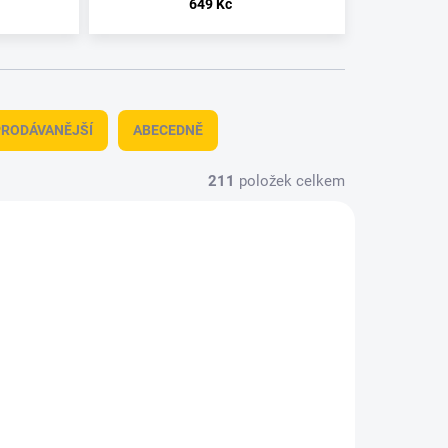
649 Kč
RODÁVANĚJŠÍ
ABECEDNĚ
211
položek celkem
ZDARMA
ZDARMA
 - 6 DNŮ
DO 3 - 6 DNŮ