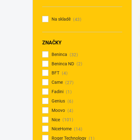
n
í
p
Na skladě
43
a
n
e
ZNAČKY
l
Beninca
32
Beninca ND
2
BFT
4
Came
27
Fadini
1
Genius
6
Moovo
4
Nice
101
NiceHome
14
Roger Technology
1