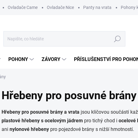
Ovladače Came
Ovladače Nice
Panty na vrata
Pohony k
Hledat
POHONY
ZÁVORY
PŘÍSLUŠENSTVÍ PRO POHO
ány
Hřebeny pro posuvné brány
Hřebeny pro posuvné brány a vrata
jsou klíčovou součástí ka
plastové hřebeny s ocelovým jádrem
pro tichý chod i
ocelové 
ani
nylonové hřebeny
pro pojezdové brány s nižší hmotností.