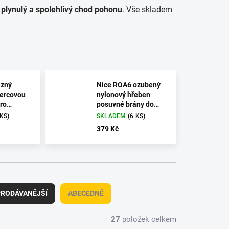
í
plynulý a spolehlivý chod pohonu
. Vše skladem
zný
Nice ROA6 ozubený
vercovou
nylonový hřeben
ro
posuvné brány do
ní
600 Kg
 KS)
SKLADEM
(6 KS)
bránu, 6
379 Kč
RODÁVANĚJŠÍ
ABECEDNĚ
27
položek celkem