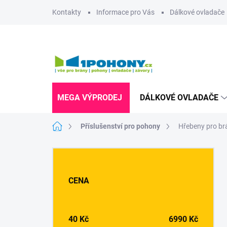
Přejít
Kontakty
Informace pro Vás
Dálkové ovladače
na
obsah
MEGA VÝPRODEJ
DÁLKOVÉ OVLADAČE
Domů
Příslušenství pro pohony
Hřebeny pro br
P
o
s
CENA
t
r
a
n
40
Kč
6990
Kč