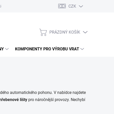
CZK
řídlových bran
Pohony posuvných bran
Pohony garážových vra
PRÁZDNÝ KOŠÍK
NÁKUPNÍ
KOŠÍK
NY
KOMPONENTY PRO VÝROBU VRAT
NÁHRADNÍ D
ždého automatického pohonu. V nabídce najdete
hřebenové lišty
pro náročnější provozy. Nechybí