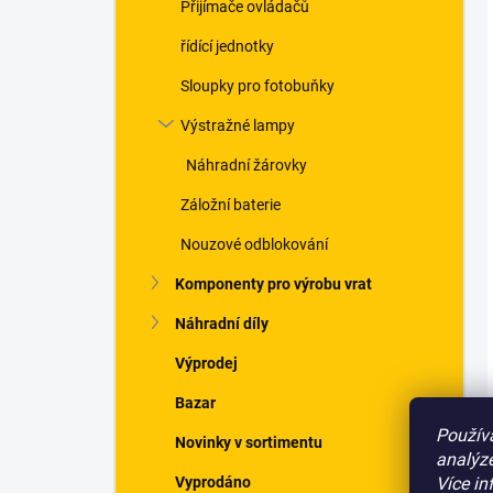
Přijímače ovládačů
řídící jednotky
Sloupky pro fotobuňky
Výstražné lampy
Náhradní žárovky
Záložní baterie
Nouzové odblokování
Komponenty pro výrobu vrat
Náhradní díly
Výprodej
Bazar
Použív
Novinky v sortimentu
analýze
Více in
Vyprodáno