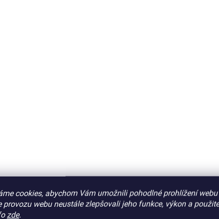
S
DO 3 - 6 DNŮ
Nice LO5 ozubený
ROA6.T.UP Ozuben
nylonový hřeben Nice
hřeben pro posuvn
LOLA pro posuvné
brány, nylonový s
pohony s přestavitelnými
ocelovou výztuhou, 
179 Kč
375 Kč
/ ks
/ ks
úchytkami, délka 0,5 m
úchytky
Do košíku
Do košíku
Nice LO5
ozubený nylonový
ROA6.T.UP
Ozubený
hřeben Nice
LOLA pro
pro posuvné brány
, n
posuvné pohony s
se silnější ocelovou
nastavitelnými úchytkami
výztuhou,
horní úchyt
nahoru/dolů,
délka 0,5 m
800 Kg
PLU: 112200
Katalogové číslo: 14
áme cookies, abychom Vám umožnili pohodlné prohlížení webu 
 provozu webu neustále zlepšovali jeho funkce, výkon a použite
fo
zde
.