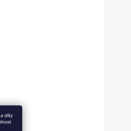
KLADEM
SKLADEM
(6 KS)
(2 KS)
ý
PL.OHRB.10 ocelový
é
hřeben posuvné brány,
šířka 10 mm
horní
289 Kč
/ ks
Do košíku
hřeben
Ocelový ozubený hřeben
ylonový
posuvné
(pojezdové)
brány
PL.OHRB.10
, šířka 10 mm,
,
do
modul zubu 4, vč. 3 ks
montážních varných matic
0862
PLU: 182820
a díky
lnost.