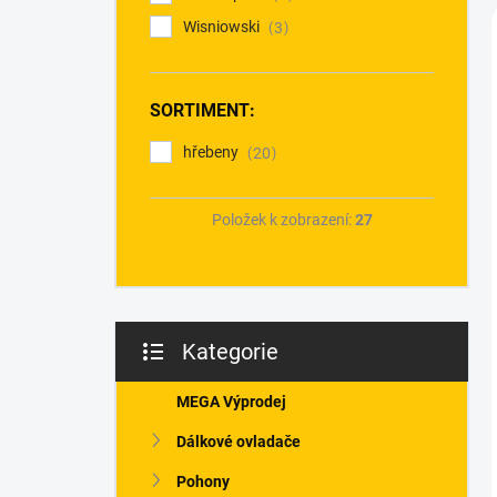
Wisniowski
3
SORTIMENT:
hřebeny
20
Položek k zobrazení:
27
Kategorie
Přeskočit
kategorie
MEGA Výprodej
Dálkové ovladače
Pohony