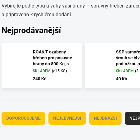
Vybírejte podle typu a váhy vaší brány – správný hřeben zaruč
a připraveno k rychlému dodání.
Nejprodávanější
ROA6.T ozubený
SSP samoře
hřeben pro posuvné
šroub se čt
brány do 800 Kg, s
podložkou p
výztuhou, délka 1m
přišroubová
SKLADEM
(>15 KS)
SKLADEM
(2
hřebenů na 
240 Kč
40 Kč
ks
Ř
a
DOPORUČUJEME
NEJLEVNĚJŠÍ
NEJDRAŽŠÍ
NEJP
z
e
n