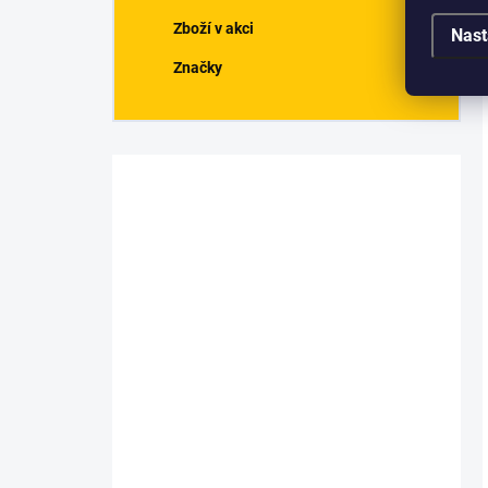
Zboží v akci
Nast
Značky