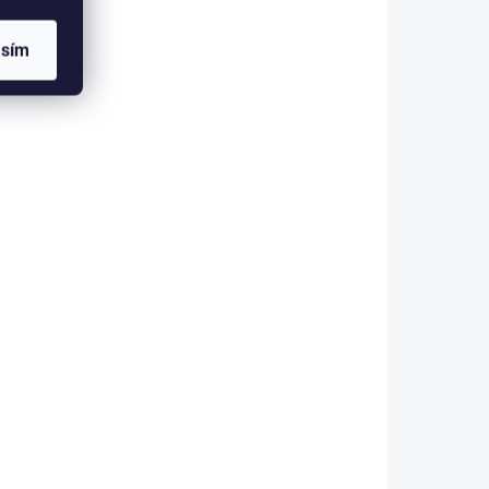
asím
KLADEM
DO 3 - 6 DNŮ
(1 KS)
HR100.O masivní ozubený
hřeben
ocelový hřeben délka 1m,
ski,
šířka 12 mm
9cm
260 Kč
/ ks
Do košíku
HR100.O ocelový hřeben