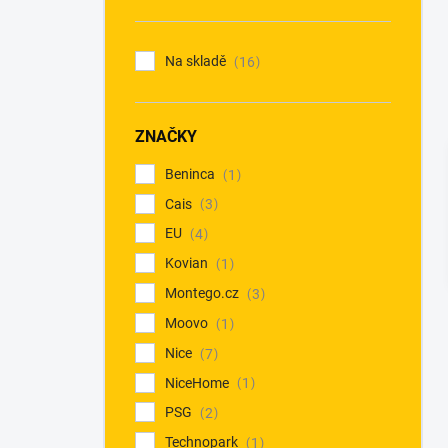
n
í
p
Na skladě
16
a
n
e
ZNAČKY
l
Beninca
1
Cais
3
EU
4
Kovian
1
Montego.cz
3
Moovo
1
Nice
7
NiceHome
1
PSG
2
Technopark
1