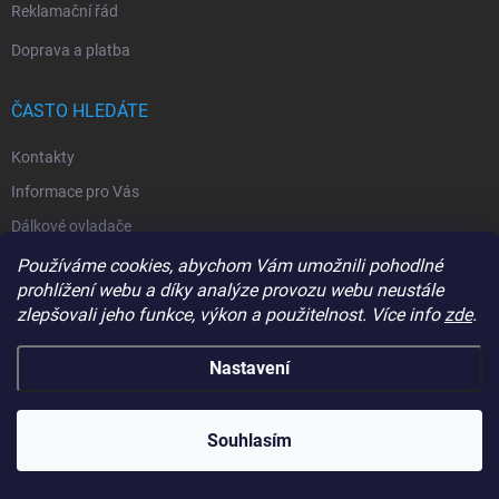
Reklamační řád
Doprava a platba
ČASTO HLEDÁTE
Kontakty
Informace pro Vás
Dálkové ovladače
Ovladače Came
Používáme cookies, abychom Vám umožnili pohodlné
prohlížení webu a díky analýze provozu webu neustále
Ovladače Nice
zlepšovali jeho funkce, výkon a použitelnost. Více info
zde
.
Panty na vrata
Pohony křídlových bran
Nastavení
Pohony posuvných bran
Pohony garážových vrat
Souhlasím