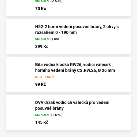
SKLADEM
(>15 KS)
70 Kč
H52-2 horní vedení posuvné brány, 2 olivy s
rozsahem 0 - 190 mm
SKLADEM
(1 KS)
399 Kč
Bílá vodící kladka RW26, vodící váleček
horního vedení brány CS.RW.26, Ø 26 mm
DO 3 - 6 DNŮ
99 Kč
DVV držák vodících válečků pro vedení
posuvné brány
SKLADEM
(>15 KS)
145 Kč