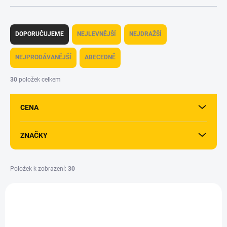
Ř
a
DOPORUČUJEME
NEJLEVNĚJŠÍ
NEJDRAŽŠÍ
z
e
NEJPRODÁVANĚJŠÍ
ABECEDNĚ
n
í
30
položek celkem
p
r
CENA
o
d
u
ZNAČKY
k
t
ů
Položek k zobrazení:
30
V
ý
p
i