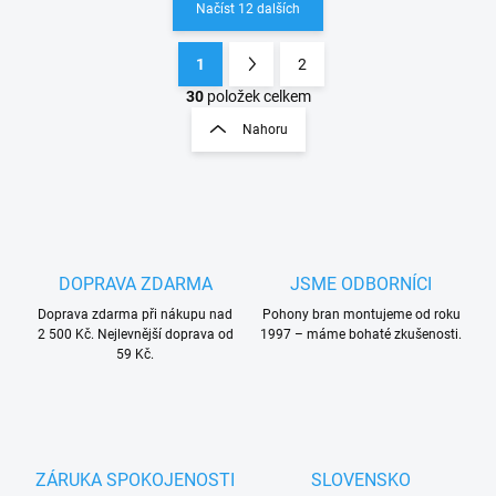
Načíst 12 dalších
1
2
O
S
v
t
30
položek celkem
l
r
Nahoru
á
á
d
n
a
k
c
o
í
p
v
r
á
v
DOPRAVA ZDARMA
JSME ODBORNÍCI
n
k
í
Doprava zdarma při nákupu nad
Pohony bran montujeme od roku
y
2 500 Kč. Nejlevnější doprava od
1997 – máme bohaté zkušenosti.
v
59 Kč.
ý
p
i
s
u
ZÁRUKA SPOKOJENOSTI
SLOVENSKO