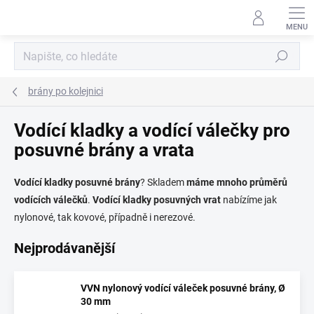
Přejít
na
obsah
Hledat
brány po kolejnici
Vodící kladky a vodící válečky pro
posuvné brány a vrata
Vodící kladky posuvné brány
? Skladem
máme mnoho průměrů
vodících válečků
.
Vodící kladky posuvných vrat
nabízíme jak
nylonové, tak kovové, případně i nerezové.
Nejprodávanější
VVN nylonový vodící váleček posuvné brány, Ø
30 mm