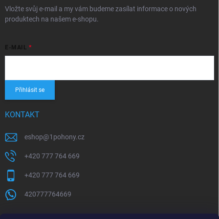
Vložte svůj e-mail a my vám budeme zasílat informace o nových
produktech na našem e-shopu.
E-MAIL
Přihlásit se
KONTAKT
eshop
@
1pohony.cz
+420 777 764 669
+420 777 764 669
420777764669