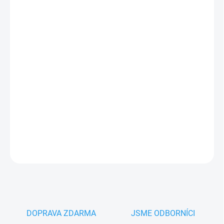
17.8.2026
−
+
Přidat do košíku
Cais CRANKSHAFT220 boční horní vedení posuvné brány
,
Vedení brány horní pro obloukový tvar brány,
výška válce
220 mm
PLU: 302440
DETAILNÍ INFORMACE
ZEPTAT SE
HLÍDAT
DOPRAVA ZDARMA
JSME ODBORNÍCI