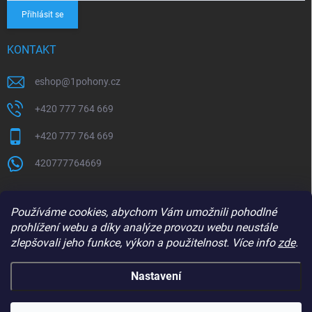
Přihlásit se
KONTAKT
eshop
@
1pohony.cz
+420 777 764 669
+420 777 764 669
420777764669
Používáme cookies, abychom Vám umožnili pohodlné
prohlížení webu a díky analýze provozu webu neustále
zlepšovali jeho funkce, výkon a použitelnost. Více info
zde
.
Nastavení
Copyright 2026
1Pohony.cz
. Všechna práva vyhrazena.
Upravit nastavení