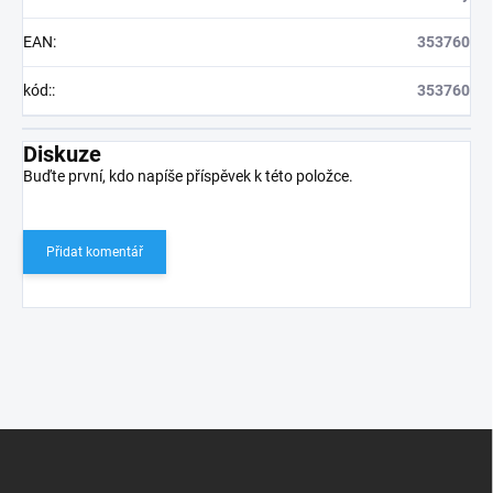
EAN
:
353760
kód:
:
353760
Diskuze
Buďte první, kdo napíše příspěvek k této položce.
Přidat komentář
Z
á
p