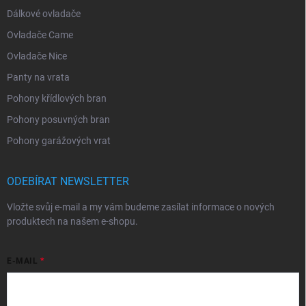
Dálkové ovladače
Ovladače Came
Ovladače Nice
Panty na vrata
Pohony křídlových bran
Pohony posuvných bran
Pohony garážových vrat
ODEBÍRAT NEWSLETTER
Vložte svůj e-mail a my vám budeme zasílat informace o nových
produktech na našem e-shopu.
E-MAIL