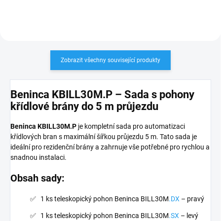
Zobrazit všechny související produkty
Beninca KBILL30M.P – Sada s pohony
křídlové brány do 5 m průjezdu
Beninca KBILL30M.P
je kompletní sada pro automatizaci
křídlových bran s maximální šířkou průjezdu 5 m. Tato sada je
ideální pro rezidenční brány a zahrnuje vše potřebné pro rychlou a
snadnou instalaci.
Obsah sady:
1 ks teleskopický pohon Beninca BILL30M
.DX
– pravý
1 ks teleskopický pohon Beninca BILL30M
.SX
– levý