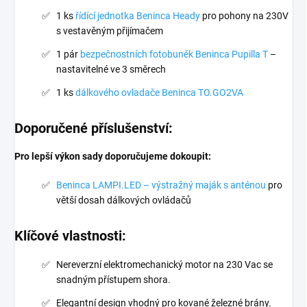
1 ks
řídící jednotka Beninca Heady
pro pohony na 230V
s vestavěným přijímačem
1 pár
bezpečnostních fotobuněk Beninca Pupilla T
–
nastavitelné ve 3 směrech
1 ks
dálkového ovladače Beninca TO.GO2VA
Doporučené příslušenství:
Pro lepší výkon sady doporučujeme dokoupit:
Beninca LAMPI.LED – výstražný maják s anténou
pro
větší dosah dálkových ovládačů
Klíčové vlastnosti:
Nereverzní elektromechanický motor na 230 Vac se
snadným přístupem shora.
Elegantní design vhodný pro kované železné brány.