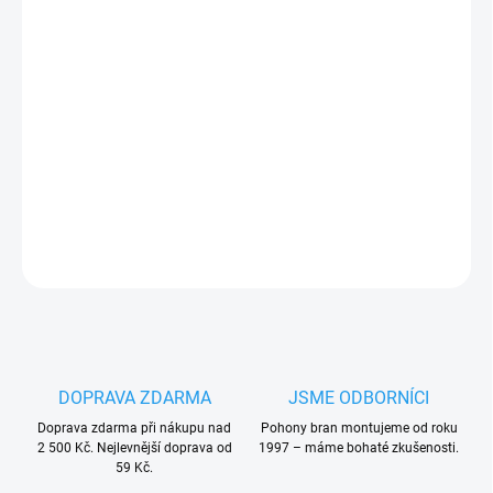
11.8.2026
−
+
Přidat do košíku
7m dlouhý nosný C profil pro samonosné a zavěšené brány,
80x80x5 mm
DETAILNÍ INFORMACE
ZEPTAT SE
HLÍDAT
DOPRAVA ZDARMA
JSME ODBORNÍCI
Doprava zdarma při nákupu nad
Pohony bran montujeme od roku
2 500 Kč. Nejlevnější doprava od
1997 – máme bohaté zkušenosti.
59 Kč.