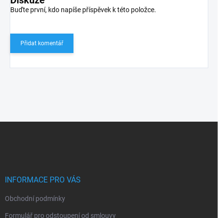
Buďte první, kdo napíše příspěvek k této položce.
Přidat komentář
Z
á
p
a
t
í
INFORMACE PRO VÁS
Obchodní podmínky
Formulář pro odstoupení od smlouvy