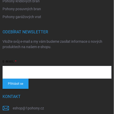
Pohony křídlových bran
Pohony posuvných bran
Pohony garážových vrat
ODEBÍRAT NEWSLETTER
Vložte svůj e-mail a my vám budeme zasílat informace o nových
produktech na našem e-shopu.
E-MAIL
Přihlásit se
KONTAKT
eshop
@
1pohony.cz