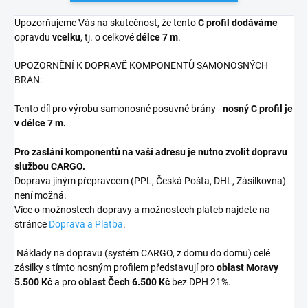
Upozorňujeme Vás na skutečnost, že tento
C profil dodáváme
opravdu
vcelku
, tj. o celkové
délce 7 m
.
UPOZORNĚNÍ K DOPRAVĚ KOMPONENTŮ SAMONOSNÝCH
BRAN:
Tento díl pro výrobu samonosné posuvné brány -
nosný C profil je
v délce 7 m.
Pro zaslání komponentů na vaší adresu je nutno zvolit dopravu
službou CARGO.
Doprava jiným přepravcem (PPL, Česká Pošta, DHL, Zásilkovna)
není možná.
Více o možnostech dopravy a možnostech plateb najdete na
stránce
Doprava a Platba
.
Náklady na dopravu (systém CARGO, z domu do domu) celé
zásilky s tímto nosným profilem představují pro
oblast Moravy
5.500 Kč
a pro
oblast Čech 6.500 Kč
bez DPH 21%.