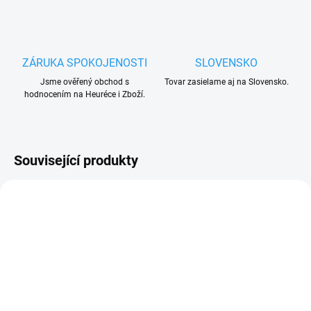
ZÁRUKA SPOKOJENOSTI
SLOVENSKO
Jsme ověřený obchod s
Tovar zasielame aj na Slovensko.
hodnocením na Heuréce i Zboží.
Související produkty
AKCE
ZDARMA
SKLADEM
(8 KS)
SKLADEM