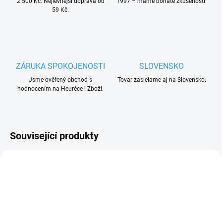
2 500 Kč. Nejlevnější doprava od
1997 – máme bohaté zkušenosti.
59 Kč.
ZÁRUKA SPOKOJENOSTI
SLOVENSKO
Jsme ověřený obchod s
Tovar zasielame aj na Slovensko.
hodnocením na Heuréce i Zboží.
Související produkty
AKCE