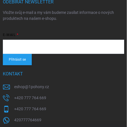
ODEBÍRAT NEWSLETTER
Vložte svůj e-mail a my vám budeme zasílat informace o nových
produktech na našem e-shopu.
E-MAIL
Přihlásit se
KONTAKT
eshop
@
1pohony.cz
+420 777 764 669
+420 777 764 669
420777764669