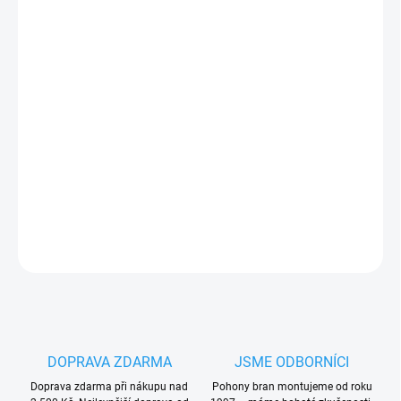
17.8.2026
−
+
Přidat do košíku
Masivní
C profil CP80-6
pro samonosné posuvné brány
s
délkou 6m. Rozměry 80x80x5 mm.
PLU: 978060
DETAILNÍ INFORMACE
ZEPTAT SE
HLÍDAT
DOPRAVA ZDARMA
JSME ODBORNÍCI
Doprava zdarma při nákupu nad
Pohony bran montujeme od roku