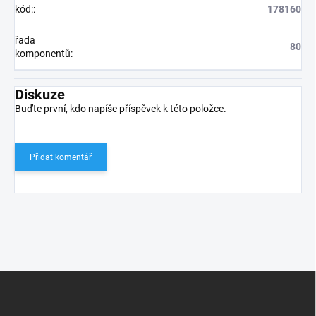
kód:
:
178160
řada
80
komponentů
:
Diskuze
Buďte první, kdo napíše příspěvek k této položce.
Přidat komentář
Z
á
p