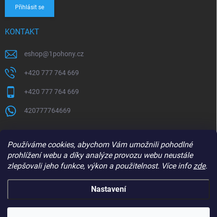
Přihlásit se
KONTAKT
eshop
@
1pohony.cz
+420 777 764 669
+420 777 764 669
420777764669
Používáme cookies, abychom Vám umožnili pohodlné
prohlížení webu a díky analýze provozu webu neustále
zlepšovali jeho funkce, výkon a použitelnost. Více info
zde
.
Nastavení
Copyright 2026
1Pohony.cz
. Všechna práva vyhrazena.
Upravit nastavení
cookies