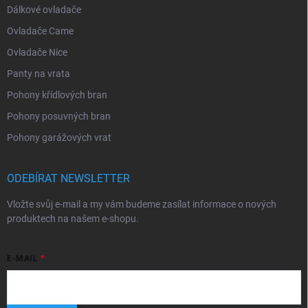
Dálkové ovladače
Ovladače Came
Ovladače Nice
Panty na vrata
Pohony křídlových bran
Pohony posuvných bran
Pohony garážových vrat
ODEBÍRAT NEWSLETTER
Vložte svůj e-mail a my vám budeme zasílat informace o nových
produktech na našem e-shopu.
E-MAIL