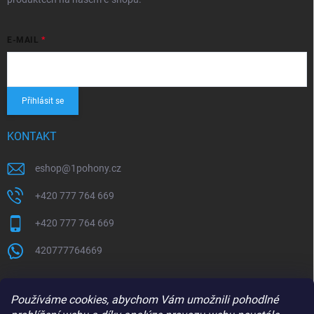
E-MAIL
Přihlásit se
KONTAKT
eshop
@
1pohony.cz
+420 777 764 669
+420 777 764 669
420777764669
Používáme cookies, abychom Vám umožnili pohodlné