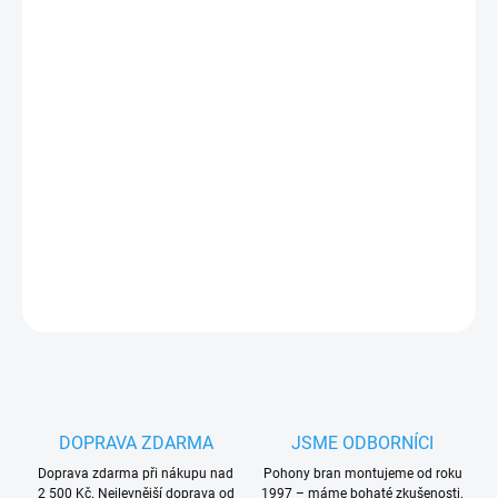
−
+
Přidat do košíku
VK10.80 vozík pro samonosné brány, kyvný,
galvanizován, 8
ocelových vertikálních kol, 2 vodící kola, použití pro výnos do
10 m
PLU: 178120
DETAILNÍ INFORMACE
ZEPTAT SE
HLÍDAT
DOPRAVA ZDARMA
JSME ODBORNÍCI
Doprava zdarma při nákupu nad
Pohony bran montujeme od roku
2 500 Kč. Nejlevnější doprava od
1997 – máme bohaté zkušenosti.