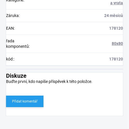
Kategorie
:
a vrata
Záruka
:
24 měsíců
EAN
:
178120
řada
80x80
komponentů
:
kód:
:
178120
Diskuze
Buďte první, kdo napíše příspěvek k této položce.
Přidat komentář