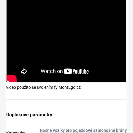
video použito se svolením fy MontEgo.cz
Doplňkové parametry
Nosné vozíky pro pojezdové samonosné brány