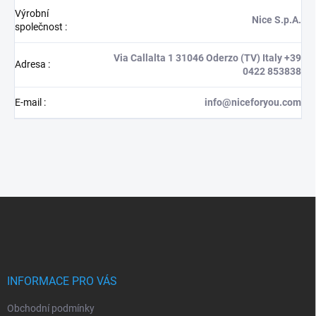
Výrobní
Nice S.p.A.
společnost
:
Via Callalta 1 31046 Oderzo (TV) Italy +39
Adresa
:
0422 853838
E-mail
:
info@niceforyou.com
Z
á
p
a
t
í
INFORMACE PRO VÁS
Obchodní podmínky