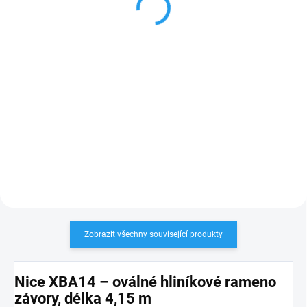
599 Kč
679 Kč
Do košíku
Do košíku
Nice SPGAP06400A
Nice WA10 červená
krytka zakončení
pro
reflexní
nálepka na rameno
rameno závory Nice XBA5,
závory
, 24 ks
XBA14, XBA15
PLU: 152930
PLU: 331975
Zobrazit všechny související produkty
Nice XBA14 – oválné hliníkové rameno
závory, délka 4,15 m