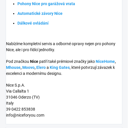
Pohony Nice pro garážová vrata
Automatické závory Nice
Dálkové ovládání
Nabízíme kompletní servis a odborné opravy nejen pro pohony
Nice, ale i pro řídící jednotky.
Pod značkou
Nice
patří také prémiové značky jako
NiceHome
,
Mhouse
,
Moovo
,
Elero
a
King Gates
, které potvrzují závazek k
excelenci a modernímu designu.
Nice S.p.A.
Via Callalta 1
31046 Oderzo (TV)
Italy
39 0422 853838
info@niceforyou.com