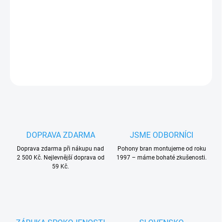
Oválné hliníkové rameno pro závory Nice XBA14
PLU: 950460
DETAILNÍ INFORMACE
ZEPTAT SE
HLÍDAT
DOPRAVA ZDARMA
JSME ODBORNÍCI
Doprava zdarma při nákupu nad
Pohony bran montujeme od roku
2 500 Kč. Nejlevnější doprava od
1997 – máme bohaté zkušenosti.
59 Kč.