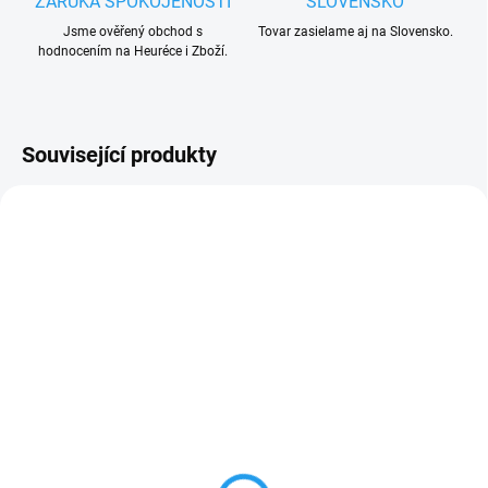
ZÁRUKA SPOKOJENOSTI
SLOVENSKO
Jsme ověřený obchod s
Tovar zasielame aj na Slovensko.
hodnocením na Heuréce i Zboží.
Související produkty
SKLADEM
SKLADEM
(3 KS)
(3 KS)
Nice SPGAP06400A
Nice WA10 bezpečnostní
krytka zakončení pro
odrazky, reflexní červené
rameno závory Nice
nálepky na rameno
XBA5, XBA14, XBA15
závory