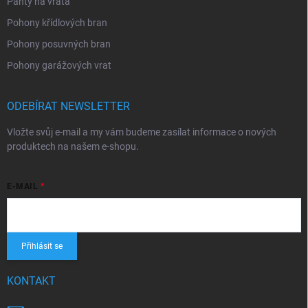
Panty na vrata
Pohony křídlových bran
Pohony posuvných bran
Pohony garážových vrat
ODEBÍRAT NEWSLETTER
Vložte svůj e-mail a my vám budeme zasílat informace o nových
produktech na našem e-shopu.
E-MAIL
Přihlásit se
KONTAKT