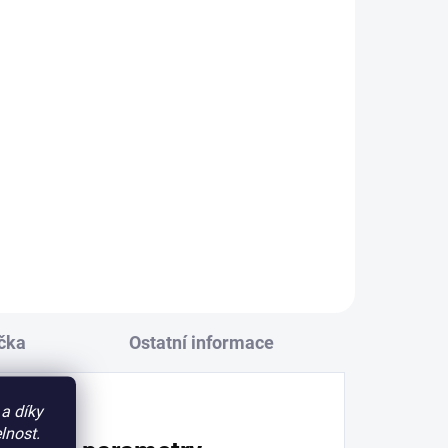
vé
ice
čka
Ostatní informace
a díky
lnost.