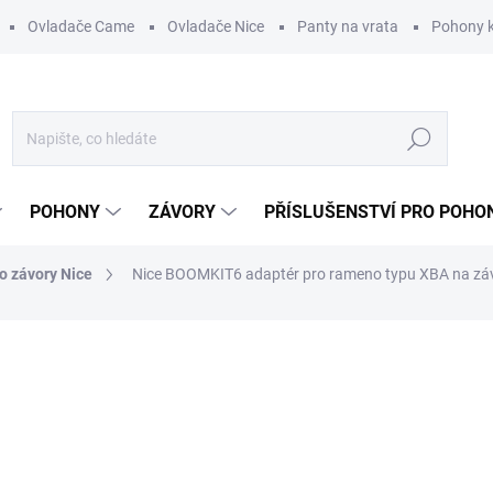
Ovladače Came
Ovladače Nice
Panty na vrata
Pohony k
Hledat
POHONY
ZÁVORY
PŘÍSLUŠENSTVÍ PRO POHO
ro závory Nice
Nice BOOMKIT6 adaptér pro rameno typu XBA na zá
ní
ZNAČKA:
NICE
850 Kč
/ ks
702,48 Kč bez DPH
Měrná
DO 3 - 6 DNŮ
cena: