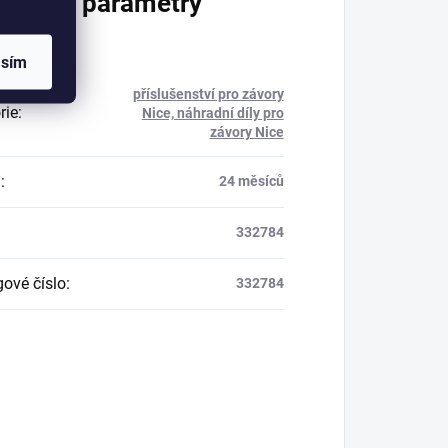
lňkové parametry
asím
příslušenství pro závory
rie
:
Nice, náhradní díly pro
závory Nice
a
:
24 měsíců
332784
gové číslo
:
332784