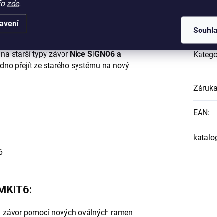
Dop
fo
zde
.
 pro ramena XBA5,
 SIGNO6 a WIL6
avení
Souhl
erý slouží k upevnění moderních
na starší typy závor
Nice SIGNO6 a
Katego
dno přejít ze starého systému na nový
Záruk
EAN
:
katalo
6
OMKIT6:
h závor pomocí nových oválných ramen