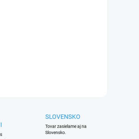
026
Přidat do košíku
pevnění
ramena XBA5, XBA14, XBA15
na závory
ZEPTAT SE
HLÍDAT
SLOVENSKO
I
Tovar zasielame aj na
Slovensko.
 s