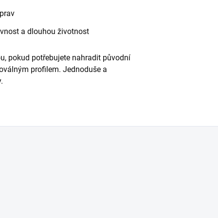
úprav
evnost a dlouhou životnost
ou, pokud potřebujete nahradit původní
s oválným profilem. Jednoduše a
.