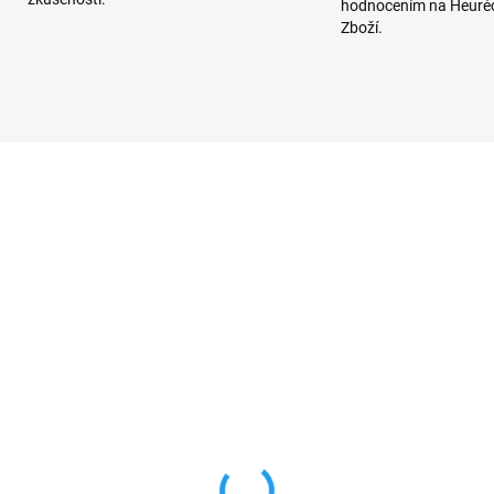
hodnocením na Heuréc
Zboží.
SKLADEM
SKL
(1 KS)
(
e XBA14 rameno závory
Nice XBA15 oválné hliník
e s délkou 4,15 m, oválné
rameno pro závory Nice 
BAR i L-BAR s délkou 3,1
679 Kč