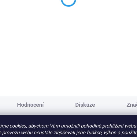
1 899 Kč
Do košíku
Do košíku
lné hliníkové rameno pro
ory Nice XBA14
Nice XBA15
oválné hliníko
rameno parkovací závory N
: 950460
XBA15, délka 3,15 m
PLU: 950450
Hodnocení
Diskuze
Zna
áme cookies, abychom Vám umožnili pohodlné prohlížení webu 
 provozu webu neustále zlepšovali jeho funkce, výkon a použite