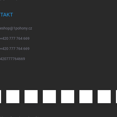
TAKT
eshop
@
1pohony.cz
+420 777 764 669
+420 777 764 669
420777764669