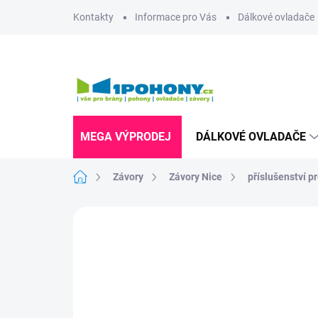
Přejít
Kontakty
Informace pro Vás
Dálkové ovladače
na
obsah
MEGA VÝPRODEJ
DÁLKOVÉ OVLADAČE
Domů
Závory
Závory Nice
příslušenství p
Neohodnoceno
Podrobnosti hodnoce