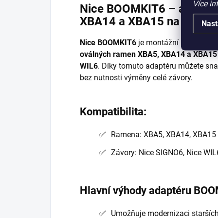
Více in
Nice BOOMKIT6 – adaptér
XBA14 a XBA15 na závory
Nast
Nice BOOMKIT6
je montážní adaptér, kt
oválných ramen XBA5, XBA14 a XBA15
WIL6
. Díky tomuto adaptéru můžete sna
bez nutnosti výměny celé závory.
Kompatibilita:
Ramena: XBA5, XBA14, XBA15
Závory: Nice SIGNO6, Nice WIL
Hlavní výhody adaptéru BO
Umožňuje modernizaci staršíc