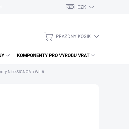
CZK
řídlových bran
Pohony posuvných bran
Pohony garážových vra
PRÁZDNÝ KOŠÍK
NÁKUPNÍ
KOŠÍK
NY
KOMPONENTY PRO VÝROBU VRAT
NÁHRADNÍ D
vory Nice SIGNO6 a WIL6