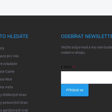
TO HLEDÁTE
ODEBÍRAT NEWSLETT
Vložte svůj e-mail a my vám bud
kty
našem e-shopu.
mace pro Vás
é ovladače
E-MAIL
ače Came
ače Nice
na vrata
Přihlásit se
 křídlových bran
y posuvných bran
y garážových vrat