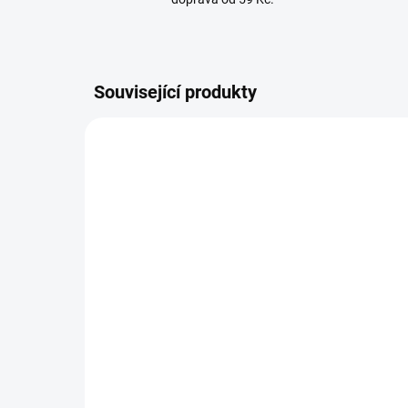
Související produkty
SKLADEM
(6 KS)
Nice XBA5 oválné hliníkové
Nic
rameno automatické závory
Nic
BAR, WIDE, délka 5,15 m
2 