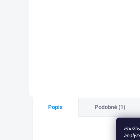
3 390 Kč
Do košíku
Ová
záv
Nice XBA5
oválné hliníkové
bílé
rameno pro závory Nice
PLU
řady BAR a WIDE
PLU: 950470
Popis
Podobné (1)
Použív
analýze