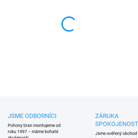
MŮŽEME DORUČIT DO:
17.8.2
−
+
Nice BOOMKIT6 adaptér
pro
u
Nice SIGNO6 a WIL6
PLU: 332784
DETAILNÍ INFORMACE
JSME ODBORNÍCI
ZÁRUKA
SPOKOJENOST
Pohony bran montujeme od
roku 1997 – máme bohaté
Jsme ověřený obchod
zkušenosti.