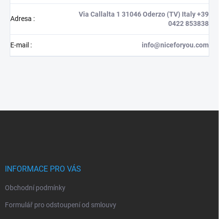
Via Callalta 1 31046 Oderzo (TV) Italy +39
Adresa
:
0422 853838
E-mail
:
info@niceforyou.com
Z
á
p
a
t
í
INFORMACE PRO VÁS
Obchodní podmínky
Formulář pro odstoupení od smlouvy