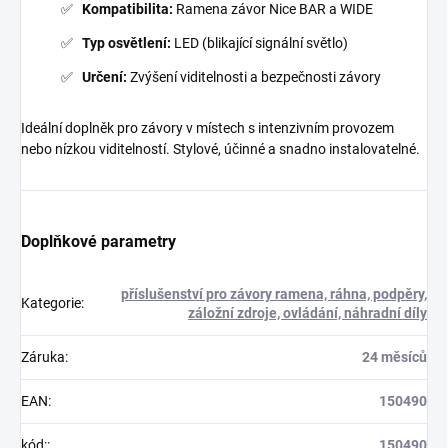
Kompatibilita:
Ramena závor Nice BAR a WIDE
Typ osvětlení:
LED (blikající signální světlo)
Určení:
Zvýšení viditelnosti a bezpečnosti závory
Ideální doplněk pro závory v místech s intenzivním provozem
nebo nízkou viditelností. Stylové, účinné a snadno instalovatelné.
Doplňkové parametry
příslušenství pro závory ramena, ráhna, podpěry,
Kategorie
:
záložní zdroje, ovládání, náhradní díly
Záruka
:
24 měsíců
EAN
:
150490
kód:
:
150490