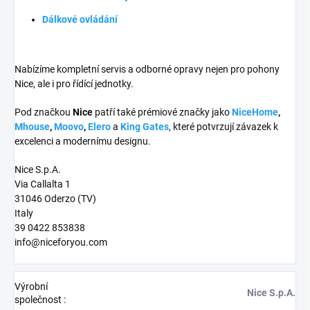
Dálkové ovládání
Nabízíme kompletní servis a odborné opravy nejen pro pohony
Nice, ale i pro řídící jednotky.
Pod značkou
Nice
patří také prémiové značky jako
NiceHome
,
Mhouse
,
Moovo
,
Elero
a
King Gates
, které potvrzují závazek k
excelenci a modernímu designu.
Nice S.p.A.
Via Callalta 1
31046 Oderzo (TV)
Italy
39 0422 853838
info@niceforyou.com
Výrobní
Nice S.p.A.
společnost
: