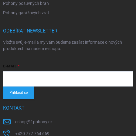
Pohony posuvných bran
Pohony garážových vrat
ODEBÍRAT NEWSLETTER
Vložte svůj e-mail a my vám budeme zasílat informace o nových
produktech na našem e-shopu.
E-MAIL
Přihlásit se
KONTAKT
eshop
@
1pohony.cz
+420 777 764 669