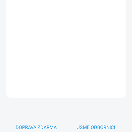
MŮŽEME
DORUČIT DO:
10.8.2026
−
+
Přidat do košíku
Nice XBA4
výstražná
LED
světla
na ramena
závory Nice
BAR
, délka 4m
PLU: 150490
DETAILNÍ INFORMACE
ZEPTAT SE
HLÍDAT
DOPRAVA ZDARMA
JSME ODBORNÍCI