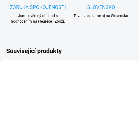
ZÁRUKA SPOKOJENOSTI
SLOVENSKO
Jsme ověřený obchod s
Tovar zasielame aj na Slovensko.
hodnocením na Heuréce i Zboží.
Související produkty
MNOŽSTEVNÍ SLEVA
OD 3 KS
ZDARMA
SKLADEM
DO 3 - 6 DNŮ
(1 KS)
CP80-6 nosný C profil
VKS2.5.80 dvojitý vozík
nesené brány 80x80 mm,
samonosných
délka 6m
průmyslových bran,