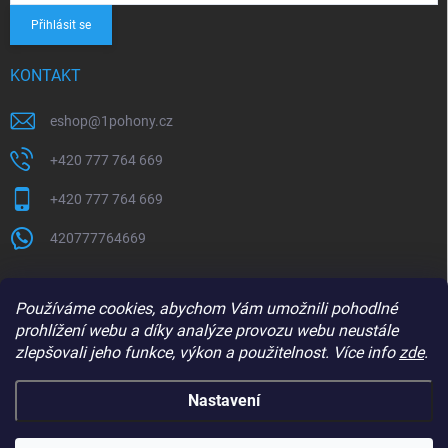
Přihlásit se
KONTAKT
eshop
@
1pohony.cz
+420 777 764 669
+420 777 764 669
420777764669
Používáme cookies, abychom Vám umožnili pohodlné
prohlížení webu a díky analýze provozu webu neustále
zlepšovali jeho funkce, výkon a použitelnost. Více info
zde
.
Nastavení
Copyright 2026
1Pohony.cz
. Všechna práva vyhrazena.
Upravit nastavení