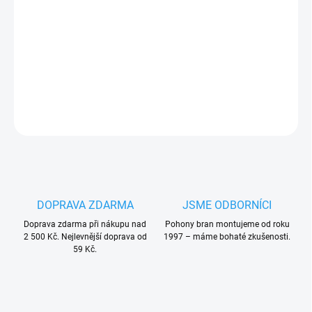
Pohon posuvné brány Nice THOR TH1500kit vč. dálkového
ovládání
PLU: 140310
DETAILNÍ INFORMACE
ZEPTAT SE
HLÍDAT
DOPRAVA ZDARMA
JSME ODBORNÍCI
Doprava zdarma při nákupu nad
Pohony bran montujeme od roku
2 500 Kč. Nejlevnější doprava od
1997 – máme bohaté zkušenosti.
59 Kč.