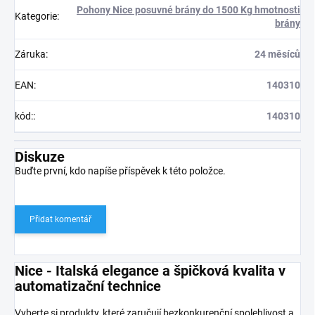
Pohony Nice posuvné brány do 1500 Kg hmotnosti
Kategorie
:
brány
Záruka
:
24 měsíců
EAN
:
140310
kód:
:
140310
Diskuze
Buďte první, kdo napíše příspěvek k této položce.
Přidat komentář
Nice - Italská elegance a špičková kvalita v
automatizační technice
Vyberte si produkty, které zaručují bezkonkurenční spolehlivost a