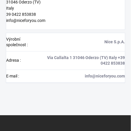
31046 Oderzo (TV)
Italy
39 0422 853838
info@niceforyou.com
Výrobní
Nice S.p.A.
společnost
:
Via Callalta 1 31046 Oderzo (TV) Italy +39
Adresa
:
0422 853838
E-mail
:
info@niceforyou.com
Z
á
p