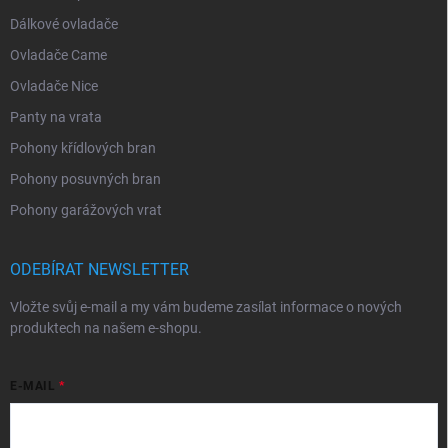
Dálkové ovladače
Ovladače Came
Ovladače Nice
Panty na vrata
Pohony křídlových bran
Pohony posuvných bran
Pohony garážových vrat
ODEBÍRAT NEWSLETTER
Vložte svůj e-mail a my vám budeme zasílat informace o nových
produktech na našem e-shopu.
E-MAIL