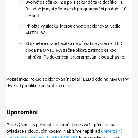
Uvolněte tlačítko T2 a po 1 sekundě také tlačítko T1.
Ovladač je nyní připraven k programování po dobu 10
sekund.
Přiložte vysílačku, kterou chcete naklonovat, vedle
MATCH-W.
Stiskněte a držte tlačítko na původní vysílačce. LED
dioda na MATCH-W začne blikat, zatímco se kód
nahrává. Po dokončení programování dioda zhasne.
Poznámka:
Pokud se klonování nezdaří, LED dioda na MATCH-W
dvakrát problikne pětkrát za sebou.
Upozornění
Pro zvýšení bezpečnosti doporučujeme zvážit přechod na
ovladače s plovoucím kódem. Nabízíme například
univerzální
sadu dálkového ovládání EX DOS SET
, která poskytuje vyšší