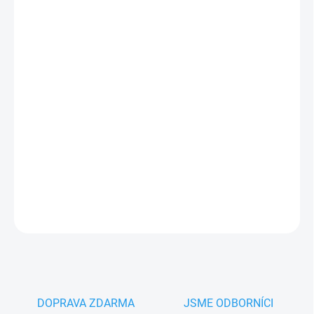
MŮŽEME
DORUČIT DO:
11.8.2026
−
+
Přidat do košíku
V2 MATCH-W
bílý 4-kanálový
klonovací dálkový ovládač
pro
náhradu za ovládače s pevným kódem na 433,92 MHz
PLU: 295130
DETAILNÍ INFORMACE
ZEPTAT SE
HLÍDAT
DOPRAVA ZDARMA
JSME ODBORNÍCI