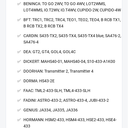
BENINCA: TO GO 2WV, TO GO 4WV, LOT2WMS,
LOT4WMS, IO.T2WV, IO.T4WV, CUPIDO-2W, CUPIDO-4W
BFT: TRC1, TRC2, TRC4, TEO1, TEO2, TEO4, B RCB TX1,
B RCB TX2, B RCB TX4
CARDIN: S435-TX2, S435-TX4, S435-TX4 blue, SA476-2,
SA476-4
DEA: GT2, GT4, GOL4, GOL4C
DICKERT: MAHS40-01, MAHS40-04, S10-433-A1K00
DOORHAN: Transmitter 2, Transmitter 4
DORMA: HS43-2E
FAAC: TML2-433-SLH, TML4-433-SLH
FADINI: ASTRO-433-2, ASTRO-433-4, JUBI-433-2
GENIUS: JA334, JA335, JA336
HORMANN: HSM2-433, HSM4-433, HSE2-433, HSE4-
433