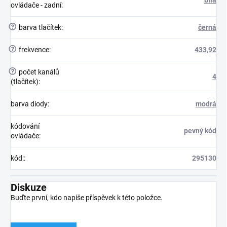
bílá
ovládače - zadní
:
?
barva tlačítek
:
černá
?
frekvence
:
433,92
?
počet kanálů
4
(tlačítek)
:
barva diody
:
modrá
kódování
pevný kód
ovládače
:
kód:
:
295130
Diskuze
Buďte první, kdo napíše příspěvek k této položce.