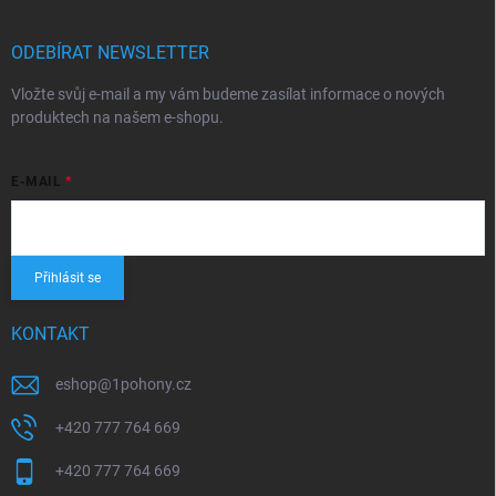
ODEBÍRAT NEWSLETTER
Vložte svůj e-mail a my vám budeme zasílat informace o nových
produktech na našem e-shopu.
E-MAIL
Přihlásit se
KONTAKT
eshop
@
1pohony.cz
+420 777 764 669
+420 777 764 669