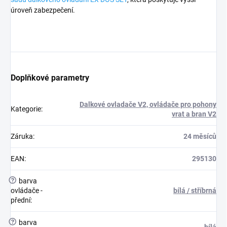
úroveň zabezpečení.
Doplňkové parametry
Dalkové ovladače V2, ovládače pro pohony
Kategorie
:
vrat a bran V2
Záruka
:
24 měsíců
EAN
:
295130
?
barva
ovládače -
bílá / stříbrná
přední
:
?
barva