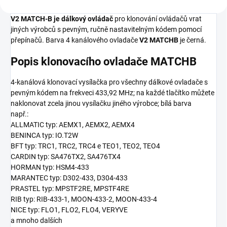
V2 MATCH-B je dálkový ovládač
pro klonování ovládačů vrat
jiných výrobců s pevným, ručně nastavitelným kódem pomocí
přepínačů. Barva 4 kanálového ovladače
V2 MATCHB
je černá.
Popis klonovacího ovladače MATCHB
4-kanálová klonovací vysílačka pro všechny dálkové ovladače s
pevným kódem na frekveci 433,92 MHz; na každé tlačítko můžete
naklonovat zcela jinou vysílačku jiného výrobce; bílá barva
např.:
ALLMATIC typ: AEMX1, AEMX2, AEMX4
BENINCA typ: IO.T2W
BFT typ: TRC1, TRC2, TRC4 e TEO1, TEO2, TEO4
CARDIN typ: SA476TX2, SA476TX4
HORMAN typ: HSM4-433
MARANTEC typ: D302-433, D304-433
PRASTEL typ: MPSTF2RE, MPSTF4RE
RIB typ: RIB-433-1, MOON-433-2, MOON-433-4
NICE typ: FLO1, FLO2, FLO4, VERYVE
a mnoho dalších