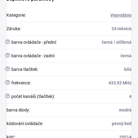
Kategorie
:
Vyprodáno
Záruka
:
24 měsíců
?
barva ovládače - přední
:
černá / stříbrná
?
barva ovládače - zadní
:
černá
?
barva tlačítek
:
bílá
?
frekvence
:
433,92 MHz
?
počet kanálů (tlačítek)
:
4
barva diody
:
modrá
kódování ovládače
:
pevný kód
kód:
:
29514