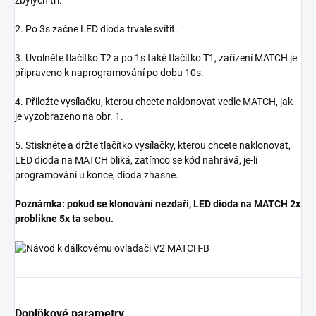
zbylých tří.
2. Po 3s začne LED dioda trvale svítit.
3. Uvolněte tlačítko T2 a po 1s také tlačítko T1, zařízení MATCH je
připraveno k naprogramování po dobu 10s.
4. Přiložte vysílačku, kterou chcete naklonovat vedle MATCH, jak
je vyzobrazeno na obr. 1.
5. Stiskněte a držte tlačítko vysílačky, kterou chcete naklonovat,
LED dioda na MATCH bliká, zatímco se kód nahrává, je-li
programování u konce, dioda zhasne.
Poznámka: pokud se klonování nezdaří, LED dioda na MATCH 2x
problikne 5x ta sebou.
Doplňkové parametry