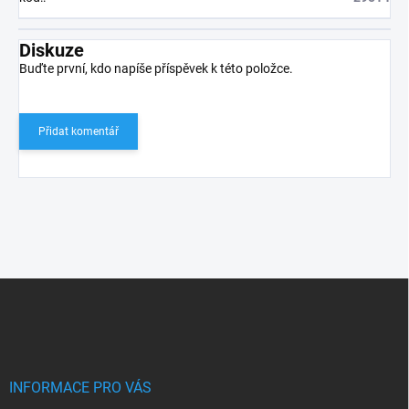
Diskuze
Buďte první, kdo napíše příspěvek k této položce.
Přidat komentář
Z
á
p
a
t
í
INFORMACE PRO VÁS