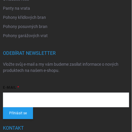
Panty na vrata
Pohony křídlových bran
Pohony posuvných bran
Pohony garážových vrat
ODEBÍRAT NEWSLETTER
Vložte svůj e-mail a my vám budeme zasílat informace o nových
produktech na našem e-shopu.
E-MAIL
Přihlásit se
KONTAKT