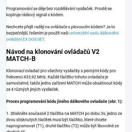
Programování se děje bez rozdělávání vysílaček. Prostě se
kopíruje rádiový signál s kódem.
Nechcete přejít raději na ovládače s plovoucím kódem? Je to
bezpečnější, řešením je použít naši
univerzální sadu dálkového
ovládání EX DOS SET
.
Návod na klonování ovládačů V2
MATCH-B
Klonovací ovladač pro všechny vysílačky s pevnými kódy pro
frekvenci 433,92 MHz. Každé tlačítko tohoto ovladače je
samostatné, takže jedno zařízení MATCH může obsáhnout kódy
ze 4 různých jiných vysílaček.
Proces programování kódu jiného dálkového ovladače (obr. 1):
1. Stiskněte současně 2 tlačítka na MATCH po dobu 3s, jedno ze
dvou stisknutých tlačítek musí být tlačítko, které chcete
naprogramovat (T1), druhé tlačítko (T2) může být libovolné ze