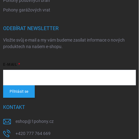
Pohony posuvných bran
Pohony garážových vrat
ODEBÍRAT NEWSLETTER
Vložte svůj e-mail a my vám budeme zasílat informace o nových
produktech na našem e-shopu.
E-MAIL
Přihlásit se
KONTAKT
eshop
@
1pohony.cz
+420 777 764 669