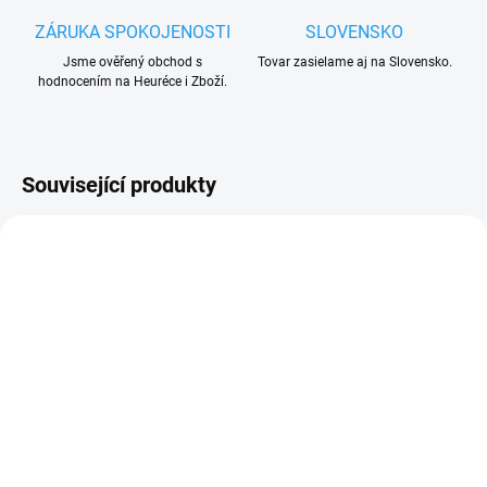
ZÁRUKA SPOKOJENOSTI
SLOVENSKO
Jsme ověřený obchod s
Tovar zasielame aj na Slovensko.
hodnocením na Heuréce i Zboží.
Související produkty
AKCE
SKLADEM
SKLADEM
(>15 KS)
(6 KS)
Nice FLO2R-S
Nice FLO4R-S
dvoukanálový dálkový
čtyřkanálový dálkový