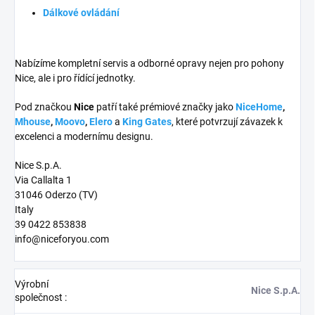
Dálkové ovládání
Nabízíme kompletní servis a odborné opravy nejen pro pohony
Nice, ale i pro řídící jednotky.
Pod značkou
Nice
patří také prémiové značky jako
NiceHome
,
Mhouse
,
Moovo
,
Elero
a
King Gates
, které potvrzují závazek k
excelenci a modernímu designu.
Nice S.p.A.
Via Callalta 1
31046 Oderzo (TV)
Italy
39 0422 853838
info@niceforyou.com
Výrobní
Nice S.p.A.
společnost
: