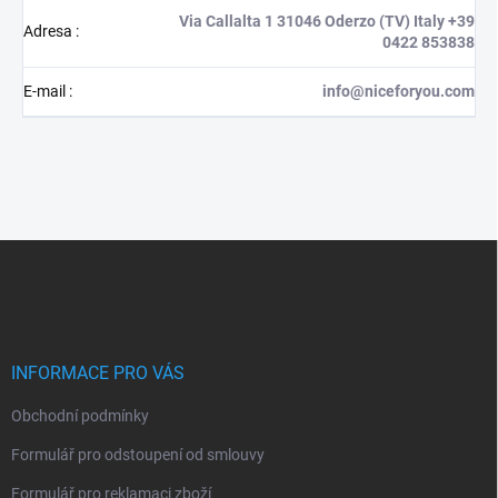
Via Callalta 1 31046 Oderzo (TV) Italy +39
Adresa
:
0422 853838
E-mail
:
info@niceforyou.com
Z
á
p
a
t
í
INFORMACE PRO VÁS
Obchodní podmínky
Formulář pro odstoupení od smlouvy
Formulář pro reklamaci zboží