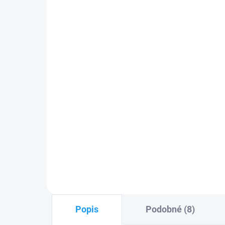
GP 23AE alkalická baterie 12
zvý
V,baterie do dálkových
ovl
ovladačů vrat a bran
54
49 Kč
Do košíku
Nic
GP 23AE
alkalická
baterie
12V
kab
dc do dálkových ovladačů na
lam
vrata
FL
PLU: 160090
PLU
Popis
Podobné (8)