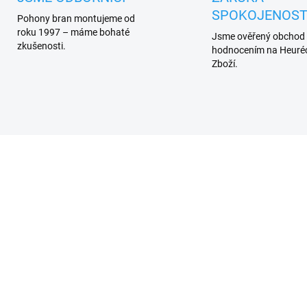
SPOKOJENOST
Pohony bran montujeme od
roku 1997 – máme bohaté
Jsme ověřený obchod
zkušenosti.
hodnocením na Heuréc
Zboží.
DO 3 - 6 DNŮ
SKL
(>1
e ABFKIT anténa pro