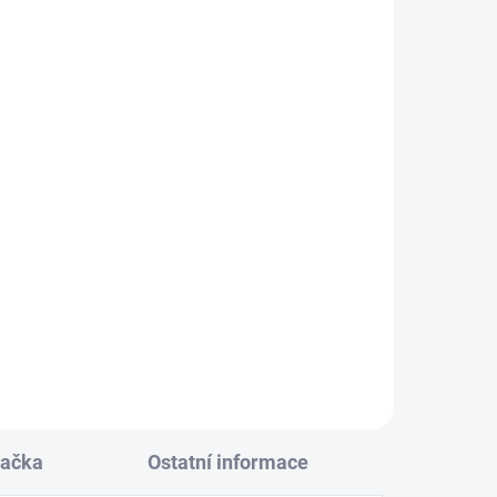
pro 4 tlačítkový ovladač vrat
ání
Nice Flo4R-S, FLO4R, černá
ada
barva
328 Kč
iR,
Do košíku
Nice PRBFR4S
náhradní obal
mač
pro 4 tlačítkový ovladač vrat
Nice Flo4R-S
, FLO4R, černá
ra,
barva, n
áhradní plastové
pouzdro
ovládače Nice FLO4R-
S
PLU: 331674
ačka
Ostatní informace