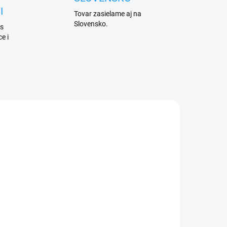
I
Tovar zasielame aj na
Slovensko.
 s
e i
ADEM
DO 1 AŽ 2 DNŮ
5 KS)
Nice PRBFR4S náhradní obal