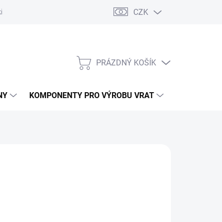
CZK
řídlových bran
Pohony posuvných bran
Pohony garážových vra
PRÁZDNÝ KOŠÍK
NÁKUPNÍ
KOŠÍK
NY
KOMPONENTY PRO VÝROBU VRAT
NÁHRADNÍ D
č
/ ks