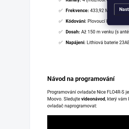
Nast
Frekvence:
433,92 MHz
Kódování:
Plovoucí kód (rollin
Dosah:
Až 150 m venku (s anté
Napájení:
Lithiová baterie 23A
Návod na programování
Programování ovladače Nice FLO4R-S je
Moovo. Sledujte
videonávod
, který vám
ovladač naprogramovat: