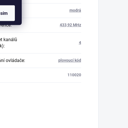
 tlačítek
:
modrá
asím
vence
:
433,92 MHz
t kanálů
4
ek)
:
ní ovládače
:
plovoucí kód
110020