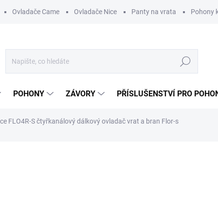
Ovladače Came
Ovladače Nice
Panty na vrata
Pohony k
Hledat
POHONY
ZÁVORY
PŘÍSLUŠENSTVÍ PRO POHO
ce FLO4R-S čtyřkanálový dálkový ovladač vrat a bran Flor-s
NAČKA:
NICE
679 Kč
649 K
536,36 Kč bez DPH
Měrná
649 Kč / 1 ks
cena:
SKLADEM
(6 KS)