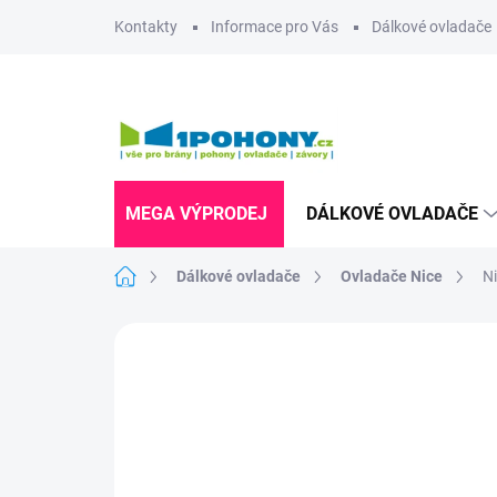
Přejít
Kontakty
Informace pro Vás
Dálkové ovladače
na
obsah
MEGA VÝPRODEJ
DÁLKOVÉ OVLADAČE
Domů
Dálkové ovladače
Ovladače Nice
Ni
1 hodnocení
Podrobnosti hodnocení
Z