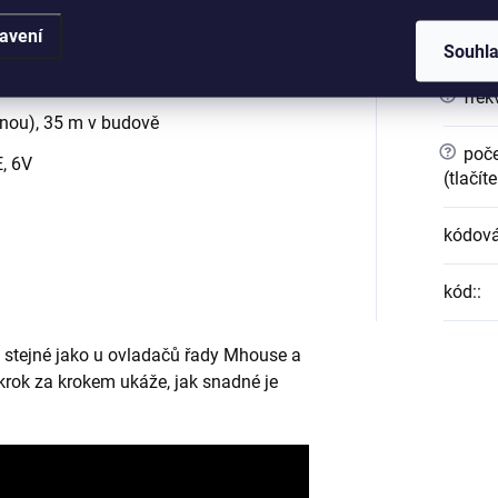
avení
?
barva
Souhl
g code)
?
frek
nou), 35 m v budově
?
poče
E, 6V
(tlačít
kódová
kód:
:
 stejné jako u ovladačů řady Mhouse a
 krok za krokem ukáže, jak snadné je