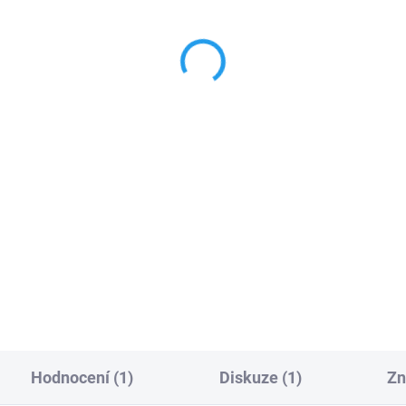
Nice OX2 univerzální
šení dosahu dálkového
přijímač dálkového ovlád
ádání Nice
Nice, dvoukanálový, náhr
9 Kč
za Nice FlOX2R, Nice FlOX
1 849 Kč
FLOX1R, FLOXi
Do košíku
Do košíku
e ABFKIT anténa bez
Nice OX2 univerzální přijí
elu
pro výstražnou
s kabelem pro dálkové
pu(maják) LUCY a
přijímač
ovladače vrat Nice, NiceOpe
OXB2R
433,92 MHz
: 111270
PLU: 111180
Hodnocení (1)
Diskuze (1)
Zn