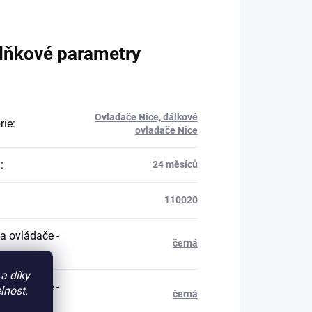
lňkové parametry
Ovladače Nice, dálkové
rie
:
ovladače Nice
a
:
24 měsíců
110020
a ovládače -
černá
a díky
a ovládače -
lnost.
černá