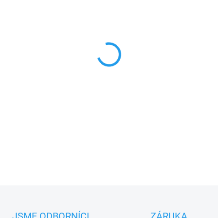
MŮŽEME DORUČIT DO:
11.8.2
−
+
Nice FLO4R-S
čtyřkanálový
dá
ovladač Nice
PLU: 110020
DETAILNÍ INFORMACE
JSME ODBORNÍCI
ZÁRUKA