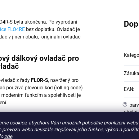
O4R-S byla ukončena. Po vyprodání
Dop
ice FLO4RE
bez doplatku. Ovladač je
adač v jiném obalu, originální ovladač
Katego
ový dálkový ovladač pro
vladač
Záruk
 ovladač z řady
FLOR-S
, navržený pro
ač používá plovoucí kód (rolling code)
EAN
:
y moderním funkcím a spolehlivosti je
ení.
?
barv
přední
:
áme cookies, abychom Vám umožnili pohodlné prohlížení webu 
?
barv
 provozu webu neustále zlepšovali jeho funkce, výkon a použite
zadní
:
fo
zde
.
4 zařízení)