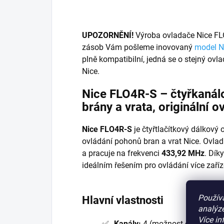
UPOZORNĚNÍ!
Výroba ovladače Nice FL
zásob Vám pošleme inovovaný
model N
plně kompatibilní, jedná se o stejný ovl
Nice.
Nice FLO4R-S – čtyřkanál
brány a vrata, originální o
Nice FLO4R-S
je čtyřtlačítkový dálkový
ovládání pohonů bran a vrat Nice. Ovlad
a pracuje na frekvenci
433,92 MHz
. Dík
ideálním řešením pro ovládání více zaříz
Použív
Hlavní vlastnosti
analýze
Více in
Kanály:
4 (možnost ovládat až 