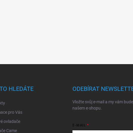
TO HLEDÁTE
ODEBÍRAT NEWSLETT
Vložte svůj e-mail a my vám bud
kty
našem e-shopu.
mace pro Vás
é ovladače
E-MAIL
ače Came