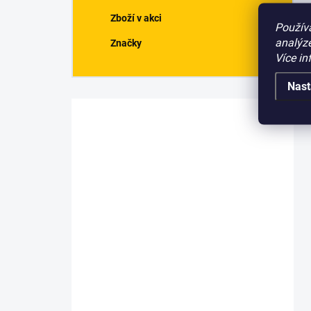
Zboží v akci
Použív
analýze
Značky
Více in
Nast