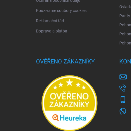
Ochrana osobních údajů
Ovlad
Používáme soubory cookies
Panty 
Reklamační řád
Pohony
Doprava a platba
Pohon
Pohon
OVĚŘENO ZÁKAZNÍKY
KON