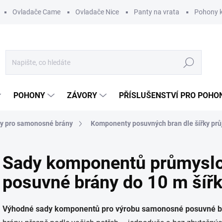
Ovladače Came
Ovladače Nice
Panty na vrata
Pohony k
Hledat
POHONY
ZÁVORY
PŘÍSLUŠENSTVÍ PRO POHO
 pro samonosné brány
Komponenty posuvných bran dle šířky pr
Sady komponentů průmysl
posuvné brány do 10 m šířk
Výhodné sady komponentů pro výrobu samonosné posuvné br