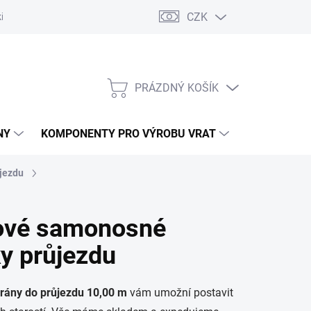
CZK
řídlových bran
Pohony posuvných bran
Pohony garážových vra
PRÁZDNÝ KOŠÍK
NÁKUPNÍ
KOŠÍK
NY
KOMPONENTY PRO VÝROBU VRAT
NÁHRADNÍ D
ůjezdu
ové samonosné
y průjezdu
ány do průjezdu 10,00 m
vám umožní postavit