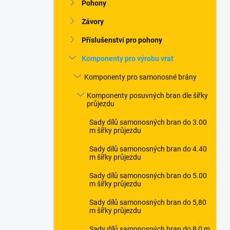
n
Pohony
n
Závory
í
p
Příslušenství pro pohony
a
n
Komponenty pro výrobu vrat
e
Komponenty pro samonosné brány
l
Komponenty posuvných bran dle šířky
průjezdu
Sady dílů samonosných bran do 3.00
m šířky průjezdu
Sady dílů samonosných bran do 4.40
m šířky průjezdu
Sady dílů samonosných bran do 5.00
m šířky průjezdu
Sady dílů samonosných bran do 5,80
m šířky průjezdu
Sady dílů samonosných bran do 8,0 m