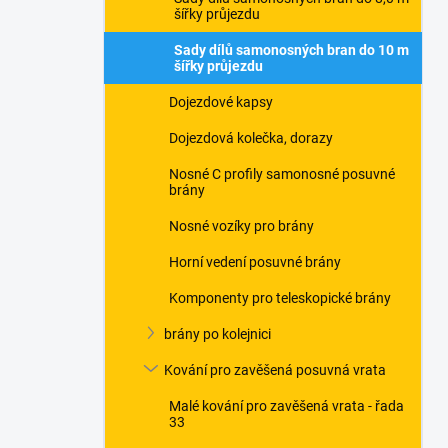
šířky průjezdu
Sady dílů samonosných bran do 10 m
šířky průjezdu
Dojezdové kapsy
Dojezdová kolečka, dorazy
Nosné C profily samonosné posuvné
brány
Nosné vozíky pro brány
Horní vedení posuvné brány
Komponenty pro teleskopické brány
brány po kolejnici
Kování pro zavěšená posuvná vrata
Malé kování pro zavěšená vrata - řada
33