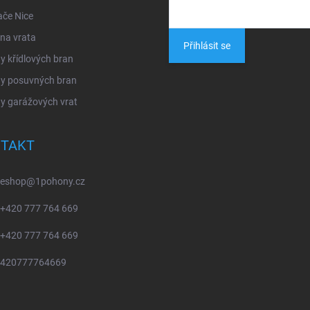
ače Nice
na vrata
Přihlásit se
 křídlových bran
y posuvných bran
y garážových vrat
TAKT
eshop
@
1pohony.cz
+420 777 764 669
+420 777 764 669
420777764669