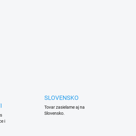
SLOVENSKO
I
Tovar zasielame aj na
Slovensko.
 s
e i