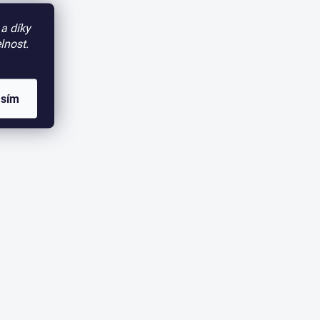
a díky
lnost.
asím