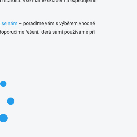
ch starostí. Vše máme skladem a expedujeme
e se nám
– poradíme vám s výběrem vhodné
doporučíme řešení, která sami používáme při