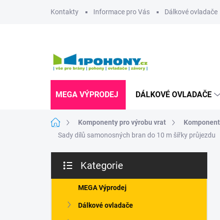
Přejít
Kontakty
Informace pro Vás
Dálkové ovladače
na
obsah
MEGA VÝPRODEJ
DÁLKOVÉ OVLADAČE
Domů
Komponenty pro výrobu vrat
Komponenty
Sady dílů samonosných bran do 10 m šířky průjezdu
P
Kategorie
o
Přeskočit
s
kategorie
t
MEGA Výprodej
r
Dálkové ovladače
a