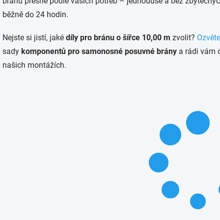
bránu přesně podle vašich potřeb – jednoduše a bez zbytečný
běžně do 24 hodin.
Nejste si jistí, jaké
díly pro bránu o šířce 10,00 m
zvolit?
Ozvět
sady
komponentů pro samonosné posuvné brány
a rádi vám 
našich montážích.