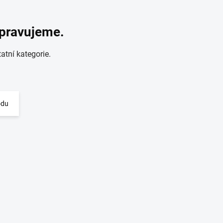
ipravujeme.
atní kategorie.
odu