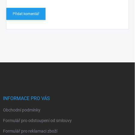
Přidat komentář
Z
á
p
a
t
í
INFORMACE PRO VÁS
Obchodní podmínky
Formulář pro odstoupení od smlouvy
Formulář pro reklamaci zboží