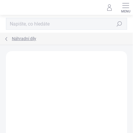
Přejít
na
obsah
Hledat
Náhradní díly
Podrobnosti hodnocení
1 hodnocení
ZNAČKA:
CAME