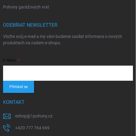
Pohony garážových vrat
ODEBÍRAT NEWSLETTER
Vložte svůj e-mail a my vám budeme zasílat informace o nových
produktech na našem e-shopu.
E-MAIL
Přihlásit se
KONTAKT
eshop
@
1pohony.cz
+420 777 764 669