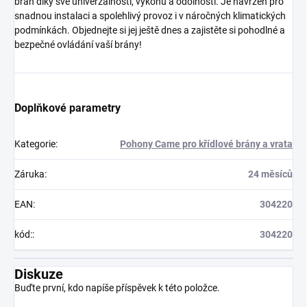
bran díky své univerzálnosti, výkonu a odolnosti. Je navržen pro
snadnou instalaci a spolehlivý provoz i v náročných klimatických
podmínkách. Objednejte si jej ještě dnes a zajistěte si pohodlné a
bezpečné ovládání vaší brány!
Doplňkové parametry
Kategorie
:
Pohony Came pro křídlové brány a vrata
Záruka
:
24 měsíců
EAN
:
304220
kód:
:
304220
Diskuze
Buďte první, kdo napíše příspěvek k této položce.