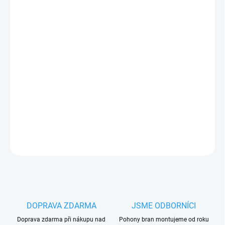
DORUČIT DO:
17.8.2026
−
+
Přidat do košíku
Motor Came ATI3000
pro křídlovou bránu
do šířky křídla 2 |
2,5 | 3 m a hmotnosti 800 | 600 | 400 kg, 230V
PLU: 304220
DETAILNÍ INFORMACE
ZEPTAT SE
HLÍDAT
DOPRAVA ZDARMA
JSME ODBORNÍCI
Doprava zdarma při nákupu nad
Pohony bran montujeme od roku