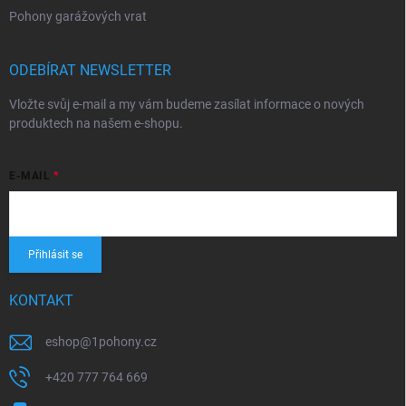
Pohony garážových vrat
ODEBÍRAT NEWSLETTER
Vložte svůj e-mail a my vám budeme zasílat informace o nových
produktech na našem e-shopu.
E-MAIL
Přihlásit se
KONTAKT
eshop
@
1pohony.cz
+420 777 764 669