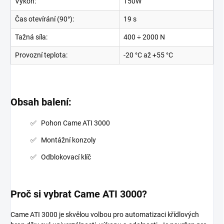
Výkon:
150W
Čas otevírání (90°):
19 s
Tažná síla:
400 ÷ 2000 N
Provozní teplota:
-20 °C až +55 °C
Obsah balení:
Pohon Came ATI 3000
Montážní konzoly
Odblokovací klíč
Proč si vybrat Came ATI 3000?
Came ATI 3000 je skvělou volbou pro automatizaci křídlových