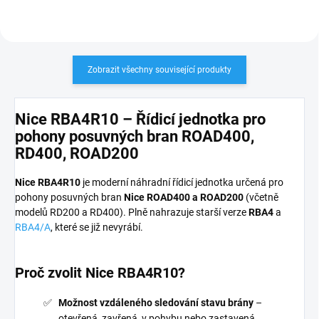
Zobrazit všechny související produkty
Nice RBA4R10 – Řídicí jednotka pro
pohony posuvných bran ROAD400,
RD400, ROAD200
Nice RBA4R10
je moderní náhradní řídicí jednotka určená pro
pohony posuvných bran
Nice ROAD400 a ROAD200
(včetně
modelů RD200 a RD400). Plně nahrazuje starší verze
RBA4
a
RBA4/A
, které se již nevyrábí.
Proč zvolit Nice RBA4R10?
Možnost vzdáleného sledování stavu brány
–
otevřená, zavřená, v pohybu nebo zastavená