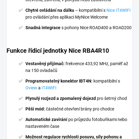
Chytré ovládání na dálku
– kompatibilní s
Nice IT4WIFI
pro ovládání přes aplikaci MyNice Welcome
Snadná integrace
s pohony Nice ROAD400 a ROAD200
Funkce řídicí jednotky Nice RBA4R10
Vestavěný přijímač:
frekvence 433,92 MHz, paměť až
na 150 ovladačů
Programovatelný konektor IBT4N:
kompatibilní s
Oview
a
IT4WIFI
Plynulý rozjezd a zpomalený dojezd
pro šetrný chod
Pěší mód:
částečné otevření brány pro chodce
Automatické zavírání
po průjezdu fotobuňkami nebo
nastaveném čase
Možnost regulace rychlosti posuvu, síly pohonu a