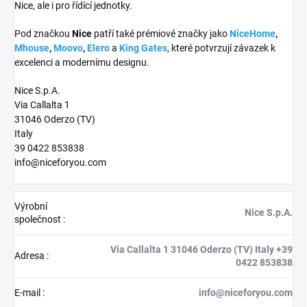
Nice, ale i pro řídící jednotky.
Pod značkou
Nice
patří také prémiové značky jako
NiceHome
,
Mhouse
,
Moovo
,
Elero
a
King Gates
, které potvrzují závazek k
excelenci a modernímu designu.
Nice S.p.A.
Via Callalta 1
31046 Oderzo (TV)
Italy
39 0422 853838
info@niceforyou.com
Výrobní
Nice S.p.A.
společnost
:
Via Callalta 1 31046 Oderzo (TV) Italy +39
Adresa
:
0422 853838
E-mail
:
info@niceforyou.com