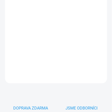
MŮŽEME
DORUČIT DO:
11.8.2026
−
+
Přidat do košíku
Nice RBA4R10
je nová náhradní
řídící jednotka
pro pohony
posuvných bran
Nice ROAD 400 (RD400)
i Road200 (RD200).
PLU: 332496
DETAILNÍ INFORMACE
ZEPTAT SE
HLÍDAT
DOPRAVA ZDARMA
JSME ODBORNÍCI