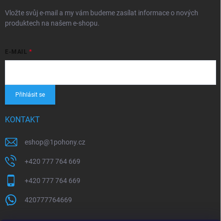
Vložte svůj e-mail a my vám budeme zasílat informace o nových
produktech na našem e-shopu.
E-MAIL
Přihlásit se
KONTAKT
eshop
@
1pohony.cz
+420 777 764 669
+420 777 764 669
420777764669