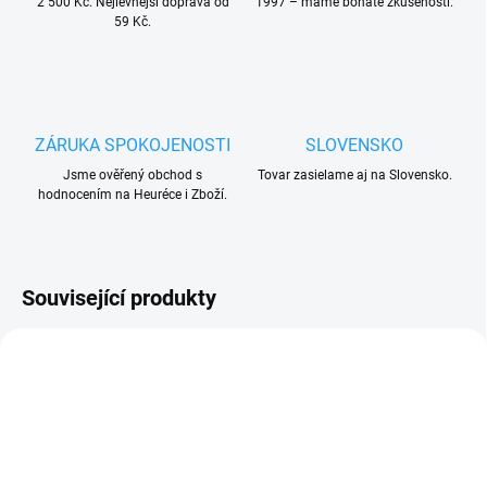
2 500 Kč. Nejlevnější doprava od
1997 – máme bohaté zkušenosti.
59 Kč.
ZÁRUKA SPOKOJENOSTI
SLOVENSKO
Jsme ověřený obchod s
Tovar zasielame aj na Slovensko.
hodnocením na Heuréce i Zboží.
Související produkty
ZDARMA