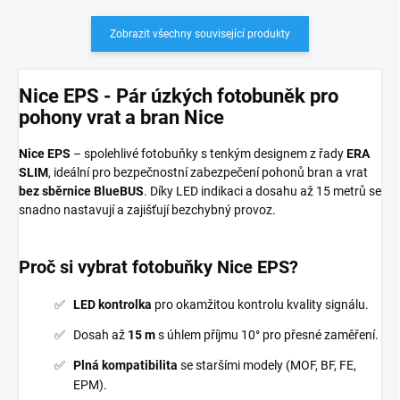
Zobrazit všechny související produkty
Nice EPS - Pár úzkých fotobuněk pro
pohony vrat a bran Nice
Nice EPS
– spolehlivé fotobuňky s tenkým designem z řady
ERA
SLIM
, ideální pro bezpečnostní zabezpečení pohonů bran a vrat
bez sběrnice BlueBUS
. Díky LED indikaci a dosahu až 15 metrů se
snadno nastavují a zajišťují bezchybný provoz.
Proč si vybrat fotobuňky Nice EPS?
LED kontrolka
pro okamžitou kontrolu kvality signálu.
Dosah až
15 m
s úhlem příjmu 10° pro přesné zaměření.
Plná kompatibilita
se staršími modely (MOF, BF, FE,
EPM).