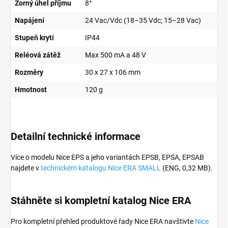
Zorný úhel příjmu
8°
Napájení
24 Vac/Vdc (18–35 Vdc; 15–28 Vac)
Stupeň krytí
IP44
Reléová zátěž
Max 500 mA a 48 V
Rozměry
30 x 27 x 106 mm
Hmotnost
120 g
Detailní technické informace
Více o modelu Nice EPS a jeho variantách EPSB, EPSA, EPSAB
najdete v
technickém katalogu Nice ERA SMALL
(ENG, 0,32 MB).
Stáhněte si kompletní katalog Nice ERA
Pro kompletní přehled produktové řady Nice ERA navštivte
Nice