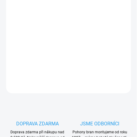
17.8.2026
−
+
Přidat do košíku
Nice EPS
úzké
fotobuňky s dosahem až 15 m
, zorný úhel 10°,
( zaměnitelné s MOF, BF, FE, EPM, EPL)
PLU: 113130
DETAILNÍ INFORMACE
ZEPTAT SE
HLÍDAT
DOPRAVA ZDARMA
JSME ODBORNÍCI
Doprava zdarma při nákupu nad
Pohony bran montujeme od roku