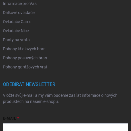
Informace pro Vás
Dálkové ovladače
Ovladače Came
Ovladače Nice
Panty na vrata
Pohony křídlových bran
Pohony posuvných bran
Pohony garážových vrat
ODEBÍRAT NEWSLETTER
Vložte svůj e-mail a my vám budeme zasílat informace o nových
produktech na našem e-shopu.
E-MAIL