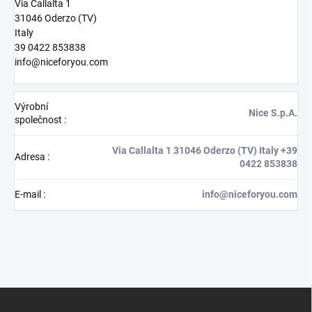
Via Callalta 1
31046 Oderzo (TV)
Italy
39 0422 853838
info@niceforyou.com
Výrobní
Nice S.p.A.
společnost
:
Via Callalta 1 31046 Oderzo (TV) Italy +39
Adresa
:
0422 853838
E-mail
:
info@niceforyou.com
Z
á