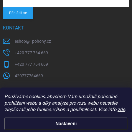
Přihlásit se
KONTAKT
eshop
@
1pohony.cz
+420 777 764 669
+420 777 764 669
420777764669
Používáme cookies, abychom Vám umožnili pohodlné
prohlížení webu a díky analýze provozu webu neustále
zlepšovali jeho funkce, výkon a použitelnost. Více info
zde
.
Nastavení