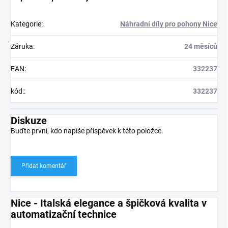
Kategorie
:
Náhradní díly pro pohony Nice
Záruka
:
24 měsíců
EAN
:
332237
kód:
:
332237
Diskuze
Buďte první, kdo napíše příspěvek k této položce.
Přidat komentář
Nice - Italská elegance a špičková kvalita v
automatizační technice