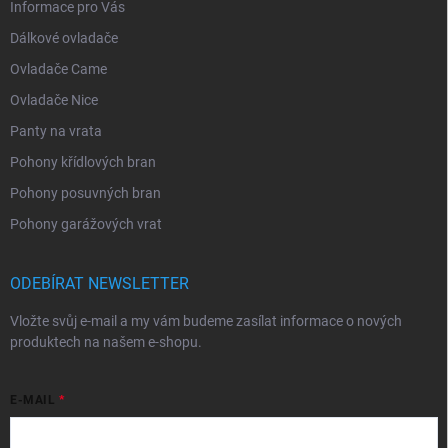
Informace pro Vás
Dálkové ovladače
Ovladače Came
Ovladače Nice
Panty na vrata
Pohony křídlových bran
Pohony posuvných bran
Pohony garážových vrat
ODEBÍRAT NEWSLETTER
Vložte svůj e-mail a my vám budeme zasílat informace o nových
produktech na našem e-shopu.
E-MAIL