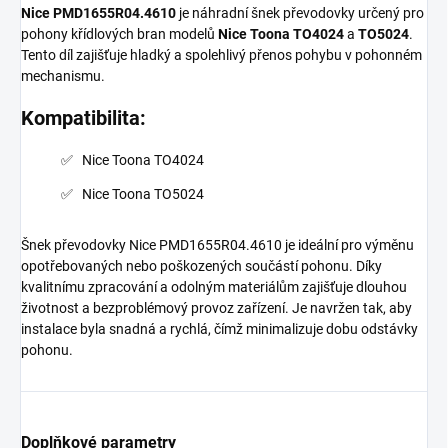
Nice PMD1655R04.4610
je náhradní šnek převodovky určený pro
pohony křídlových bran modelů
Nice Toona TO4024
a
TO5024
.
Tento díl zajišťuje hladký a spolehlivý přenos pohybu v pohonném
mechanismu.
Kompatibilita:
Nice Toona TO4024
Nice Toona TO5024
Šnek převodovky Nice PMD1655R04.4610 je ideální pro výměnu
opotřebovaných nebo poškozených součástí pohonu. Díky
kvalitnímu zpracování a odolným materiálům zajišťuje dlouhou
životnost a bezproblémový provoz zařízení. Je navržen tak, aby
instalace byla snadná a rychlá, čímž minimalizuje dobu odstávky
pohonu.
Doplňkové parametry