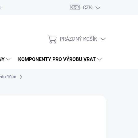
CZK
řídlových bran
Pohony posuvných bran
Pohony garážových vra
PRÁZDNÝ KOŠÍK
NÁKUPNÍ
KOŠÍK
NY
KOMPONENTY PRO VÝROBU VRAT
NÁHRADNÍ D
zdu 10 m