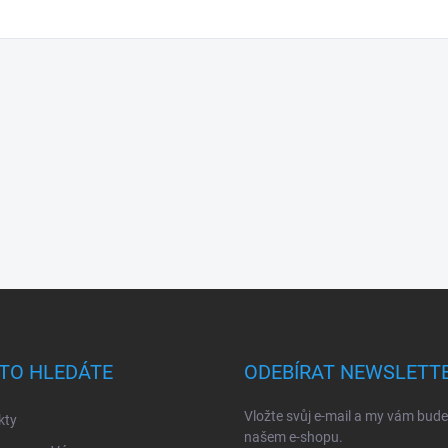
TO HLEDÁTE
ODEBÍRAT NEWSLETT
Vložte svůj e-mail a my vám bud
kty
našem e-shopu.