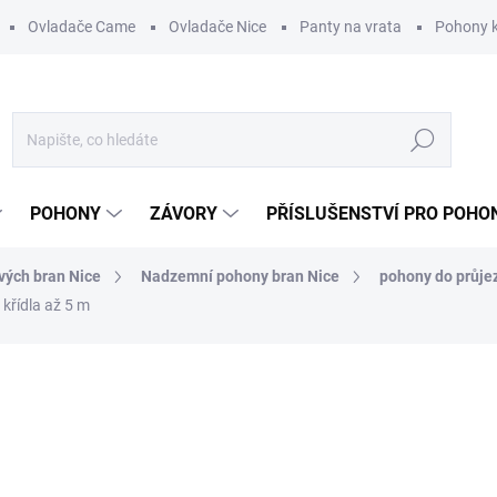
Ovladače Came
Ovladače Nice
Panty na vrata
Pohony k
Hledat
POHONY
ZÁVORY
PŘÍSLUŠENSTVÍ PRO POHO
vých bran Nice
Nadzemní pohony bran Nice
pohony do průje
křídla až 5 m
ní
ZNAČKA:
NICE
7 528 Kč
/ ks
ZDARMA
6 221,49 Kč bez DPH
Měrná
DO 3 - 6 DNŮ