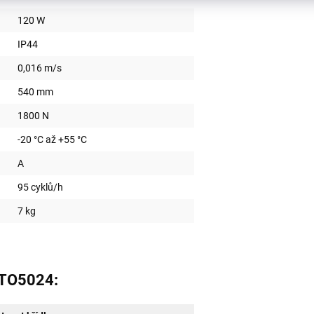
120 W
IP44
0,016 m/s
540 mm
1800 N
-20 °C až +55 °C
A
95 cyklů/h
7 kg
 TO5024: