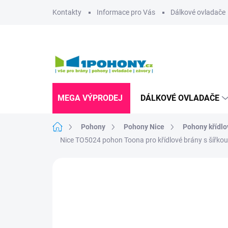
Přejít
Kontakty
Informace pro Vás
Dálkové ovladače
na
obsah
MEGA VÝPRODEJ
DÁLKOVÉ OVLADAČE
Domů
Pohony
Pohony Nice
Pohony křídlo
Nice TO5024 pohon Toona pro křídlové brány s šířkou 
Neohodnoceno
Podrobnosti hodnoce