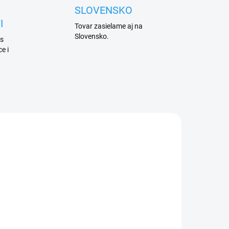
SLOVENSKO
I
Tovar zasielame aj na
Slovensko.
 s
e i
TIP
6 DNŮ