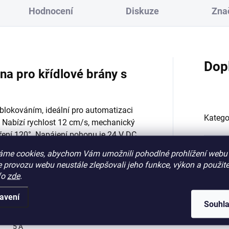
Hodnocení
Diskuze
Zna
Dop
a pro křídlové brány s
lokováním, ideální pro automatizaci
Katego
ů. Nabízí rychlost 12 cm/s, mechanický
vření 120°. Napájení pohonu je 24 V DC.
Záruk
áme cookies, abychom Vám umožnili pohodlné prohlížení webu 
 provozu webu neustále zlepšovali jeho funkce, výkon a použite
EAN
:
fo
zde
.
 Nice TO5024:
avení
kód:
:
Souhl
24 V DC
5 A