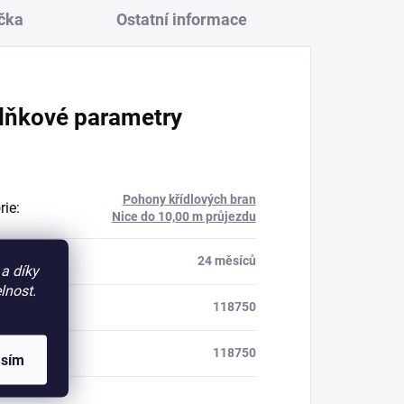
čka
Ostatní informace
lňkové parametry
Pohony křídlových bran
rie
:
Nice do 10,00 m průjezdu
a
:
24 měsíců
a díky
lnost.
118750
118750
asím