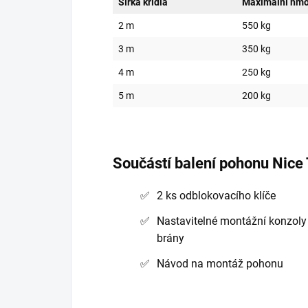
Šířka křídla
Maximální hmot
2 m
550 kg
3 m
350 kg
4 m
250 kg
5 m
200 kg
Součástí balení pohonu Nice
2 ks odblokovacího klíče
Nastavitelné montážní konzoly 
brány
Návod na montáž pohonu