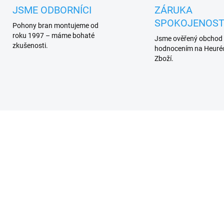
JSME ODBORNÍCI
ZÁRUKA
SPOKOJENOST
Pohony bran montujeme od
roku 1997 – máme bohaté
Jsme ověřený obchod
zkušenosti.
hodnocením na Heuréc
Zboží.
SKLADEM
DO 3 - 