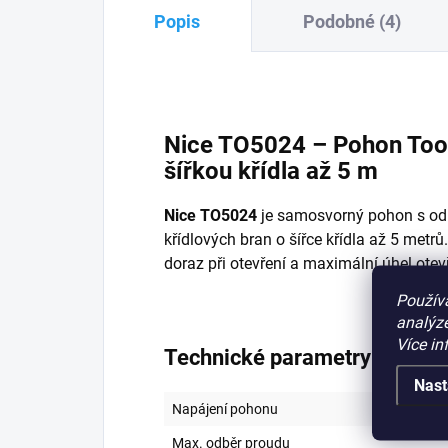
Popis
Podobné (4)
Nice TO5024 – Pohon Toon
šířkou křídla až 5 m
Nice TO5024
je samosvorný pohon s odb
křídlových bran o šířce křídla až 5 metr
doraz při otevření a maximální úhel ote
Použív
analýze
Více in
Technické parametry pohonu
Nast
Napájení pohonu
Max. odběr proudu