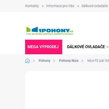
Přejít
Kontakty
Informace pro Vás
Dálkové ovladače
na
obsah
MEGA VÝPRODEJ
DÁLKOVÉ OVLADAČE
Domů
Pohony
Pohony Nice
Nice FE pár f
Neohodnoceno
Podrobnosti hodnoce
UKONČENÁ VÝROBA