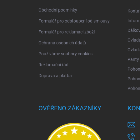
t
í
Obchodní podmínky
Konta
Infor
Formulář pro odstoupení od smlouvy
Dálkov
Formulář pro reklamaci zboží
Ovlad
Ochrana osobních údajů
Ovlad
Používáme soubory cookies
Panty 
Reklamační řád
Pohony
Doprava a platba
Pohon
Pohon
OVĚŘENO ZÁKAZNÍKY
KON