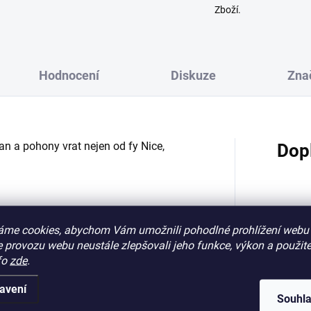
Zboží.
Hodnocení
Diskuze
Zna
n a pohony vrat nejen od fy Nice,
Dop
Katego
áme cookies, abychom Vám umožnili pohodlné prohlížení webu 
 provozu webu neustále zlepšovali jeho funkce, výkon a použite
Záruk
fo
zde
.
EAN
:
avení
Souhl