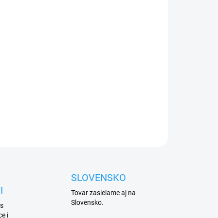
h 30 m, povrchová montáž, krytí IP 55
ZEPTAT SE
HLÍDAT
SLOVENSKO
I
Tovar zasielame aj na
Slovensko.
 s
e i