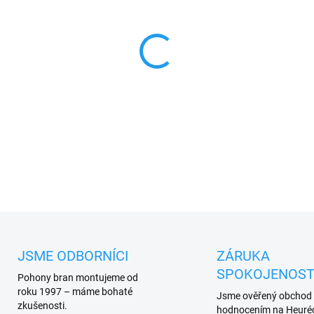
cena:
Nice FE Pár fotočlánků, dosa
PLU: 11312
DETAILNÍ INFORMACE
JSME ODBORNÍCI
ZÁRUKA
SPOKOJENOST
Pohony bran montujeme od
roku 1997 – máme bohaté
Jsme ověřený obchod
zkušenosti.
hodnocením na Heuréc