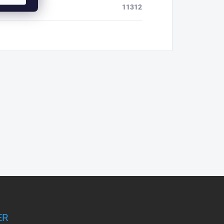
11312
ER