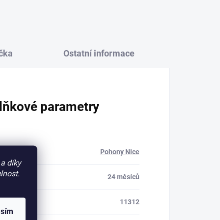
čka
Ostatní informace
lňkové parametry
rie
:
Pohony Nice
a díky
lnost.
a
:
24 měsíců
11312
asím