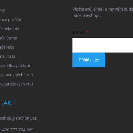
Vložte svůj e-mail a my vám bud
kty
našem e-shopu.
mace pro Vás
é ovladače
E-MAIL
ače Came
ače Nice
na vrata
Přihlásit se
 křídlových bran
y posuvných bran
y garážových vrat
TAKT
eshop
@
1pohony.cz
+420 777 764 669