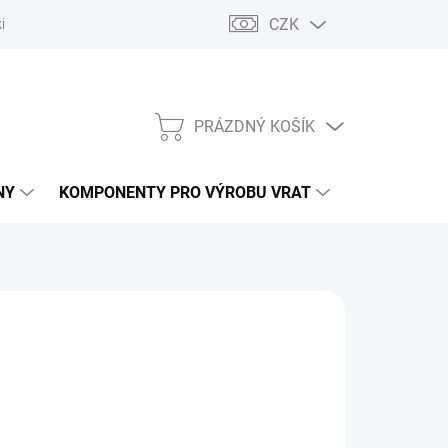
CZK
řídlových bran
Pohony posuvných bran
Pohony garážových vra
PRÁZDNÝ KOŠÍK
NÁKUPNÍ
KOŠÍK
NY
KOMPONENTY PRO VÝROBU VRAT
NÁHRADNÍ D
ÝROBA. TRVALE NEDOSTUPNÉ.