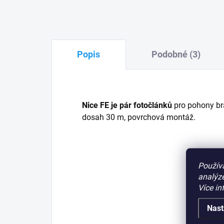
Popis
Podobné (3)
Nice FE je pár fotočlánků
pro pohony bra
dosah 30 m, povrchová montáž.
Použív
analýze
Více in
Nast