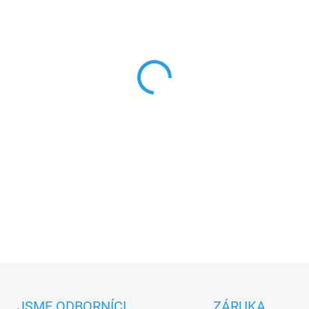
Klíčový spínač povrchový s cyl
Nice MOSEU se již nevyrábí
, j
a
PLU: 11201
DETAILNÍ INFORMACE
JSME ODBORNÍCI
ZÁRUKA