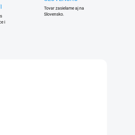
I
Tovar zasielame aj na
Slovensko.
 s
e i