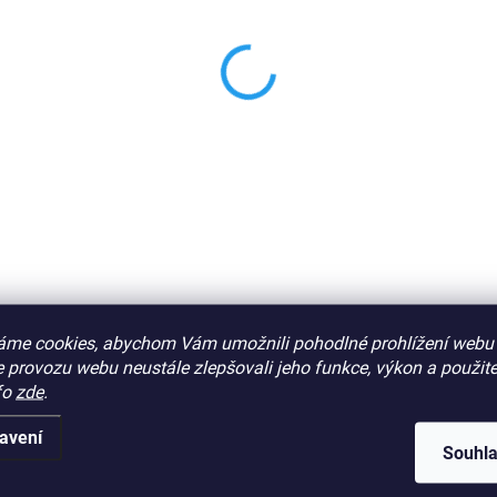
nače LED diodou
8,30 Kč
Do košíku
 dioda pro osvětlení MOSEU,
SIU
: 112040
áme cookies, abychom Vám umožnili pohodlné prohlížení webu 
 provozu webu neustále zlepšovali jeho funkce, výkon a použite
fo
zde
.
avení
Souhl
Hodnocení
Diskuze
Zna