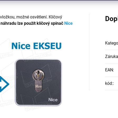
 vložkou, možné osvětlení. Klíčový
Dop
 náhradu lze použít klíčový spínač
Nice
Katego
Záruk
EAN
:
kód:
: