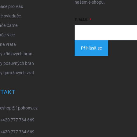
našem e-shopu.
mace pro Vás
é ovladače
E-MAIL
ače Came
ače Nice
na vrata
Přihlásit se
 křídlových bran
y posuvných bran
y garážových vrat
TAKT
eshop
@
1pohony.cz
+420 777 764 669
+420 777 764 669