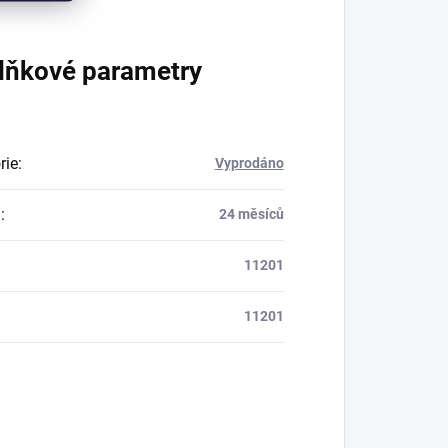
lňkové parametry
rie
:
Vyprodáno
a
:
24 měsíců
11201
11201