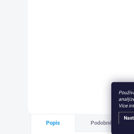
Nice CHEU profil - matrice
spí
pro zhotovení náhradního
27
klíče pro klíčové spínače
Nice, set 3 ks
199 Kč
Do košíku
LED
MO
Nice CHEU
profil,
matrice pro
PLU
zhotovení náhradního klíče
pro
klíčové
spínače Nice
, set 3 ks
PLU: 112030
Použív
analýze
Více in
Nast
Popis
Podobné (3)