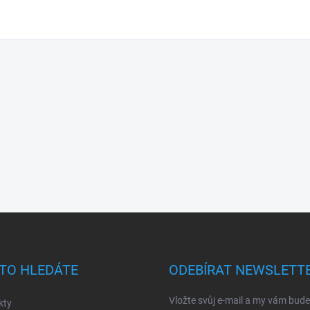
TO HLEDÁTE
ODEBÍRAT NEWSLETT
Vložte svůj e-mail a my vám bud
kty