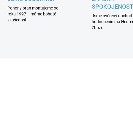
SPOKOJENOST
Pohony bran montujeme od
roku 1997 – máme bohaté
Jsme ověřený obchod
zkušenosti.
hodnocením na Heuréc
Zboží.
SKLADEM
A1 osvětlení klíčového