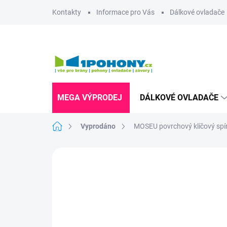
Přejít
Kontakty
Informace pro Vás
Dálkové ovladače
na
obsah
MEGA VÝPRODEJ
DÁLKOVÉ OVLADAČE
Domů
Vyprodáno
MOSEU povrchový klíčový spí
Neohodnoceno
Podrobnosti hodnoce