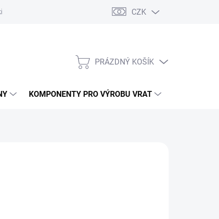
CZK
řídlových bran
Pohony posuvných bran
Pohony garážových vra
PRÁZDNÝ KOŠÍK
NÁKUPNÍ
KOŠÍK
NY
KOMPONENTY PRO VÝROBU VRAT
NÁHRADNÍ D
ÝROBA. TRVALE NEDOSTUPNÉ.