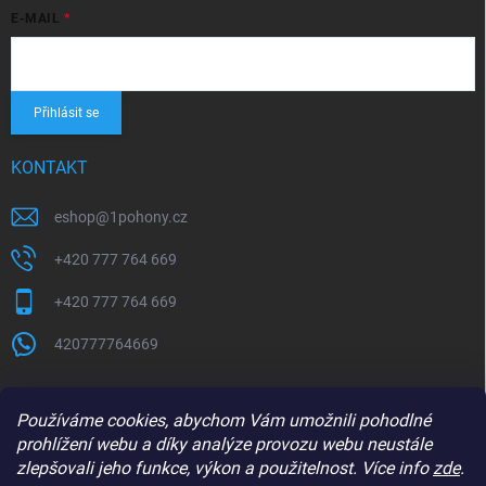
E-MAIL
Přihlásit se
KONTAKT
eshop
@
1pohony.cz
+420 777 764 669
+420 777 764 669
420777764669
Používáme cookies, abychom Vám umožnili pohodlné
prohlížení webu a díky analýze provozu webu neustále
zlepšovali jeho funkce, výkon a použitelnost. Více info
zde
.