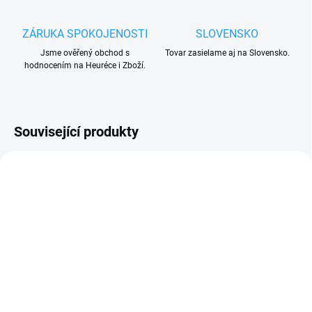
ZÁRUKA SPOKOJENOSTI
SLOVENSKO
Jsme ověřený obchod s
Tovar zasielame aj na Slovensko.
hodnocením na Heuréce i Zboží.
Související produkty
UKONČENÁ VÝROBA
UKONČENÁ VÝROBA
VYPRODÁNO. UKONČENA VÝROBA.
VYPRODÁNO. UKONČENA VÝROBA.
TRVALE NEDOSTUPNÉ.
TRVALE NEDOSTUPNÉ.
(1 KS)
MOMB bezkontaktní
Nice MOT ovládací