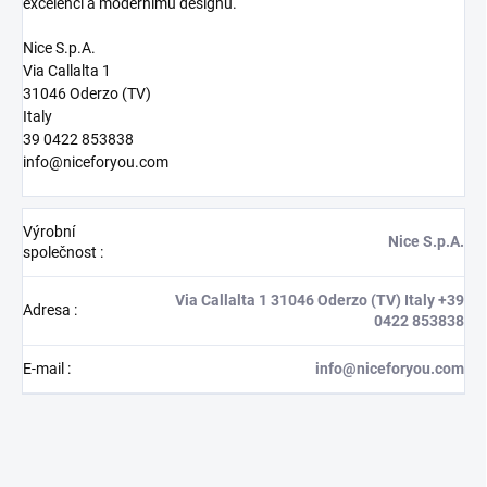
excelenci a modernímu designu.
Nice S.p.A.
Via Callalta 1
31046 Oderzo (TV)
Italy
39 0422 853838
info@niceforyou.com
Výrobní
Nice S.p.A.
společnost
:
Via Callalta 1 31046 Oderzo (TV) Italy +39
Adresa
:
0422 853838
E-mail
:
info@niceforyou.com