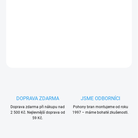
Nice MOA2 okrasný hliníkový límec pro fotočlánky MOF, MOFO,
klíčový spínač MOSEU, klávesnici MOT a čtečku karet MOM
PLU: 112060
DETAILNÍ INFORMACE
ZEPTAT SE
HLÍDAT
DOPRAVA ZDARMA
JSME ODBORNÍCI
Doprava zdarma při nákupu nad
Pohony bran montujeme od roku
2 500 Kč. Nejlevnější doprava od
1997 – máme bohaté zkušenosti.
59 Kč.