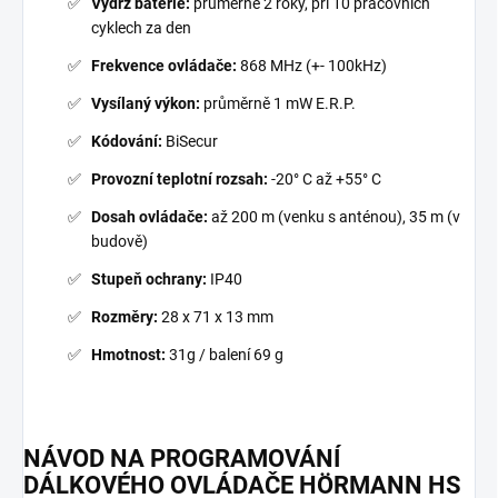
Výdrž baterie:
průměrně 2 roky, při 10 pracovních
cyklech za den
Frekvence ovládače:
868 MHz (+- 100kHz)
Vysílaný výkon:
průměrně 1 mW E.R.P.
Kódování:
BiSecur
Provozní teplotní rozsah:
-20° C až +55° C
Dosah ovládače:
až 200 m (venku s anténou), 35 m (v
budově)
Stupeň ochrany:
IP40
Rozměry:
28 x 71 x 13 mm
Hmotnost:
31g / balení 69 g
NÁVOD NA PROGRAMOVÁNÍ
DÁLKOVÉHO OVLÁDAČE HÖRMANN HS