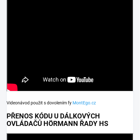
Videonávod použit s dovolením fy
MontEgo.cz
PŘENOS KÓDU U DÁLKOVÝCH
OVLÁDAČŮ HÖRMANN ŘADY HS