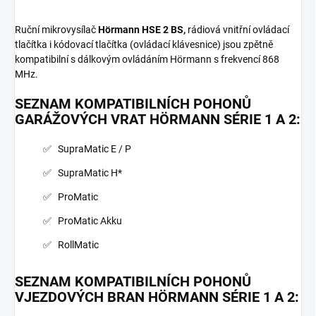
Ruční mikrovysílač
Hörmann HSE 2 BS,
rádiová vnitřní ovládací
tlačítka i kódovací tlačítka (ovládací klávesnice) jsou zpětně
kompatibilní s dálkovým ovládáním Hörmann s frekvencí 868
MHz.
SEZNAM KOMPATIBILNÍCH POHONŮ
GARÁŽOVÝCH VRAT
HÖRMANN
SÉRIE 1 A 2:
SupraMatic E / P
SupraMatic H*
ProMatic
ProMatic Akku
RollMatic
SEZNAM KOMPATIBILNÍCH POHONŮ
VJEZDOVÝCH BRAN
HÖRMANN
SÉRIE 1 A 2: