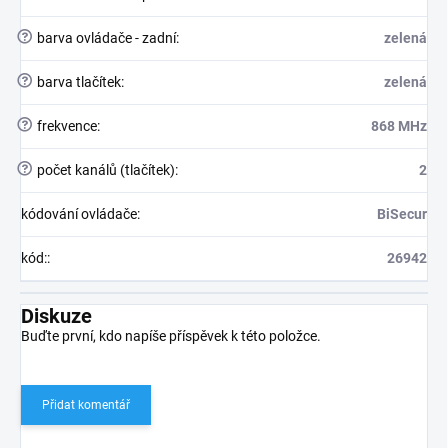
?
barva ovládače - zadní
:
zelená
?
barva tlačítek
:
zelená
?
frekvence
:
868 MHz
?
počet kanálů (tlačítek)
:
2
kódování ovládače
:
BiSecur
kód:
:
26942
Diskuze
Buďte první, kdo napíše příspěvek k této položce.
Přidat komentář