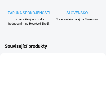
ZÁRUKA SPOKOJENOSTI
SLOVENSKO
Jsme ověřený obchod s
Tovar zasielame aj na Slovensko.
hodnocením na Heuréce i Zboží.
Související produkty
DO 3 - 6 DNŮ
SKLADEM
Hörmann HET/S24 BS, 2
(>15 KS)
kanálový externí přijímač