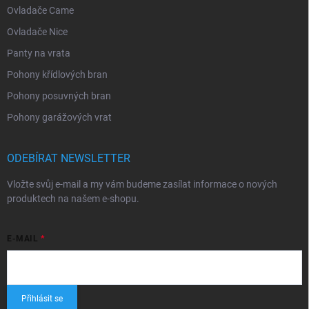
Ovladače Came
Ovladače Nice
Panty na vrata
Pohony křídlových bran
Pohony posuvných bran
Pohony garážových vrat
ODEBÍRAT NEWSLETTER
Vložte svůj e-mail a my vám budeme zasílat informace o nových
produktech na našem e-shopu.
E-MAIL
Přihlásit se