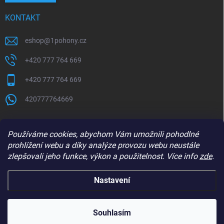
KONTAKT
eshop
@
1pohony.cz
+420 777 764 669
+420 777 764 669
420777764669
Používáme cookies, abychom Vám umožnili pohodlné
prohlížení webu a díky analýze provozu webu neustále
zlepšovali jeho funkce, výkon a použitelnost. Více info
zde
.
Nastavení
Copyright 2026
1Pohony.cz
. Všechna práva vyhrazena.
Upravit nastavení
cookies
Souhlasím