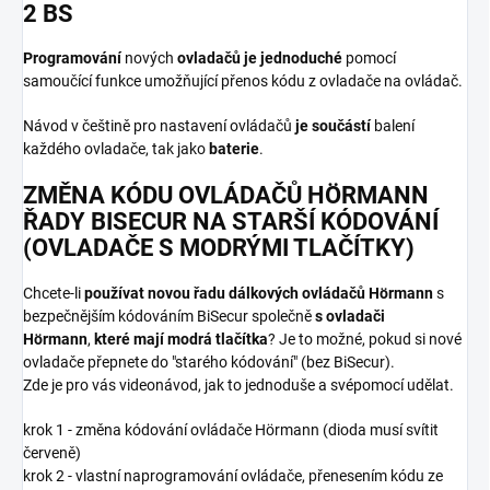
2 BS
Programování
nových
ovladačů je jednoduché
pomocí
samoučící funkce umožňující přenos kódu z ovladače na ovládač.
Návod v češtině pro nastavení ovládačů
je součástí
balení
každého ovladače, tak jako
baterie
.
ZMĚNA KÓDU OVLÁDAČŮ HÖRMANN
ŘADY BISECUR NA STARŠÍ KÓDOVÁNÍ
(OVLADAČE S MODRÝMI TLAČÍTKY)
Chcete-li
používat novou řadu dálkových ovládačů Hörmann
s
bezpečnějším kódováním BiSecur společně
s ovladači
Hörmann
,
které mají modrá tlačítka
? Je to možné, pokud si nové
ovladače přepnete do "starého kódování" (bez BiSecur).
Zde je pro vás videonávod, jak to jednoduše a svépomocí udělat.
krok 1 - změna kódování ovládače Hörmann (dioda musí svítit
červeně)
krok 2 - vlastní naprogramování ovládače, přenesením kódu ze