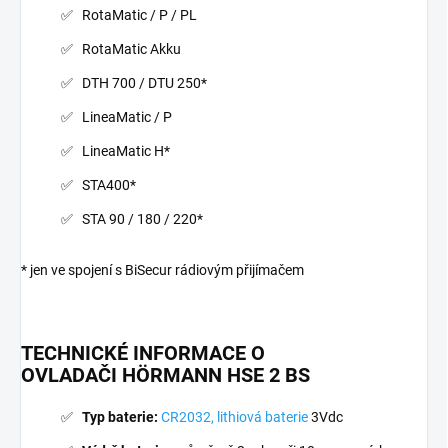
RotaMatic / P / PL
RotaMatic Akku
DTH 700 / DTU 250*
LineaMatic / P
LineaMatic H*
STA400*
STA 90 / 180 / 220*
* jen ve spojení s BiSecur rádiovým přijímačem
TECHNICKÉ INFORMACE O
OVLADAČI
HÖRMANN HSE 2 BS
Typ baterie:
CR2032, lithiová baterie
3Vdc