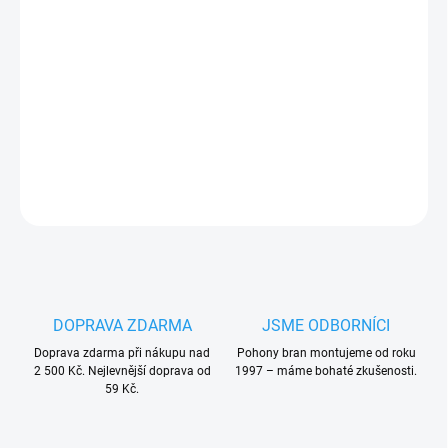
Měrná
VYPRODÁNO. UKONČENA VÝROBA. TRVALE NEDOSTUPNÉ.
cena:
ovladač
Hörmann HSE 2 BS 868
, zelený lesklý, 868 MHz
PLU: 26942
DETAILNÍ INFORMACE
ZEPTAT SE
HLÍDAT
DOPRAVA ZDARMA
JSME ODBORNÍCI
Doprava zdarma při nákupu nad
Pohony bran montujeme od roku
2 500 Kč. Nejlevnější doprava od
1997 – máme bohaté zkušenosti.
59 Kč.