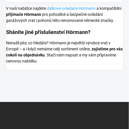
V naší nabídce najdete
dálkové ovladače Hörmann
a kompatibilní
přijímače Hörmann
pro pohodlné a bezpečné ovládání
garážových vrat i pohonů této renomované německé značky.
Sháníte jiné příslušenství Hörmann?
Nenašli jste, co hledáte? Hörmann je největší výrobce vrat v
Evropě – a i když nemáme celý sortiment online,
zajistíme pro vás
cokoli na objednávku
. Stačí nám napsat a my vám připravíme
cenovou nabídku.
Z
á
p
a