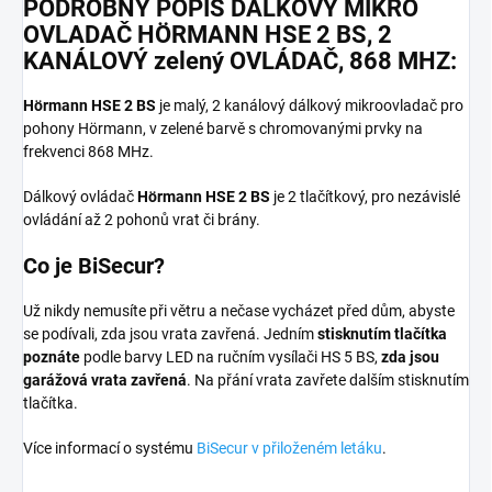
PODROBNÝ POPIS DÁLKOVÝ MIKRO
OVLADAČ HÖRMANN HSE 2 BS, 2
KANÁLOVÝ zelený OVLÁDAČ, 868 MHZ:
Hörmann HSE 2 BS
je malý, 2 kanálový dálkový mikroovladač pro
pohony Hörmann, v zelené barvě s chromovanými prvky na
frekvenci 868 MHz.
Dálkový ovládač
Hörmann HSE 2 BS
je 2 tlačítkový, pro nezávislé
ovládání až 2 pohonů vrat či brány.
Co je BiSecur?
Už nikdy nemusíte při větru a nečase vycházet před dům, abyste
se podívali, zda jsou vrata zavřená. Jedním
stisknutím tlačítka
poznáte
podle barvy LED na ručním vysílači HS 5 BS,
zda jsou
garážová vrata zavřená
. Na přání vrata zavřete dalším stisknutím
tlačítka.
Více informací o systému
BiSecur v přiloženém letáku
.