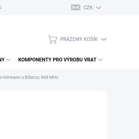
CZK
řídlových bran
Pohony posuvných bran
Pohony garážových vra
PRÁZDNÝ KOŠÍK
NÁKUPNÍ
KOŠÍK
NY
KOMPONENTY PRO VÝROBU VRAT
NÁHRADNÍ D
če Hörmann s BiSecur, 868 MHz