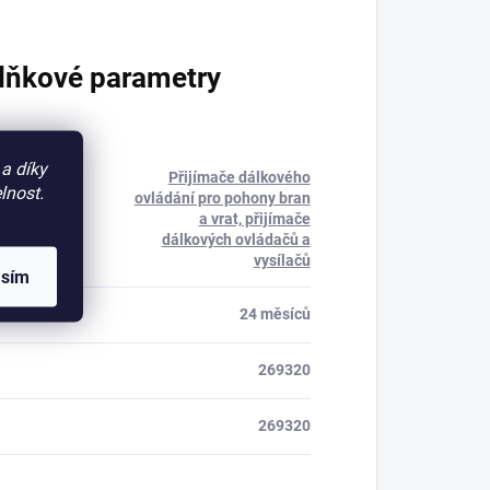
lňkové parametry
a díky
Přijímače dálkového
lnost.
ovládání pro pohony bran
rie
:
a vrat, přijímače
dálkových ovládačů a
vysílačů
asím
a
:
24 měsíců
269320
269320