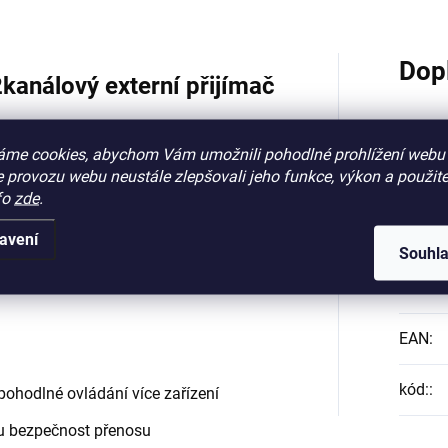
Dop
análový externí přijímač
áme cookies, abychom Vám umožnili pohodlné prohlížení webu 
í vašich zařízení
 provozu webu neustále zlepšovali jeho funkce, výkon a použite
fo
zde
.
Katego
ový přijímač pracující na frekvenci
ecur (BS)
. Nabízí vysokou úroveň
avení
 zařízení – ideální pro brány, vrata
Souhl
ologií Hörmann.
Záruk
EAN
:
kód:
:
pohodlné ovládání více zařízení
u bezpečnost přenosu