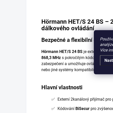
Hörmann HET/S 24 BS – 2k
dálkového ovládání
Použív
Bezpečné a flexibilní ovládán
analýze
Více in
Hörmann HET/S 24 BS
je externí 2kanál
868,3 MHz
s pokročilým kódováním
BiS
Nast
zabezpečení a umožňuje ovládání až dvou
nebo jiné systémy kompatibilní s techn
Hlavní vlastnosti
Externí 2kanálový přijímač pro 
Kódování
BiSecur
pro zvýšeno