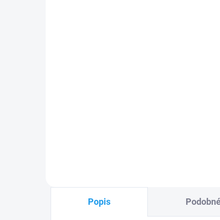
Ovl
Jablotron napájecí
mat
stabilizovaný zdroj LT-089
86
12V, 1A
1 
370 Kč
Do košíku
Min
Jablotron
napájecí
HSE
stabilizovaný zdroj LT-089.08
min
12V, 1A
PLU
PLU: 265990
Popis
Podobné