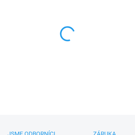
MŮŽEME DORUČIT DO:
17.8.2
−
+
2 kanálový externí
přijímač H
PLU: 269320
DETAILNÍ INFORMACE
JSME ODBORNÍCI
ZÁRUKA