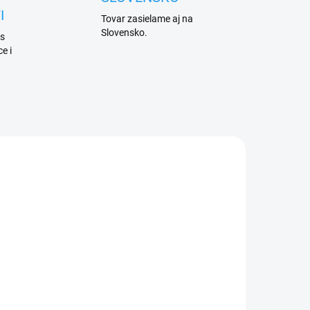
I
Tovar zasielame aj na
Slovensko.
 s
e i
SKLADEM
 DNŮ
(2 KS)