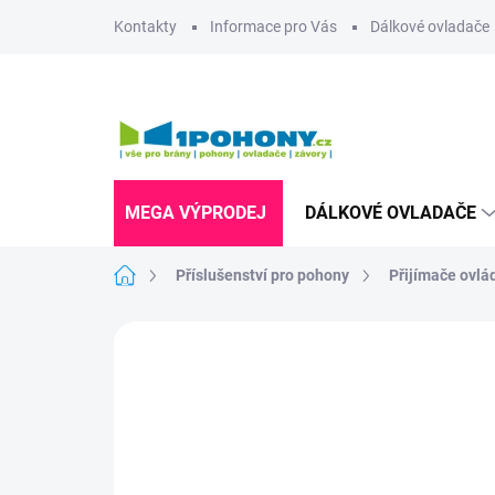
Přejít
Kontakty
Informace pro Vás
Dálkové ovladače
na
obsah
MEGA VÝPRODEJ
DÁLKOVÉ OVLADAČE
Domů
Příslušenství pro pohony
Přijímače ovlá
Neohodnoceno
Podrobnosti hodnoce