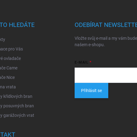
TO HLEDÁTE
ODEBÍRAT NEWSLETT
Vložte svůj e-mail a my vám bud
kty
našem e-shopu.
mace pro Vás
é ovladače
E-MAIL
ače Came
ače Nice
na vrata
Přihlásit se
 křídlových bran
y posuvných bran
y garážových vrat
TAKT