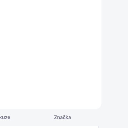
n
Ovladač Hörmann HS 1 BS
BiSecur 1 kanálový dálkový
ovladač, černý, 868,3 MHz
1 495 Kč
Do košíku
ann
Dálkový
ovladač Hörmann HS1
,
BS
BiSecur, 1 kanálový černý
ovládač, 868 MHz
PLU: 269110
kuze
Značka