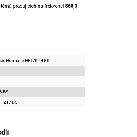
stémů pracujících na frekvenci
868,3
jímač Hörmann HET/S 24 BS
8-BS
 – 24V DC
dlí