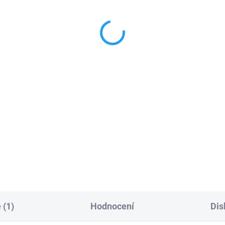
adač Hörmann HSE 4 BS
Dálkový ovladač Hörman
ný černý, mikrovysílač ,
HSE 4 BS černý
8 MHz
mikrovysílač, 868 MHz
099 Kč
1 349 Kč
Do košíku
Do košíku
i
dálkový ovladač Hörmann
Mini
dálkový ovladač Hörm
 4 BS
, černý,
matný
HSE 4 BS
, černý minivysílač
ivysílač
, 868 MHz
868 MHz, matný + kov
: 269360
PLU: 269260
 (1)
Hodnocení
Dis