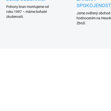
SPOKOJENOST
Pohony bran montujeme od
roku 1997 – máme bohaté
Jsme ověřený obchod
zkušenosti.
hodnocením na Heuréc
Zboží.
7 DNŮ
7