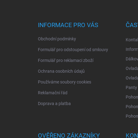
Z
á
p
a
INFORMACE PRO VÁS
ČAS
t
í
Obchodní podmínky
Konta
Infor
Formulář pro odstoupení od smlouvy
Dálkov
Formulář pro reklamaci zboží
Ovlad
Ochrana osobních údajů
Ovlad
Používáme soubory cookies
Panty 
Reklamační řád
Pohony
Doprava a platba
Pohon
Pohon
OVĚŘENO ZÁKAZNÍKY
KON