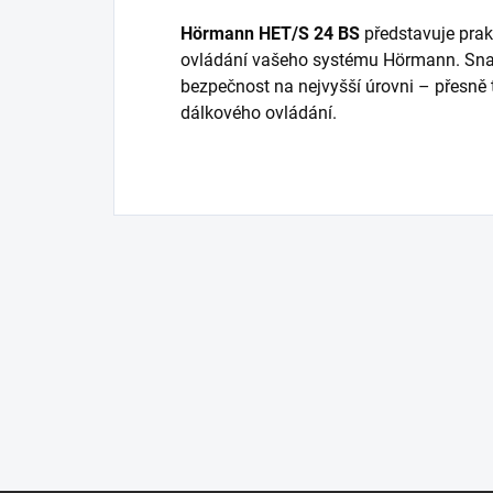
Hörmann HET/S 24 BS
představuje prakt
ovládání vašeho systému Hörmann. Snad
bezpečnost na nejvyšší úrovni – přesně
dálkového ovládání.