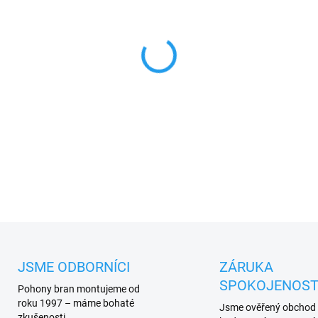
MŮŽEME DORUČIT DO:
14.8.2
−
+
Zálohovací modul, kterým Dav
hodin bez externího napájení.
PLU: 320529
DETAILNÍ INFORMACE
JSME ODBORNÍCI
ZÁRUKA
SPOKOJENOST
Pohony bran montujeme od
roku 1997 – máme bohaté
Jsme ověřený obchod
zkušenosti.