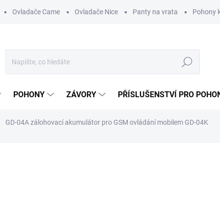
Ovladače Came
Ovladače Nice
Panty na vrata
Pohony k
Hledat
POHONY
ZÁVORY
PŘÍSLUŠENSTVÍ PRO POHO
GD-04A zálohovací akumulátor pro GSM ovládání mobilem GD-04K
ní
ZNAČKA:
JABLOTRON
919,60 Kč
/ ks
760 Kč bez DPH
Měrná
DO 3 - 6 DNŮ
cena: