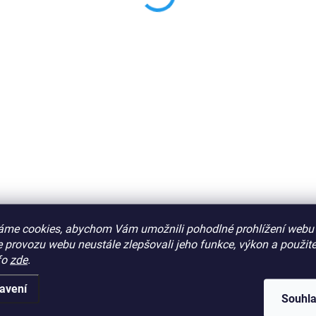
áme cookies, abychom Vám umožnili pohodlné prohlížení webu 
Podobné (10)
Hodnocení
 provozu webu neustále zlepšovali jeho funkce, výkon a použite
fo
zde
.
avení
Souhl
Dop