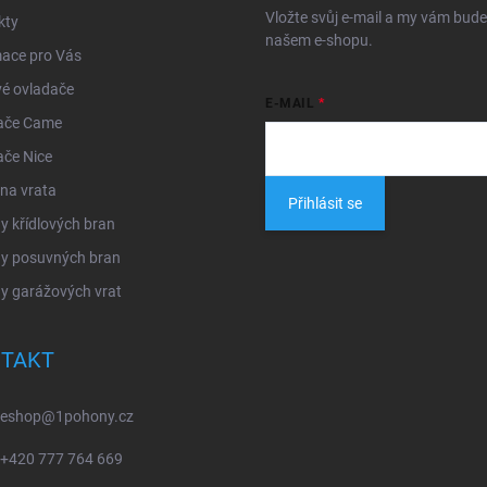
Vložte svůj e-mail a my vám bud
kty
našem e-shopu.
mace pro Vás
é ovladače
E-MAIL
ače Came
ače Nice
na vrata
Přihlásit se
 křídlových bran
y posuvných bran
y garážových vrat
TAKT
eshop
@
1pohony.cz
+420 777 764 669