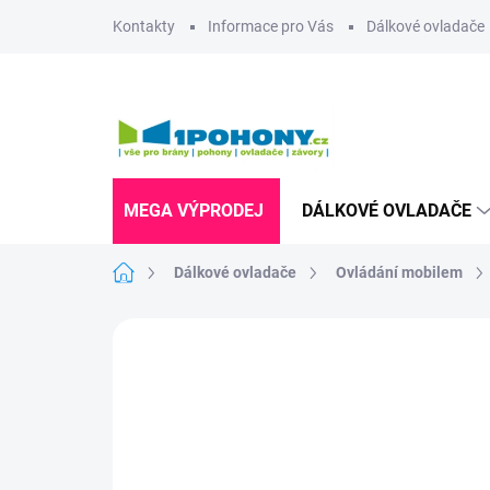
Přejít
Kontakty
Informace pro Vás
Dálkové ovladače
na
obsah
MEGA VÝPRODEJ
DÁLKOVÉ OVLADAČE
Domů
Dálkové ovladače
Ovládání mobilem
Neohodnoceno
Podrobnosti hodnoce