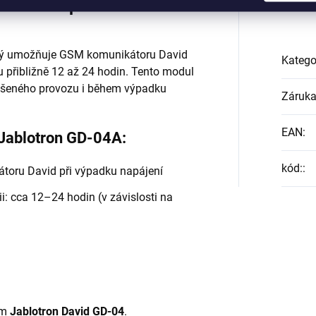
žní modul pro GSM
erý umožňuje GSM komunikátoru David
Katego
 přibližně 12 až 24 hodin. Tento modul
erušeného provozu i během výpadku
Záruk
EAN
:
 Jablotron GD-04A:
kód:
:
toru David při výpadku napájení
i: cca 12–24 hodin (v závislosti na
em
Jablotron David GD-04
.