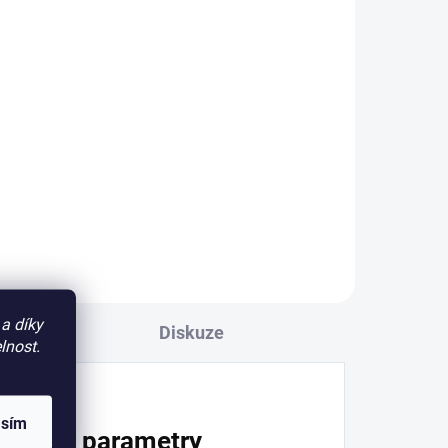
a díky
Diskuze
lnost.
asím
lňkové parametry