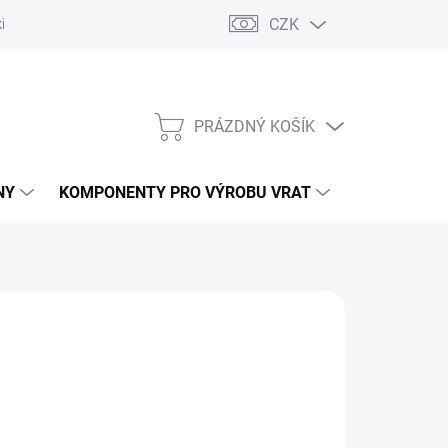
CZK
řídlových bran
Pohony posuvných bran
Pohony garážových vra
PRÁZDNÝ KOŠÍK
NÁKUPNÍ
KOŠÍK
NY
KOMPONENTY PRO VÝROBU VRAT
NÁHRADNÍ D