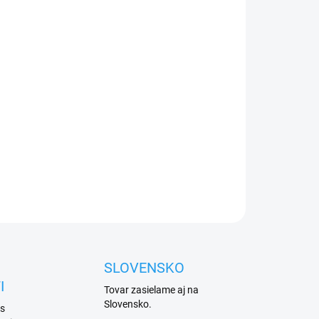
026
Přidat do košíku
id GD04-K získá schopnost fungovat cca 12 až 24
ZEPTAT SE
HLÍDAT
SLOVENSKO
I
Tovar zasielame aj na
Slovensko.
 s