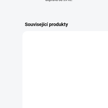
Související produkty
ZDARMA
DO 3 - 6 DNŮ
GSM komunikátor Jablotron
GD-04K pro ovládání vrat
mobilem
5 720 Kč