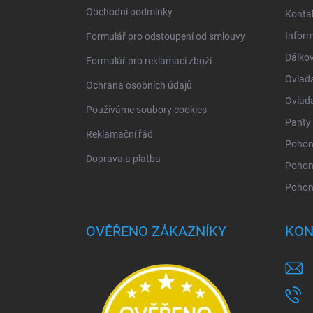
í
Obchodní podmínky
Konta
Infor
Formulář pro odstoupení od smlouvy
Dálkov
Formulář pro reklamaci zboží
Ovlad
Ochrana osobních údajů
Ovlad
Používáme soubory cookies
Panty 
Reklamační řád
Pohony
Doprava a platba
Pohon
Pohon
OVĚŘENO ZÁKAZNÍKY
KON