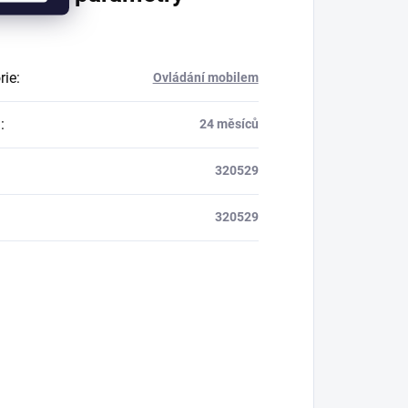
rie
:
Ovládání mobilem
a
:
24 měsíců
320529
320529