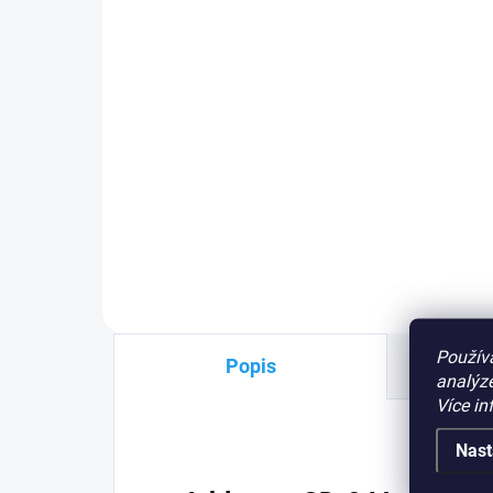
Do košíku
Ovládání vrat mobilem GD-04K
David
GSM ovladač
, 4 x vstup,
2 x výstupní relé 230V,
nastavování
z PC nebo
nejjednodušeji
přes internet
,
případně SMSkou, zařízení pro
ovládání garážových vrat,
vjezdové brány, závory,
osvětlení, topení
PLU: 265980
Použív
Popis
analýze
Více in
Nast