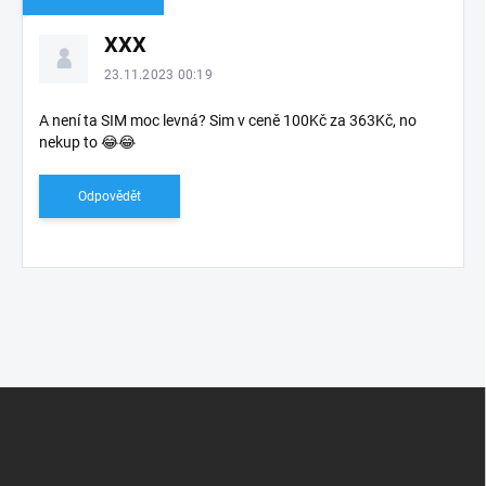
V
XXX
ý
p
23.11.2023 00:19
i
s
A není ta SIM moc levná? Sim v ceně 100Kč za 363Kč, no
nekup to 😂😂
d
i
s
Odpovědět
k
u
z
í
Z
á
p
a