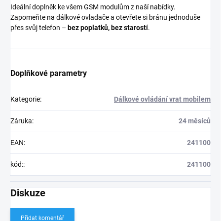
Ideální doplněk ke všem GSM modulům z naší nabídky.
Zapomeňte na dálkové ovladače a otevřete si bránu jednoduše
přes svůj telefon –
bez poplatků, bez starostí
.
Doplňkové parametry
Kategorie
:
Dálkové ovládání vrat mobilem
Záruka
:
24 měsíců
EAN
:
241100
kód:
:
241100
Diskuze
Přidat komentář