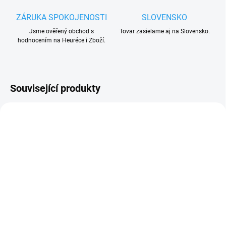
ZÁRUKA SPOKOJENOSTI
SLOVENSKO
Jsme ověřený obchod s
Tovar zasielame aj na Slovensko.
hodnocením na Heuréce i Zboží.
Související produkty
TIP
ZDARMA
SKLADEM
SKLADEM
(14 KS)
(1 KS)
GSM-R1 ovladaní
Ovladaní vrat mobilem