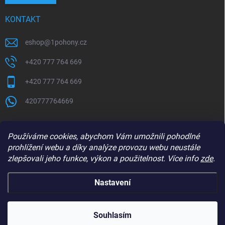
KONTAKT
eshop
@
1pohony.cz
+420 777 764 669
+420 777 764 669
420777764669
Používáme cookies, abychom Vám umožnili pohodlné
prohlížení webu a díky analýze provozu webu neustále
zlepšovali jeho funkce, výkon a použitelnost. Více info
zde
.
Nastavení
Copyright 2026
1Pohony.cz
. Všechna práva vyhrazena.
Upravit nastavení
cookies
Souhlasím