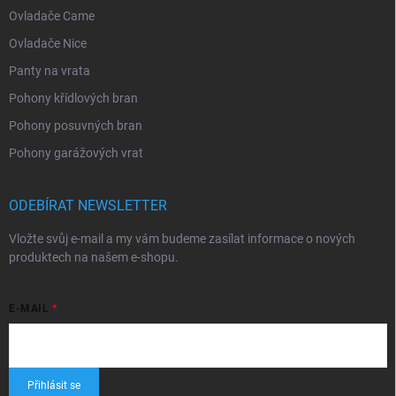
Ovladače Came
Ovladače Nice
Panty na vrata
Pohony křídlových bran
Pohony posuvných bran
Pohony garážových vrat
ODEBÍRAT NEWSLETTER
Vložte svůj e-mail a my vám budeme zasílat informace o nových
produktech na našem e-shopu.
E-MAIL
Přihlásit se