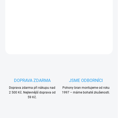
SIM karta
pro GSM
ovladání vrat mobilem zdarma
prozvoněním
PLU: 241100
DETAILNÍ INFORMACE
ZEPTAT SE
HLÍDAT
DOPRAVA ZDARMA
JSME ODBORNÍCI
Doprava zdarma při nákupu nad
Pohony bran montujeme od roku
2 500 Kč. Nejlevnější doprava od
1997 – máme bohaté zkušenosti.
59 Kč.