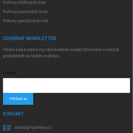
Pohony křídlových bran
Pohony posuvných bran
Pohony garážových vrat
ODEBÍRAT NEWSLETTER
Vložte svůj e-mail a my vám budeme zasílat informace o nových
produktech na našem e-shopu.
E-MAIL
Přihlásit se
KONTAKT
eshop
@
1pohony.cz