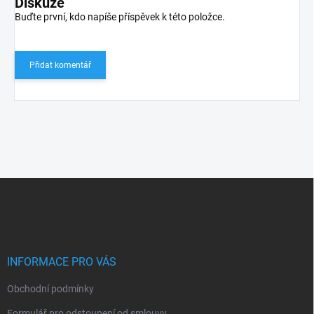
Diskuze
Buďte první, kdo napíše příspěvek k této položce.
Přidat komentář
Z
á
p
a
t
í
INFORMACE PRO VÁS
Obchodní podmínky
Formulář pro odstoupení od smlouvy