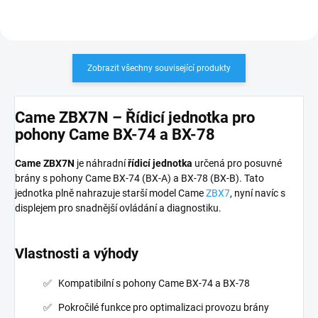
Came.
PLU: 253010
Zobrazit všechny související produkty
Came ZBX7N – Řídicí jednotka pro
pohony Came BX-74 a BX-78
Came ZBX7N
je náhradní
řídicí jednotka
určená pro posuvné
brány s pohony Came BX-74 (BX-A) a BX-78 (BX-B). Tato
jednotka plně nahrazuje starší model Came
ZBX7
, nyní navíc s
displejem pro snadnější ovládání a diagnostiku.
Vlastnosti a výhody
Kompatibilní s pohony Came BX-74 a BX-78
Pokročilé funkce pro optimalizaci provozu brány