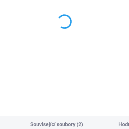
me AF43S zásuvný
CAME KIAROLED
jímač dálkového ovládání
bezpečnostní výstražná
me 433 MHz
lampa pro pohony 230V
9 Kč
679 Kč
Do košíku
Do košíku
Žlutá
výstražná lampa Ca
ta zásuvného přijímače CAME
3S, 2 kanály, 433 MHz, pevný
Kiaroled
s LED diodou, 230
PLU: 253400
: 253230
Související soubory (2)
Hodn