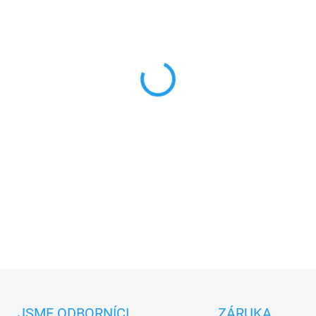
MŮŽEME DORUČIT DO:
11.8.2
−
+
Samostatný pohon Came BX-78
řídící jednotky a příslušenstv
PLU: 253720
DETAILNÍ INFORMACE
JSME ODBORNÍCI
ZÁRUKA