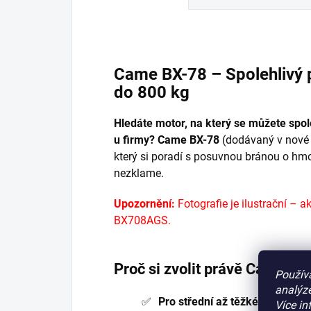
Came BX-78 – Spolehlivý 
do 800 kg
Hledáte motor, na který se můžete spo
u firmy?
Came BX-78
(dodávaný v nové 
který si poradí s posuvnou bránou o hmot
nezklame.
Upozornění:
Fotografie je ilustrační – 
BX708AGS.
Proč si zvolit právě Came BX
Použív
analýze
Pro střední až těžké brány:
Ide
Více in