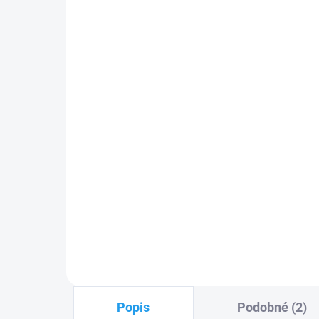
Came DIR10 pár
Ca
bezpečnostních fotočlánků
při
CAME s dosahem 10 m
Ca
949 Kč
39
Do košíku
Pár bezpečnostních fotočlánků
Kar
CAME DIR-10 s dosahem 10 m,
AF4
montáž na zeď
kód
PLU: 253310
PLU
Popis
Podobné (2)