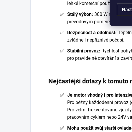
lehké komerční použití.
Nast
Stálý výkon:
300 W motor s tah
převodovým poměrem 1/33.
Bezpečnost a odolnost:
Tepelná
zvládne i nepříznivé počasí.
Stabilní provoz:
Rychlost pohyb
pro pravidelné otevírání a zavír
Nejčastější dotazy k tomuto
Je motor vhodný i pro intenziv
Pro běžný každodenní provoz (c
Pro velmi frekventované vjezd
pracovním cyklem nebo 24V var
Mohu použít svůj starší ovlad