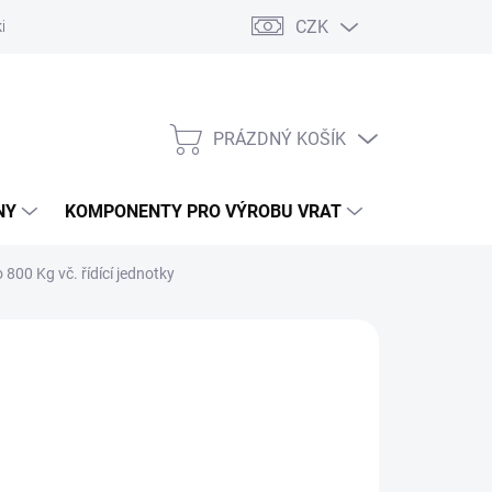
CZK
řídlových bran
Pohony posuvných bran
Pohony garážových vra
PRÁZDNÝ KOŠÍK
NÁKUPNÍ
KOŠÍK
NY
KOMPONENTY PRO VÝROBU VRAT
NÁHRADNÍ D
00 Kg vč. řídící jednotky