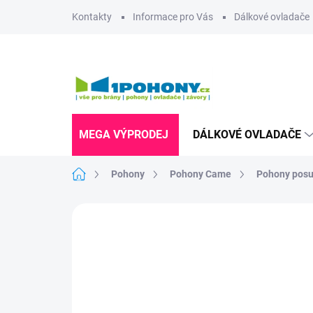
Přejít
Kontakty
Informace pro Vás
Dálkové ovladače
na
obsah
MEGA VÝPRODEJ
DÁLKOVÉ OVLADAČE
Domů
Pohony
Pohony Came
Pohony posu
2 hodnocení
Podrobnosti hodnocení
Z