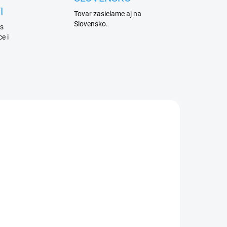
I
Tovar zasielame aj na
Slovensko.
 s
e i
ADEM
SKLADEM
3 KS)
(>15 KS)