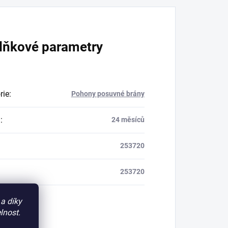
lňkové parametry
rie
:
Pohony posuvné brány
a
:
24 měsíců
253720
253720
a díky
lnost.