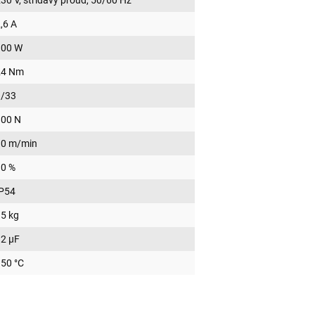
,6 A
300 W
24 Nm
1/33
800 N
10 m/min
30 %
IP54
5 kg
2 µF
50 °C