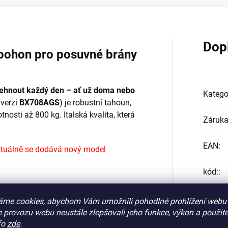
Dop
pohon pro posuvné brány
lehnout každý den – ať už doma nebo
Katego
verzi
BX708AGS
) je robustní tahoun,
nosti až 800 kg. Italská kvalita, která
Záruk
EAN
:
aktuálně se dodává nový model
kód:
:
-78?
áme cookies, abychom Vám umožnili pohodlné prohlížení webu 
 provozu webu neustále zlepšovali jeho funkce, výkon a použite
ální pro rodinné domy, bytové domy i
fo
zde
.