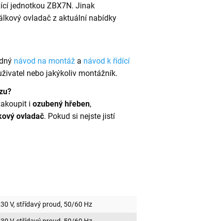
ídící jednotkou ZBX7N. Jinak
lkový ovladač z aktuální nabídky
edný
návod na montáž
a
návod k řídící
 uživatel nebo jakýkoliv montážník.
ozu?
akoupit i
ozubený hřeben
,
kový ovladač
. Pokud si nejste jistí
30 V, střídavý proud, 50/60 Hz
30 V, střídavý proud, 50/60 Hz