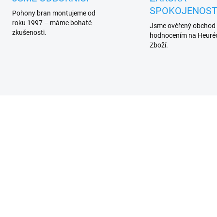
SPOKOJENOST
Pohony bran montujeme od
roku 1997 – máme bohaté
Jsme ověřený obchod
zkušenosti.
hodnocením na Heuréc
Zboží.
ÝPRODEJ !
SKLADEM
SKL
(10 KS)
(