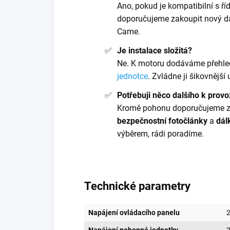
Ano, pokud je kompatibilní s ř
doporučujeme zakoupit nový dá
Came.
Je instalace složitá?
Ne. K motoru dodáváme přehl
jednotce
. Zvládne ji šikovnější
Potřebuji něco dalšího k prov
Kromě pohonu doporučujeme z
bezpečnostní fotočlánky
a
dál
výběrem, rádi poradíme.
Technické parametry
Napájení ovládacího panelu
2
Napájení pohonné jednotky
2