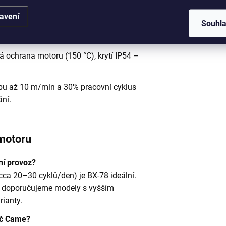
avení
Souhl
em až 800 N a spolehlivým
 ochrana motoru (150 °C), krytí IP54 –
u až 10 m/min a 30% pracovní cyklus
ání.
 motoru
ní provoz?
ca 20–30 cyklů/den) je BX-78 ideální.
y doporučujeme modely s vyšším
ianty.
ač Came?