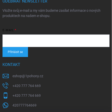
ODEBÍRAT NEWSLETTER
Vložte svůj e-mail a my vám budeme zasílat informace o nových
produktech na našem e-shopu.
E-MAIL
Přihlásit se
KONTAKT
eshop
@
1pohony.cz
+420 777 764 669
+420 777 764 669
420777764669