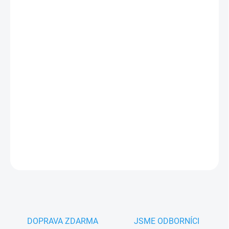
MŮŽEME
DORUČIT DO:
11.8.2026
−
+
Přidat do košíku
CAME 88001-0125 bronzová pohybová matice
s vidlicí
pohonu Came ATI
PLU: 310574
DETAILNÍ INFORMACE
ZEPTAT SE
HLÍDAT
DOPRAVA ZDARMA
JSME ODBORNÍCI