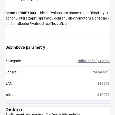
Came 119RIBX003
je ideální volbou pro obnovu zadní části krytu
pohonu, která zajistí správnou ochranu elektromotoru a přispěje k
udržení dlouhé životnosti celého zařízení.
Doplňkové parametry
Kategorie
:
Náhradní díly Came
Záruka
:
24 měsíců
EAN
:
310073
kód:
:
310073
Diskuze
Buďte první, kdo napíše příspěvek k této položce.