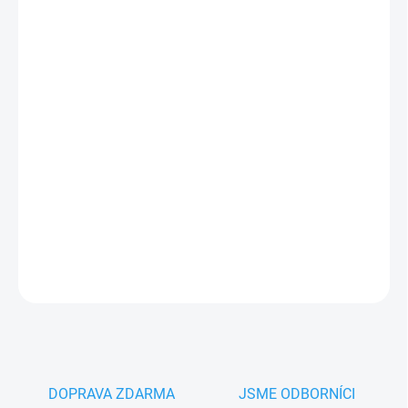
MŮŽEME
DORUČIT DO:
14.8.2026
−
+
Přidat do košíku
Came 119RIBX003 zadní náhradní kryt
pohonu
brány
Came
BX-74, BX-78
, BX-246
PLU: 310073
DETAILNÍ INFORMACE
ZEPTAT SE
HLÍDAT
DOPRAVA ZDARMA
JSME ODBORNÍCI