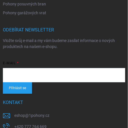
Pohony posuvných bran
Pohony garážových vrat
ODEBÍRAT NEWSLETTER
Vložte svůj e-mail a my vám budeme zasílat informace o nových
produktech na našem e-shopu.
E-MAIL
Přihlásit se
KONTAKT
eshop
@
1pohony.cz
+420 777 764 669