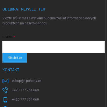
ODEBÍRAT NEWSLETTER
Vložte svůj e-mail a my vám budeme zasílat informace o nových
produktech na našem e-shopu.
E-MAIL
Přihlásit se
KONTAKT
eshop
@
1pohony.cz
+420 777 764 669
+420 777 764 669