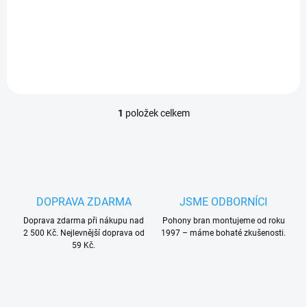
PLU: 163050
1
položek celkem
O
v
l
á
d
a
c
DOPRAVA ZDARMA
JSME ODBORNÍCI
í
Doprava zdarma při nákupu nad
p
Pohony bran montujeme od roku
2 500 Kč. Nejlevnější doprava od
1997 – máme bohaté zkušenosti.
r
59 Kč.
v
k
y
v
ý