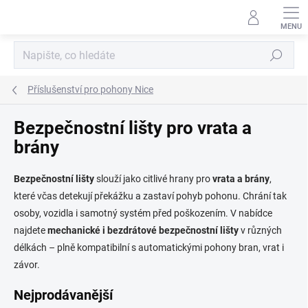
Přejít
na
obsah
Hledat
Příslušenství pro pohony Nice
Bezpečnostní lišty pro vrata a
brány
Bezpečnostní lišty
slouží jako citlivé hrany pro
vrata a brány
,
které včas detekují překážku a zastaví pohyb pohonu. Chrání tak
osoby, vozidla i samotný systém před poškozením. V nabídce
najdete
mechanické i bezdrátové bezpečnostní lišty
v různých
délkách – plně kompatibilní s automatickými pohony bran, vrat i
závor.
Nejprodávanější