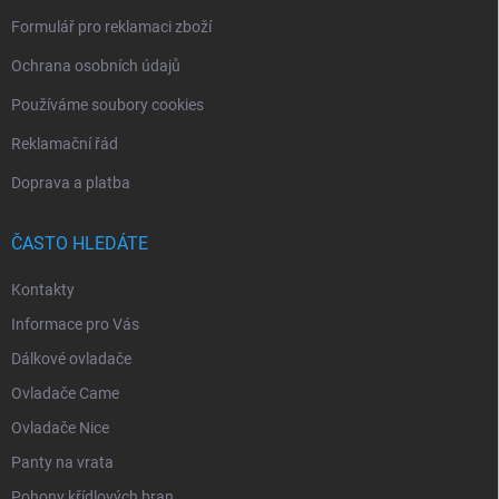
p
i
Formulář pro reklamaci zboží
s
u
Ochrana osobních údajů
Používáme soubory cookies
Reklamační řád
Doprava a platba
ČASTO HLEDÁTE
Kontakty
Informace pro Vás
Dálkové ovladače
Ovladače Came
Ovladače Nice
Panty na vrata
Pohony křídlových bran