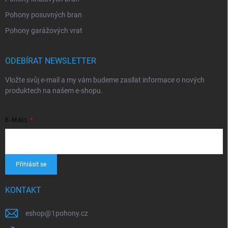
Pohony posuvných bran
Pohony garážových vrat
ODEBÍRAT NEWSLETTER
Vložte svůj e-mail a my vám budeme zasílat informace o nových
produktech na našem e-shopu.
E-MAIL
Přihlásit se
KONTAKT
eshop
@
1pohony.cz