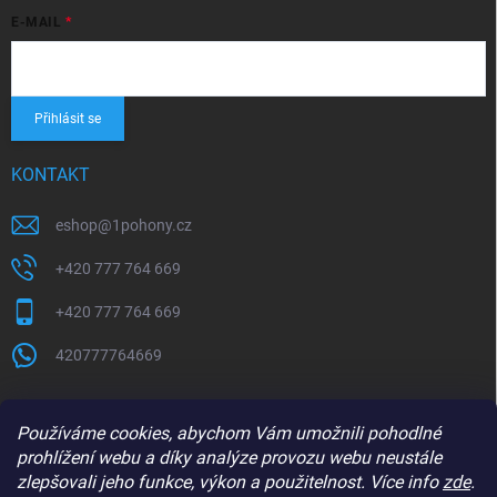
E-MAIL
Přihlásit se
KONTAKT
eshop
@
1pohony.cz
+420 777 764 669
+420 777 764 669
420777764669
Používáme cookies, abychom Vám umožnili pohodlné
prohlížení webu a díky analýze provozu webu neustále
zlepšovali jeho funkce, výkon a použitelnost. Více info
zde
.