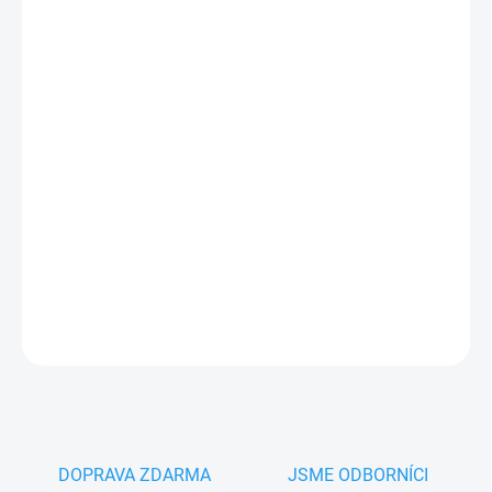
MŮŽEME
DORUČIT DO:
11.8.2026
−
+
Přidat do košíku
Závěsná šína C profil STRELA57/3 pro posuvné zavěšené
vrata, délka 3,00 m
PLU: 962900
DETAILNÍ INFORMACE
ZEPTAT SE
HLÍDAT
DOPRAVA ZDARMA
JSME ODBORNÍCI