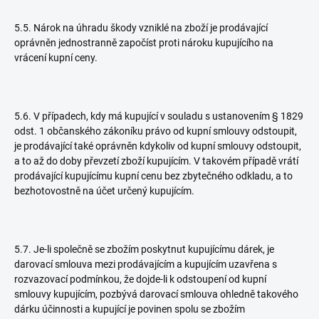
5.5. Nárok na úhradu škody vzniklé na zboží je prodávající
oprávněn jednostranně započíst proti nároku kupujícího na
vrácení kupní ceny.
5.6. V případech, kdy má kupující v souladu s ustanovením § 1829
odst. 1 občanského zákoníku právo od kupní smlouvy odstoupit,
je prodávající také oprávněn kdykoliv od kupní smlouvy odstoupit,
a to až do doby převzetí zboží kupujícím. V takovém případě vrátí
prodávající kupujícímu kupní cenu bez zbytečného odkladu, a to
bezhotovostně na účet určený kupujícím.
5.7. Je-li společně se zbožím poskytnut kupujícímu dárek, je
darovací smlouva mezi prodávajícím a kupujícím uzavřena s
rozvazovací podmínkou, že dojde-li k odstoupení od kupní
smlouvy kupujícím, pozbývá darovací smlouva ohledně takového
dárku účinnosti a kupující je povinen spolu se zbožím