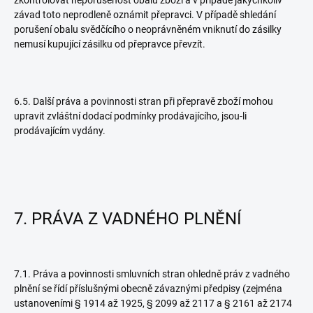
zkontrolovat neporušenost obalů zboží a v případě jakýchkoliv
závad toto neprodleně oznámit přepravci. V případě shledání
porušení obalu svědčícího o neoprávněném vniknutí do zásilky
nemusí kupující zásilku od přepravce převzít.
6.5. Další práva a povinnosti stran při přepravě zboží mohou
upravit zvláštní dodací podmínky prodávajícího, jsou-li
prodávajícím vydány.
7. PRÁVA Z VADNÉHO PLNĚNÍ
7.1. Práva a povinnosti smluvních stran ohledně práv z vadného
plnění se řídí příslušnými obecně závaznými předpisy (zejména
ustanoveními § 1914 až 1925, § 2099 až 2117 a § 2161 až 2174