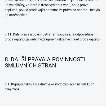
práva. Neuplatní-li však právo na náhradu do jednoho měsíce po
uplynutí lhůty, ve které je třeba vytknout vadu, soud právo
nepřizná, pokud prodávající namítne, že právo na náhradu nebylo
uplatněno včas.
7.11. Další práva a povinnosti stran související s odpovědností
prodávajícího za vady může upravit reklamační řád prodávajícího
8. DALŠÍ PRÁVA A POVINNOSTI
SMLUVNÍCH STRAN
8.1. Kupující nabývá vlastnictví ke zboží zaplacením celé kupní
ceny zboží.