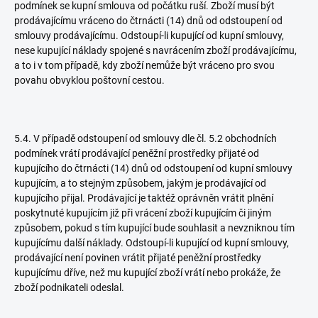
podmínek se kupní smlouva od počátku ruší. Zboží musí být
prodávajícímu vráceno do čtrnácti (14) dnů od odstoupení od
smlouvy prodávajícímu. Odstoupí-li kupující od kupní smlouvy,
nese kupující náklady spojené s navrácením zboží prodávajícímu,
a to i v tom případě, kdy zboží nemůže být vráceno pro svou
povahu obvyklou poštovní cestou.
5.4. V případě odstoupení od smlouvy dle čl. 5.2 obchodních
podmínek vrátí prodávající peněžní prostředky přijaté od
kupujícího do čtrnácti (14) dnů od odstoupení od kupní smlouvy
kupujícím, a to stejným způsobem, jakým je prodávající od
kupujícího přijal. Prodávající je taktéž oprávněn vrátit plnění
poskytnuté kupujícím již při vrácení zboží kupujícím či jiným
způsobem, pokud s tím kupující bude souhlasit a nevzniknou tím
kupujícímu další náklady. Odstoupí-li kupující od kupní smlouvy,
prodávající není povinen vrátit přijaté peněžní prostředky
kupujícímu dříve, než mu kupující zboží vrátí nebo prokáže, že
zboží podnikateli odeslal.