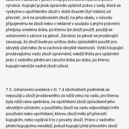
výrobce. Kupující je jinak oprávněn uplatnit právo z vady, která se
vyskytne u spotřebního zboží v době dvaceti čtyř měsíců od
převzetí. Je-li na prodávaném zboží, na jeho obalu, v návodu
připojenému ke zboží nebo v reklamě v souladu s jinými právními
předpisy uvedena doba, po kterou lze zboží použít, použijí se
ustanovení o záruce za jakost. Zárukou za jakost se prodávající
zavazuje, že zboží bude po určitou dobu způsobilé k použití pro
obvyklý účel nebo že si zachová obvyklé vlastnosti. Vytkl-li kupující
prodávajícímu vadu zboží oprávněně, neběží lhůta pro uplatnění
práv z vadného plnění ani záruční doba po dobu, po kterou
kupující nemůže vadné zboží užívat.
7.5. Ustanovení uvedená v čl. 7.4 obchodních podmínek se
nepoužijí u zboží prodávaného za nižší cenu na vadu, pro kterou
byla nižší cena ujednána, na opotřebení zboží způsobené jeho
obvyklým užíváním, u použitého zboží na vadu odpovídající míře
používání nebo opotřebení, kterou zboží mělo při převzetí
kupujícím, nebo vyplývá-li to z povahy zboží. Právo z vadného
plnění kupujícímu nenáleží, pokud kupující před převzetím zboží