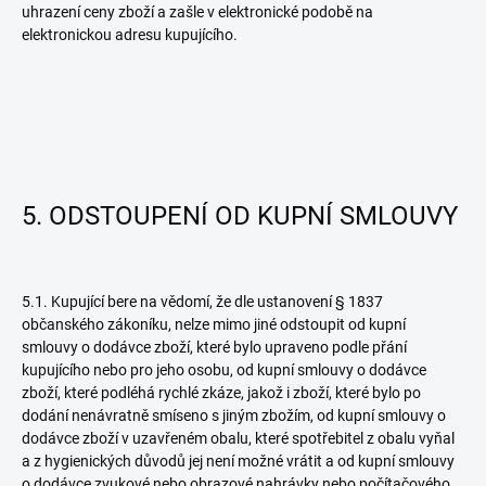
uhrazení ceny zboží a zašle v elektronické podobě na
elektronickou adresu kupujícího.
5. ODSTOUPENÍ OD KUPNÍ SMLOUVY
5.1. Kupující bere na vědomí, že dle ustanovení § 1837
občanského zákoníku, nelze mimo jiné odstoupit od kupní
smlouvy o dodávce zboží, které bylo upraveno podle přání
kupujícího nebo pro jeho osobu, od kupní smlouvy o dodávce
zboží, které podléhá rychlé zkáze, jakož i zboží, které bylo po
dodání nenávratně smíseno s jiným zbožím, od kupní smlouvy o
dodávce zboží v uzavřeném obalu, které spotřebitel z obalu vyňal
a z hygienických důvodů jej není možné vrátit a od kupní smlouvy
o dodávce zvukové nebo obrazové nahrávky nebo počítačového