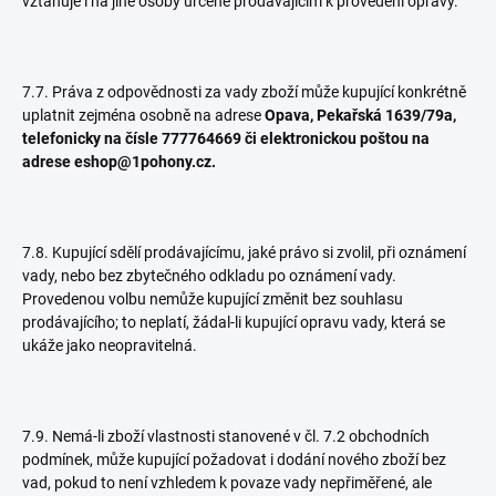
vztahuje i na jiné osoby určené prodávajícím k provedení opravy.
7.7. Práva z odpovědnosti za vady zboží může kupující konkrétně
uplatnit zejména osobně na adrese
Opava, Pekařská 1639/79a,
telefonicky na čísle 777764669 či elektronickou poštou na
adrese eshop@1pohony.cz.
7.8. Kupující sdělí prodávajícímu, jaké právo si zvolil, při oznámení
vady, nebo bez zbytečného odkladu po oznámení vady.
Provedenou volbu nemůže kupující změnit bez souhlasu
prodávajícího; to neplatí, žádal-li kupující opravu vady, která se
ukáže jako neopravitelná.
7.9. Nemá-li zboží vlastnosti stanovené v čl. 7.2 obchodních
podmínek, může kupující požadovat i dodání nového zboží bez
vad, pokud to není vzhledem k povaze vady nepřiměřené, ale