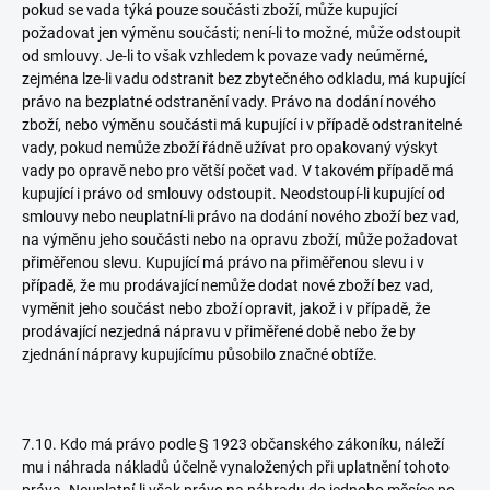
pokud se vada týká pouze součásti zboží, může kupující
požadovat jen výměnu součásti; není-li to možné, může odstoupit
od smlouvy. Je-li to však vzhledem k povaze vady neúměrné,
zejména lze-li vadu odstranit bez zbytečného odkladu, má kupující
právo na bezplatné odstranění vady. Právo na dodání nového
zboží, nebo výměnu součásti má kupující i v případě odstranitelné
vady, pokud nemůže zboží řádně užívat pro opakovaný výskyt
vady po opravě nebo pro větší počet vad. V takovém případě má
kupující i právo od smlouvy odstoupit. Neodstoupí-li kupující od
smlouvy nebo neuplatní-li právo na dodání nového zboží bez vad,
na výměnu jeho součásti nebo na opravu zboží, může požadovat
přiměřenou slevu. Kupující má právo na přiměřenou slevu i v
případě, že mu prodávající nemůže dodat nové zboží bez vad,
vyměnit jeho součást nebo zboží opravit, jakož i v případě, že
prodávající nezjedná nápravu v přiměřené době nebo že by
zjednání nápravy kupujícímu působilo značné obtíže.
7.10. Kdo má právo podle § 1923 občanského zákoníku, náleží
mu i náhrada nákladů účelně vynaložených při uplatnění tohoto