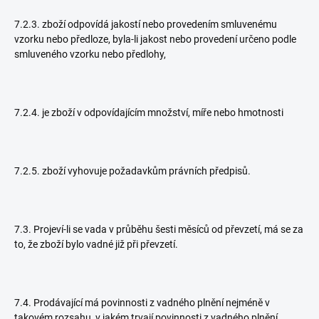
7.2.3. zboží odpovídá jakostí nebo provedením smluvenému
vzorku nebo předloze, byla-li jakost nebo provedení určeno podle
smluveného vzorku nebo předlohy,
7.2.4. je zboží v odpovídajícím množství, míře nebo hmotnosti
7.2.5. zboží vyhovuje požadavkům právních předpisů.
7.3. Projeví-li se vada v průběhu šesti měsíců od převzetí, má se za
to, že zboží bylo vadné již při převzetí.
7.4. Prodávající má povinnosti z vadného plnění nejméně v
takovém rozsahu, v jakém trvají povinnosti z vadného plnění