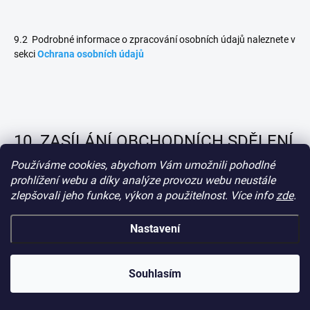
9.2 Podrobné informace o zpracování osobních údajů naleznete v
sekci
Ochrana osobních údajů
10. ZASÍLÁNÍ OBCHODNÍCH SDĚLENÍ
A UKLÁDÁNÍ COOKIES
Používáme cookies, abychom Vám umožnili pohodlné
prohlížení webu a díky analýze provozu webu neustále
zlepšovali jeho funkce, výkon a použitelnost. Více info
zde
.
10.1. Kupující souhlasí ve smyslu ustanovení § 7 odst. 2 zákona č.
Nastavení
480/2004 Sb., o některých službách informační společnosti a o
změně některých zákonů (zákon o některých službách informační
společnosti), ve znění pozdějších předpisů, se zasíláním
obchodních sdělení prodávajícím na elektronickou adresu či na
Souhlasím
telefonní číslo kupujícího. Svou informační povinnost vůči
kupujícímu ve smyslu čl. 13 nařízení GDPR související se