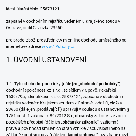
identifikační číslo: 25873121
zapsané v obchodním rejstříku vedeném u Krajského soudu v
Ostravě, oddíl C, vložka 23650
pro prodej zboží prostřednictvím on-line obchodu umístěného na
internetové adrese
www.1Pohony.cz
1. ÚVODNÍ USTANOVENÍ
1.1. Tyto obchodní podmínky (dále jen „
obchodní podmínky
“)
obchodní společnosti cz s.r.o., se sídlem v Opavě, Pekařská
1639/79a, identifikační číslo: 25873121, zapsané v obchodním
rejstříku vedeném Krajským soudem v Ostravě , oddíl C, vložka
23650 (dále jen „
prodávající
“) upravují v souladu s ustanovením §
1751 odst. 1 zákona č. 89/2012 Sb., občanský zákoník, ve znění
pozdějších předpisů (dále jen „
občanský zákoník
“) vzájemná
práva a povinnosti smluvních stran vzniklé v souvislosti nebo na
základě kupní smlouvy (dále jen „
kupní smlouva
“) uzavírané mezi