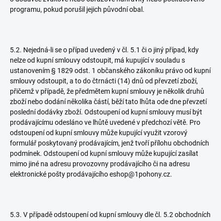
programu, pokud porušil jejich původní obal.
5.2. Nejedná-li se o případ uvedený v čl. 5.1 či o jiný případ, kdy
nelze od kupní smlouvy odstoupit, má kupující v souladu s
ustanovením § 1829 odst. 1 občanského zákoníku právo od kupní
smlouvy odstoupit, a to do čtrnácti (14) dnů od převzetí zboží,
přičemž v případě, že předmětem kupní smlouvy je několik druhů
zboží nebo dodání několika částí, běží tato lhůta ode dne převzetí
poslední dodávky zboží. Odstoupení od kupní smlouvy musí být
prodávajícímu odesláno ve lhůtě uvedené v předchozí větě. Pro
odstoupení od kupní smlouvy může kupující využit vzorový
formulář poskytovaný prodávajícím, jenž tvoří přílohu obchodních
podmínek. Odstoupení od kupní smlouvy může kupující zasílat
mimo jiné na adresu provozovny prodávajícího či na adresu
elektronické pošty prodávajícího eshop@1pohony.cz.
5.3. V případě odstoupení od kupní smlouvy dle čl. 5.2 obchodních