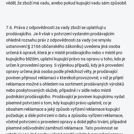
věděl, že zboží má vadu, anebo pokud kupující vadu sám způsobil.
7.6. Práva z odpovědnosti za vady zboží se uplatňují u
prodávajícího. Je-li však v potvrzení vydaném prodávajícím
ohledně rozsahu práv z odpovědnosti za vady (ve smyslu
ustanovení § 2166 občanského zákoníku) uvedena jiná osoba
určená k opravě, která je v místě prodávajícího nebo v místě pro
kupujícího bližším, uplatní kupující právo na opravu u toho, kdo je
určen k provedení opravy. S výjimkou případů, kdy je k provedení
opravy určena jiná osoba podle předchozí věty, je prodávající
povinen přijmout reklamaci v kterékoli provozovně, v níž je přijetí
reklamace možné s ohledem na sortiment prodávaných výrobků
nebo poskytovaných služeb, případně i v sídle nebo místě
podnikání prodávajícího. Prodávající je povinen kupujícímu vydat
písemné potvrzení o tom, kdy kupující právo uplatnil, co je
obsahem reklamace a jaký způsob vyřízení reklamace kupující
požaduje; a dále potvrzení o datu a způsobu vyřízení reklamace,
včetně potvrzení o provedení opravy a době jejího trvání, případně
písemné odůvodnění zamítnutí reklamace. Tato povinnost se