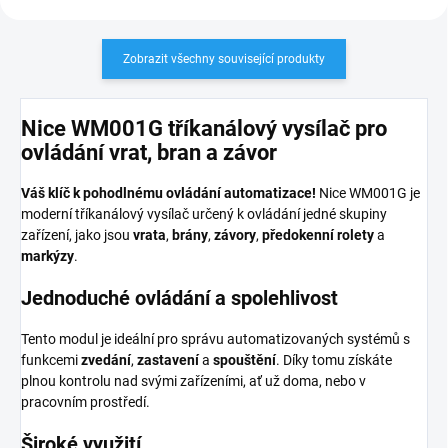
Zobrazit všechny související produkty
Nice WM001G tříkanálový vysílač pro
ovládání vrat, bran a závor
Váš klíč k pohodlnému ovládání automatizace!
Nice WM001G je
moderní tříkanálový vysílač určený k ovládání jedné skupiny
zařízení, jako jsou
vrata
,
brány
,
závory
,
předokenní rolety
a
markýzy
.
Jednoduché ovládání a spolehlivost
Tento modul je ideální pro správu automatizovaných systémů s
funkcemi
zvedání
,
zastavení
a
spouštění
. Díky tomu získáte
plnou kontrolu nad svými zařízeními, ať už doma, nebo v
pracovním prostředí.
Široké využití