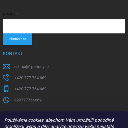
E-MAIL
Přihlásit se
KONTAKT
eshop
@
1pohony.cz
+420 777 764 669
+420 777 764 669
420777764669
Používáme cookies, abychom Vám umožnili pohodlné
prohlížení webu a díky analýze provozu webu neustále