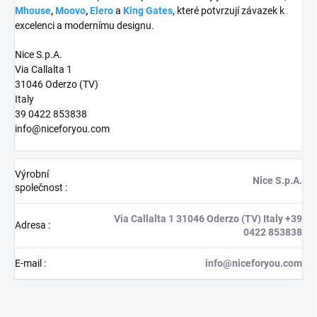
Mhouse
,
Moovo
,
Elero
a
King Gates
, které potvrzují závazek k
excelenci a modernímu designu.
Nice S.p.A.
Via Callalta 1
31046 Oderzo (TV)
Italy
39 0422 853838
info@niceforyou.com
Výrobní
Nice S.p.A.
společnost
:
Via Callalta 1 31046 Oderzo (TV) Italy +39
Adresa
:
0422 853838
E-mail
:
info@niceforyou.com