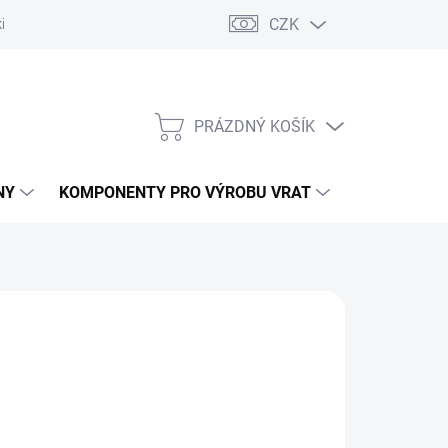
CZK
řídlových bran
Pohony posuvných bran
Pohony garážových vra
PRÁZDNÝ KOŠÍK
NÁKUPNÍ
KOŠÍK
NY
KOMPONENTY PRO VÝROBU VRAT
NÁHRADNÍ D