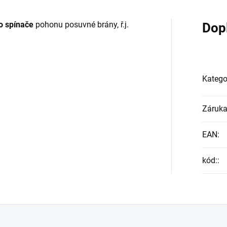
o spínače
pohonu posuvné brány, ř.j.
Dop
Katego
Záruk
EAN
:
kód:
: