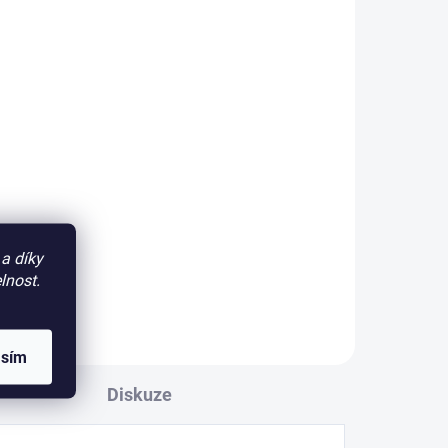
a díky
lnost.
asím
Diskuze