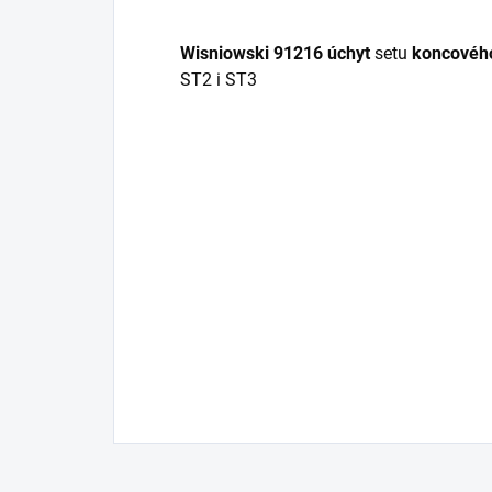
Wisniowski 91216
úchyt
setu
koncovéh
ST2 i ST3