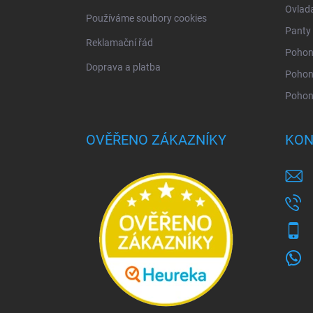
Ovlad
Používáme soubory cookies
Panty 
Reklamační řád
Pohony
Doprava a platba
Pohon
Pohon
OVĚŘENO ZÁKAZNÍKY
KON