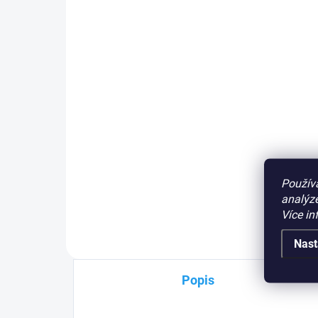
mechanický koncový spínač
pohonu posuvné brány
390 Kč
Do košíku
Wisniowski 12550
mechanický
koncový spínač pohonu
ve
sloupku posuvné brány, ř.j. ST2
PLU: 260120
Použív
analýze
Více in
Nast
Popis