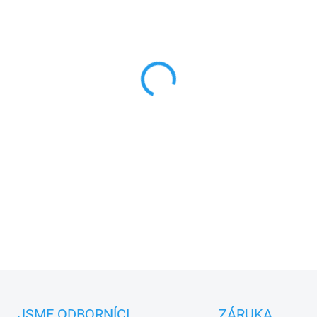
MŮŽEME DORUČIT DO:
17.8.2
−
+
Wisniowski 91216
úchyt
setu
PLU: 260130
DETAILNÍ INFORMACE
JSME ODBORNÍCI
ZÁRUKA