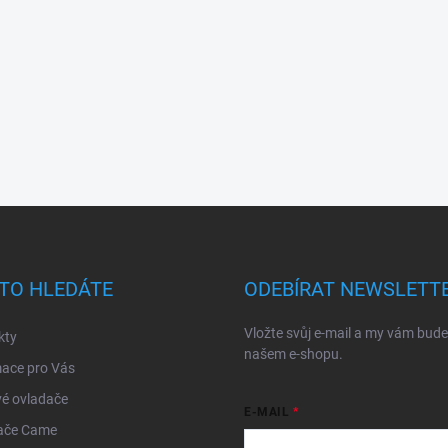
TO HLEDÁTE
ODEBÍRAT NEWSLETT
Vložte svůj e-mail a my vám bud
kty
našem e-shopu.
mace pro Vás
é ovladače
E-MAIL
ače Came