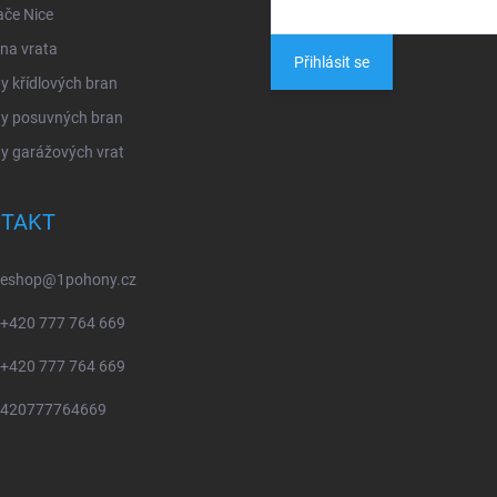
ače Nice
na vrata
Přihlásit se
 křídlových bran
y posuvných bran
y garážových vrat
TAKT
eshop
@
1pohony.cz
+420 777 764 669
+420 777 764 669
420777764669