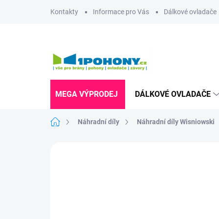
Přejít
Kontakty
Informace pro Vás
Dálkové ovladače
na
obsah
MEGA VÝPRODEJ
DÁLKOVÉ OVLADAČE
Domů
Náhradní díly
Náhradní díly Wisniowski
Neohodnoceno
Podrobnosti hodnoce