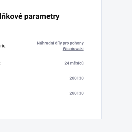
lňkové parametry
Náhradní díly pro pohony
rie
:
Wisniowski
a
:
24 měsíců
260130
260130