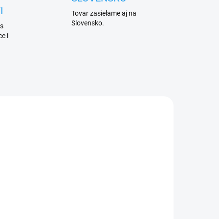
I
Tovar zasielame aj na
Slovensko.
 s
e i