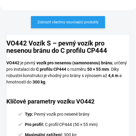
Zobrazit všechny související produkty
VO442 Vozík S – pevný vozík pro
nesenou bránu do C profilu CP444
VO442
je pevný
vozík pro nesenou (samonosnou) bránu
, určený
pro instalaci do
C profilu CP444
o rozměru
50 × 55 mm
. Díky
robustní konstrukci je vhodný pro brány s výnosem až
4,4 m
a
hmotností do
300 kg
.
Klíčové parametry vozíku VO442
Typ:
Pevný vozík pro nesené brány
Pro profil:
C profil CP444 (50 × 55 mm)
Maximální zatížení:
300 kg