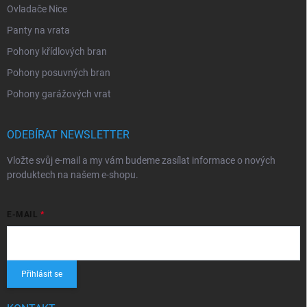
Ovladače Nice
Panty na vrata
Pohony křídlových bran
Pohony posuvných bran
Pohony garážových vrat
ODEBÍRAT NEWSLETTER
Vložte svůj e-mail a my vám budeme zasílat informace o nových
produktech na našem e-shopu.
E-MAIL
Přihlásit se