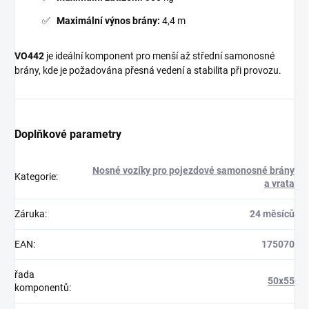
Maximální výnos brány:
4,4 m
VO442
je ideální komponent pro menší až střední samonosné
brány, kde je požadována přesná vedení a stabilita při provozu.
Doplňkové parametry
Nosné vozíky pro pojezdové samonosné brány
Kategorie
:
a vrata
Záruka
:
24 měsíců
EAN
:
175070
řada
50x55
komponentů
: