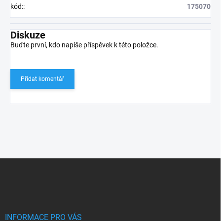
kód:
:
175070
Diskuze
Buďte první, kdo napíše příspěvek k této položce.
Přidat komentář
Z
á
p
a
t
í
INFORMACE PRO VÁS