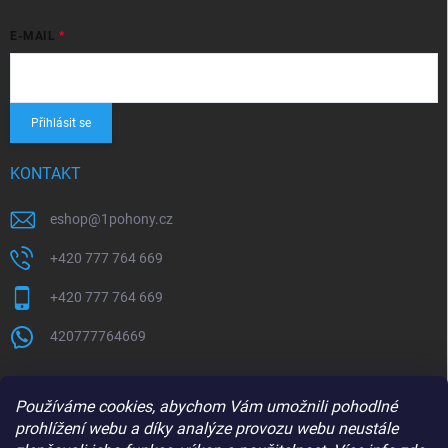
E-MAIL
Přihlásit se
KONTAKT
eshop
@
1pohony.cz
+420 777 764 669
+420 777 764 669
420777764669
Používáme cookies, abychom Vám umožnili pohodlné
prohlížení webu a díky analýze provozu webu neustále