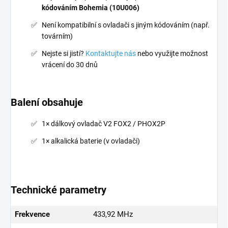
kódováním Bohemia (10U006)
Není kompatibilní s ovladači s jiným kódováním (např.
továrním)
Nejste si jistí?
Kontaktujte nás
nebo využijte možnost
vrácení do 30 dnů
Balení obsahuje
1× dálkový ovladač V2 FOX2 / PHOX2P
1× alkalická baterie (v ovladači)
Technické parametry
Frekvence
433,92 MHz