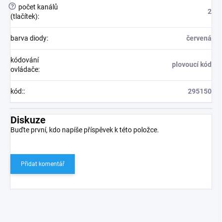
?
počet kanálů
2
(tlačítek)
:
barva diody
:
červená
kódování
plovoucí kód
ovládače
:
kód:
:
295150
Diskuze
Buďte první, kdo napíše příspěvek k této položce.
Přidat komentář