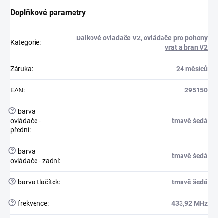
Doplňkové parametry
Dalkové ovladače V2, ovládače pro pohony
Kategorie
:
vrat a bran V2
Záruka
:
24 měsíců
EAN
:
295150
?
barva
ovládače -
tmavě šedá
přední
:
?
barva
tmavě šedá
ovládače - zadní
:
?
barva tlačítek
:
tmavě šedá
?
frekvence
:
433,92 MHz