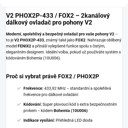
V2 PHOX2P-433 / FOX2 – 2kanálový
dálkový ovladač pro pohony V2
Moderní, spolehlivý a bezpečný ovladač pro vaše pohony V2
–
to je
V2 PHOX2P-433
, známý také jako
FOX2
. Nahrazuje oblíbený
model
FENIX2
a přináší vylepšené funkce spolu s čistým,
elegantním designem. Ideální volba, pokud už používáte systém s
kódováním Bohemia (10U006).
Proč si vybrat právě FOX2 / PHOX2P
Frekvence:
433,92 MHz – standardní a spolehlivá
frekvence pro dálkové ovládání
Kódování:
Super plovoucí kód s extra bezpečnostním
prvkem – kódem
Bohemia (10U006)
Indikace vysílání:
Přehledná LED dioda