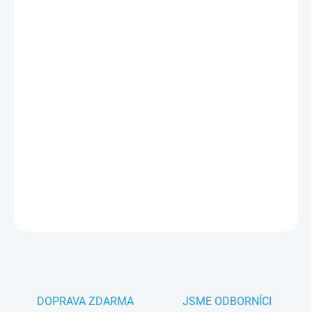
MŮŽEME
DORUČIT DO:
17.8.2026
−
+
Přidat do košíku
V2 PHOX2P-433
2-kanálový
dálkový ovladač pro pohony V2,
kód Bohemia
PLU: 295150
DETAILNÍ INFORMACE
ZEPTAT SE
HLÍDAT
DOPRAVA ZDARMA
JSME ODBORNÍCI