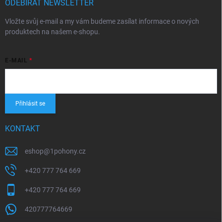
ODEBÍRAT NEWSLETTER
Vložte svůj e-mail a my vám budeme zasílat informace o nových
produktech na našem e-shopu.
E-MAIL
Přihlásit se
KONTAKT
eshop
@
1pohony.cz
+420 777 764 669
+420 777 764 669
420777764669