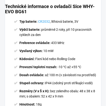
Technické informace o ovladači Sice WHY-
EVO BG61
Typ baterie:
CR2032
, lithiová baterie, 3V
Výdrž baterie:
průměrně 2 roky, při 10 pracovních
cyklech za den
Frekvence ovládače:
433 MHz
Vysílaný výkon:
10 mW
Kódování:
Fixní kód nebo Rolling Code
Provozní teplotní rozsah:
-10 °C až +55 °C
Dosah ovládače:
až 100 m (v závislosti na prostředí)
Stupeň ochrany:
IP44 (odolný proti stříkající vodě)
Rozměry (V x Š x H):
bez zeleného obalu: 48 x 38 x 8
mm; s obalem: 52 x 42 x 9 mm
Hmotnost:
18g