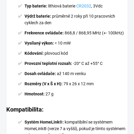
Typ baterie:
lithiová baterie
CR2032
, 3Vdc
Výdrž baterie:
průměrně 2 roky při 10 pracovních
cyklech za den
Frekvence ovládače:
868,8 / 868,95 MHz (+- 100kHz)
Vysílaný výkon:
< 10 mW
Kódování:
plovoucí kód
Provozní teplotní rozsah:
-20° C až +55° C
Dosah ovládače:
až 140 m venku
Rozměry (V x Š x H):
79 x 26 x 12 mm
Hmotnost:
27 g
Kompatibilita:
Systém HomeLink®:
kompatibilní se systémem
HomeLink® (verze 7 a vyšší), pokud je tímto systémem