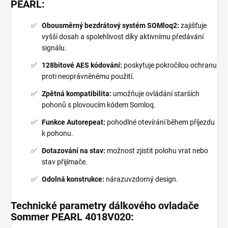
PEARL:
Obousměrný bezdrátový systém SOMloq2:
zajišťuje
vyšší dosah a spolehlivost díky aktivnímu předávání
signálu.
128bitové AES kódování:
poskytuje pokročilou ochranu
proti neoprávněnému použití.
Zpětná kompatibilita:
umožňuje ovládání starších
pohonů s plovoucím kódem Somloq.
Funkce Autorepeat:
pohodlné otevírání během příjezdu
k pohonu.
Dotazování na stav:
možnost zjistit polohu vrat nebo
stav přijímače.
Odolná konstrukce:
nárazuvzdorný design.
Technické parametry dálkového ovladače
Sommer PEARL 4018V020: