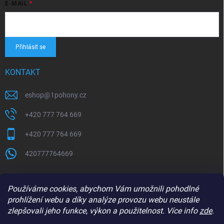
E-MAIL
Přihlásit se
KONTAKT
eshop
@
1pohony.cz
+420 777 764 669
+420 777 764 669
420777764669
Používáme cookies, abychom Vám umožnili pohodlné
prohlížení webu a díky analýze provozu webu neustále
zlepšovali jeho funkce, výkon a použitelnost. Více info
zde
.