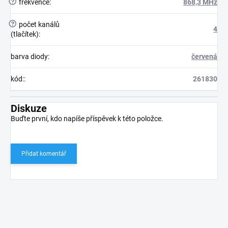
?
frekvence
:
868,3 MHz
?
počet kanálů
4
(tlačítek)
:
barva diody
:
červená
kód:
:
261830
Diskuze
Buďte první, kdo napíše příspěvek k této položce.
Přidat komentář