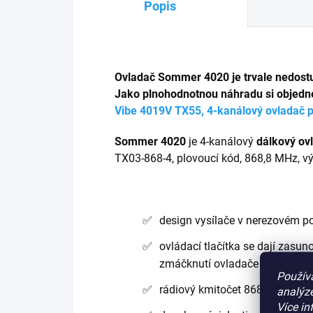
Popis
Ovladač Sommer 4020 je trvale nedost
Jako plnohodnotnou náhradu si objedn
Vibe
4019V TX55, 4-kanálový ovladač 
Sommer 4020
je 4-kanálový
dálkový ovl
TX03-868-4, plovoucí kód, 868,8 MHz, v
design vysílače v nerezovém p
ovládací tlačítka se dají zasu
zmáčknutí ovladače a otevření /
Použív
rádiový kmitočet 868,8 / 434,
analýze
Více in