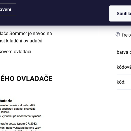
a 50 m
zadní
:
avení
stavu - 87 x 24 x 17 mm
Souhl
?
barva
terií
dače Sommer je
návod na
?
frek
st k ladění ovladačů
lkovém ovladači
barva 
kódová
VÉHO OVLADAČE
kód:
: