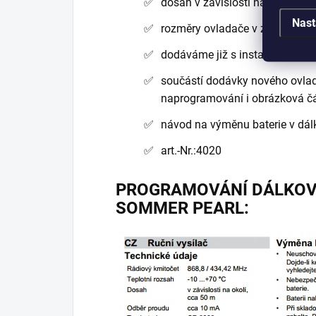
dosah v závislosti na okolí cc
Nast
rozměry ovladače v zasunutém 
dodáváme již s instalovanou ba
součástí dodávky nového ovla
naprogramování
i obrázková čá
návod na výměnu baterie v dá
art.-Nr.:4020
PROGRAMOVÁNÍ DÁLKO
SOMMER PEARL: