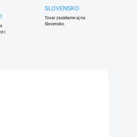
SLOVENSKO
I
Tovar zasielame aj na
Slovensko.
 s
e i
ADEM