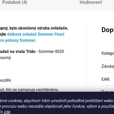
Podobné (4)
Hodnocení
upný, byla ukončená výroba ovládače.
Dop
ejte
dálkový ovladač Sommer Pearl
pro pohony Sommer.
adač na vrata Trido
- Sommer 4020
Katego
ýsuvný
Záruk
EAN
:
ouzdře
nout, tím se zamezuje nechtěnému
?
barv
 zavření vrat
přední
:
áme cookies, abychom Vám umožnili pohodlné prohlížení webu 
42 MHz
 provozu webu neustále zlepšovali jeho funkce, výkon a použite
?
barv
fo
zde
.