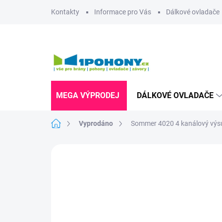
Přejít
Kontakty
Informace pro Vás
Dálkové ovladače
na
obsah
MEGA VÝPRODEJ
DÁLKOVÉ OVLADAČE
Domů
Vyprodáno
Sommer 4020 4 kanálový výsuv
Neohodnoceno
Podrobnosti hodnoce
UKONČENÁ VÝROBA