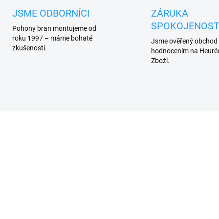
JSME ODBORNÍCI
ZÁRUKA
SPOKOJENOST
Pohony bran montujeme od
roku 1997 – máme bohaté
Jsme ověřený obchod
zkušenosti.
hodnocením na Heuréc
Zboží.
SKLADEM
SKL