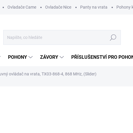
Ovladače Came
Ovladače Nice
Panty na vrata
Pohony k
Hledat
POHONY
ZÁVORY
PŘÍSLUŠENSTVÍ PRO POHO
ný ovládač na vrata, TX03-868-4, 868 MHz, (Slider)
ní
ZNAČKA:
SOMMER
1 028,50 Kč
/ ks
850 Kč bez DPH
Měrná
VYPRODÁNO. UKONČENA V