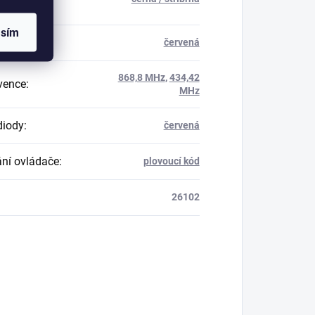
asím
 tlačítek
:
červená
868,8 MHz
,
434,42
vence
:
MHz
diody
:
červená
ní ovládače
:
plovoucí kód
26102