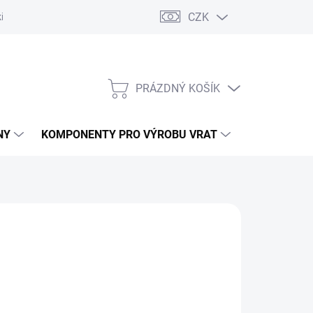
CZK
řídlových bran
Pohony posuvných bran
Pohony garážových vra
PRÁZDNÝ KOŠÍK
NÁKUPNÍ
KOŠÍK
NY
KOMPONENTY PRO VÝROBU VRAT
NÁHRADNÍ D
ÝROBA. TRVALE NEDOSTUPNÉ.