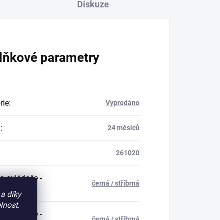
Diskuze
lňkové parametry
rie
:
Vyprodáno
a
:
24 měsíců
261020
a ovládače -
černá / stříbrná
a díky
lnost.
a ovládače -
černá / stříbrná